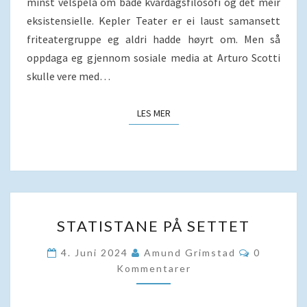
minst velspela om både kvardagsfilosofi og det meir
eksistensielle. Kepler Teater er ei laust samansett
friteatergruppe eg aldri hadde høyrt om. Men så
oppdaga eg gjennom sosiale media at Arturo Scotti
skulle vere med…
LES MER
LES MER
STATISTANE
STATISTANE PÅ SETTET
PÅ
SETTET
Kommenta
4. Juni 2024
Amund Grimstad
0
Kommentarer