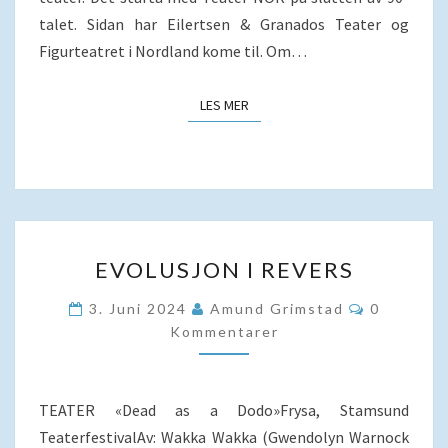
talet. Sidan har Eilertsen & Granados Teater og
Figurteatret i Nordland kome til. Om…
LES MER
LES MER
EVOLUSJON
EVOLUSJON I REVERS
I
REVERS
Kommenta
3. Juni 2024
Amund Grimstad
0
Kommentarer
TEATER «Dead as a Dodo»Frysa, Stamsund
TeaterfestivalAv: Wakka Wakka (Gwendolyn Warnock