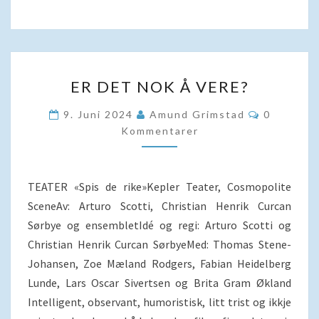
ER
ER DET NOK Å VERE?
DET
NOK
Kommenta
9. Juni 2024
Amund Grimstad
0
Å
Kommentarer
VERE?
TEATER «Spis de rike»Kepler Teater, Cosmopolite
SceneAv: Arturo Scotti, Christian Henrik Curcan
Sørbye og ensembletIdé og regi: Arturo Scotti og
Christian Henrik Curcan SørbyeMed: Thomas Stene-
Johansen, Zoe Mæland Rodgers, Fabian Heidelberg
Lunde, Lars Oscar Sivertsen og Brita Gram Økland
Intelligent, observant, humoristisk, litt trist og ikkje