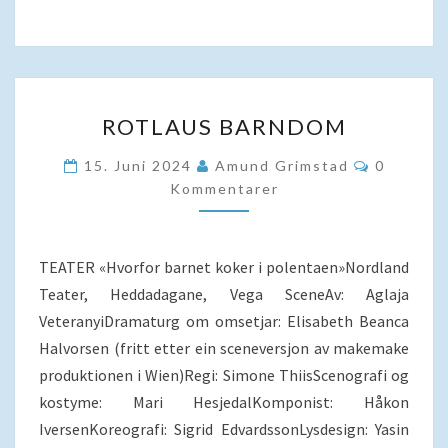
ROTLAUS
ROTLAUS BARNDOM
BARNDOM
Kommenta
15. Juni 2024
Amund Grimstad
0
Kommentarer
TEATER «Hvorfor barnet koker i polentaen»Nordland
Teater, Heddadagane, Vega SceneAv: Aglaja
VeteranyiDramaturg om omsetjar: Elisabeth Beanca
Halvorsen (fritt etter ein sceneversjon av makemake
produktionen i Wien)Regi: Simone ThiisScenografi og
kostyme: Mari HesjedalKomponist: Håkon
IversenKoreografi: Sigrid EdvardssonLysdesign: Yasin