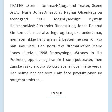
TEATER «Stein i lomma»Hålogaland Teater, Scene
østAv: Marie JonesOmsett av Ragnar OlsenRegi og
scenografi: Ketil HøeghLysdesign: Øystein
HeitmannMed: Alexander Rindestu og Jonas Delerud
Ein komedie med alvorlege og tragiske undertonar,
men som ikkje heilt greier å bestemme seg for kva
han skal vere. Den nord-irske dramatikaren Marie
Jones skreiv i 1998 framsyninga «Stones in His
Pockets», opphaveleg framført som pubteater, men
ganske raskt erobra stykket scener over heile verda.
Her heime har det vore i alt åtte produksjonar sia
norgespremieren…
LES MER
LES MER