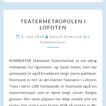
TEATERMETROPOLEN
TEATERMETROPOLEN I
I
LOFOTEN
LOFOTEN
Kommenta
3. Juni 2024
Amund Grimstad
0
Kommentarer
KOMMENTAR Stamsund Teaterfestival er ein viktig
møteplass for figurteater og fysisk teater, men har
potensiale til også å trekke eit langt større publikum.
Stamsund er eitt av dei største fiskeværa i Lofoten.
Trass i berre 1100 fastbuande, er Stamsund også ein
teatermetropol som er kjend langt utover Norges
grenser. Den vesle plassen har ikkje mindre enn tre
teater. Det starta med Teater NOR på slutten av 90-