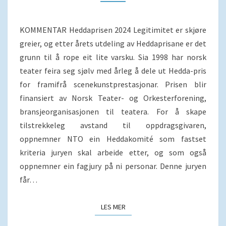
KOMMENTAR Heddaprisen 2024 Legitimitet er skjøre
greier, og etter årets utdeling av Heddaprisane er det
grunn til å rope eit lite varsku. Sia 1998 har norsk
teater feira seg sjølv med årleg å dele ut Hedda-pris
for framifrå scenekunstprestasjonar. Prisen blir
finansiert av Norsk Teater- og Orkesterforening,
bransjeorganisasjonen til teatera. For å skape
tilstrekkeleg avstand til oppdragsgivaren,
oppnemner NTO ein Heddakomité som fastset
kriteria juryen skal arbeide etter, og som også
oppnemner ein fagjury på ni personar. Denne juryen
får…
LES MER
LES MER