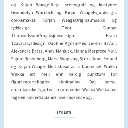
og Kirjan Waage)Regi, scenografi og kostyme:
Gwendolyn Warnock og Kirjan WaageFigurdesign,
dokkemakar: Kirjan WaageOriginalmusikk og
lyddesign: Thor Gunnar
ThorvaldssonProjeksjonsdesign: Erato
TzavaraLysdesign: Daphne AgosinMed: Lei-Lei Bavoil,
Alexandra Bråss, Andy Manjuck, Hanna Margrete Muir,
Sigurd Rosenberg, Marie Skogvang Stork, Anna Soland
og Kirjan Waage. Med «Dead as a Dodo» set Wakka
Wakka eit meir enn verdig punktum for
figurteatertrilogien «Animalia». Det norsk-
amerikanske figurteaterkompaniet Wakka Wakka har
laga ein underhaldande, overraskande og…
LES MER
LES MER