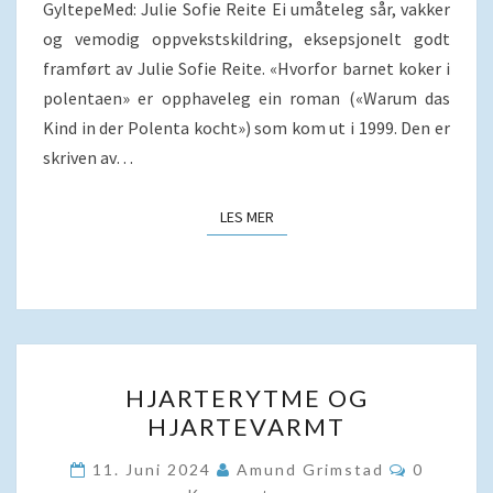
GyltepeMed: Julie Sofie Reite Ei umåteleg sår, vakker
og vemodig oppvekstskildring, eksepsjonelt godt
framført av Julie Sofie Reite. «Hvorfor barnet koker i
polentaen» er opphaveleg ein roman («Warum das
Kind in der Polenta kocht») som kom ut i 1999. Den er
skriven av…
LES MER
LES MER
HJARTERYTME
HJARTERYTME OG
OG
HJARTEVARMT
HJARTEVARMT
Kommenta
11. Juni 2024
Amund Grimstad
0