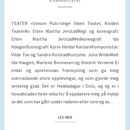
Kommentarer
TEATER «Unison Puls»Unge Viken Teater, Kloden
TeaterAv: Ellen Martha JerstadRegi og koreografi:
Ellen Martha JerstadMedkoreograf: Ida
HaugenScenografi: Kyrre Heldal KarlsenKomponistar:
Vilde Tuv og Sandra KolstadKostyme: Julia WildeMed:
Ida Haugen, Marlene Bonnesen og Vincent Vernerie Ei
enkel og upretensiøs framsyning som ga meg
overraskande store opplevingar, og som gjorde meg
verkeleg glad. Det er Heddadagar i Oslo, og eg er i
hovudstaden heile veka for å oppdatere meg på mykje
av det som har gått under radaren eller som eg av…
LES MER
LES MER