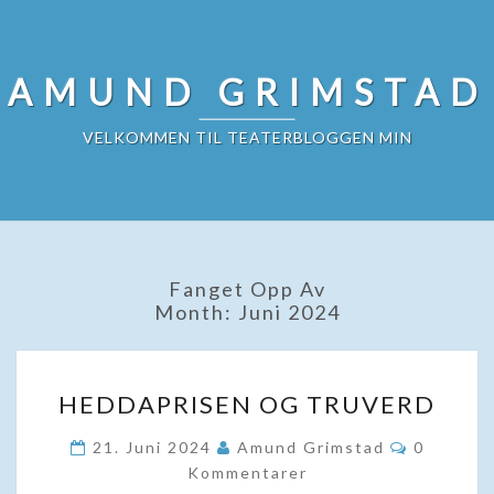
Skip
to
content
AMUND GRIMSTAD
VELKOMMEN TIL TEATERBLOGGEN MIN
Fanget Opp Av
Month:
Juni 2024
HEDDAPRISEN
HEDDAPRISEN OG TRUVERD
OG
TRUVERD
Kommenta
21. Juni 2024
Amund Grimstad
0
Kommentarer