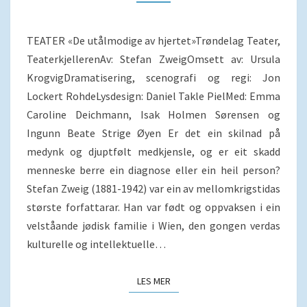
TEATER «De utålmodige av hjertet»Trøndelag Teater,
TeaterkjellerenAv: Stefan ZweigOmsett av: Ursula
KrogvigDramatisering, scenografi og regi: Jon
Lockert RohdeLysdesign: Daniel Takle PielMed: Emma
Caroline Deichmann, Isak Holmen Sørensen og
Ingunn Beate Strige Øyen Er det ein skilnad på
medynk og djuptfølt medkjensle, og er eit skadd
menneske berre ein diagnose eller ein heil person?
Stefan Zweig (1881-1942) var ein av mellomkrigstidas
største forfattarar. Han var født og oppvaksen i ein
velståande jødisk familie i Wien, den gongen verdas
kulturelle og intellektuelle…
LES MER
LES MER