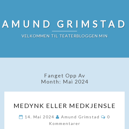
Skip
to
content
AMUND GRIMSTAD
VELKOMMEN TIL TEATERBLOGGEN MIN
Fanget Opp Av
Month:
Mai 2024
MEDYNK
MEDYNK ELLER MEDKJENSLE
ELLER
MEDKJENSLE
Kommenta
14. Mai 2024
Amund Grimstad
0
Kommentarer