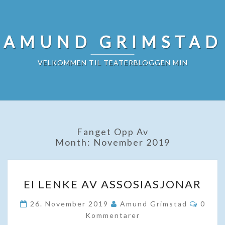
Skip
to
content
AMUND GRIMSTAD
VELKOMMEN TIL TEATERBLOGGEN MIN
Fanget Opp Av
Month:
November 2019
EI
EI LENKE AV ASSOSIASJONAR
LENKE
AV
Komme
26. November 2019
Amund Grimstad
0
ASSOSIASJONAR
Kommentarer