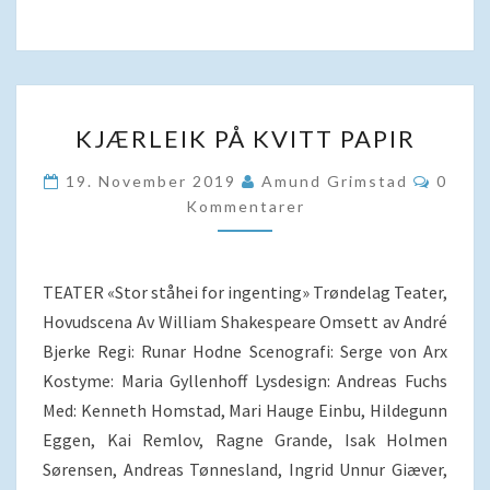
KJÆRLEIK
KJÆRLEIK PÅ KVITT PAPIR
PÅ
KVITT
Komme
19. November 2019
Amund Grimstad
0
PAPIR
Kommentarer
TEATER «Stor ståhei for ingenting» Trøndelag Teater,
Hovudscena Av William Shakespeare Omsett av André
Bjerke Regi: Runar Hodne Scenografi: Serge von Arx
Kostyme: Maria Gyllenhoff Lysdesign: Andreas Fuchs
Med: Kenneth Homstad, Mari Hauge Einbu, Hildegunn
Eggen, Kai Remlov, Ragne Grande, Isak Holmen
Sørensen, Andreas Tønnesland, Ingrid Unnur Giæver,