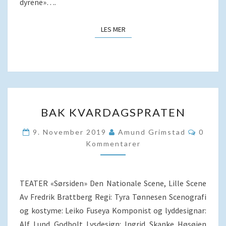
dyrene»….
LES MER
LES MER
BAK
BAK KVARDAGSPRATEN
KVARDAGSPRATEN
Kommen
9. November 2019
Amund Grimstad
0
Kommentarer
TEATER «Sørsiden» Den Nationale Scene, Lille Scene
Av Fredrik Brattberg Regi: Tyra Tønnesen Scenografi
og kostyme: Leiko Fuseya Komponist og lyddesignar:
Alf Lund Godbolt Lysdesign: Ingrid Skanke Høsøien