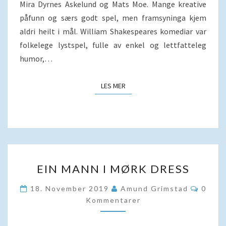
Mira Dyrnes Askelund og Mats Moe. Mange kreative
påfunn og særs godt spel, men framsyninga kjem
aldri heilt i mål. William Shakespeares komediar var
folkelege lystspel, fulle av enkel og lettfatteleg
humor,…
LES MER
LES MER
EIN
EIN MANN I MØRK DRESS
MANN
I
Komme
18. November 2019
Amund Grimstad
0
MØRK
Kommentarer
DRESS