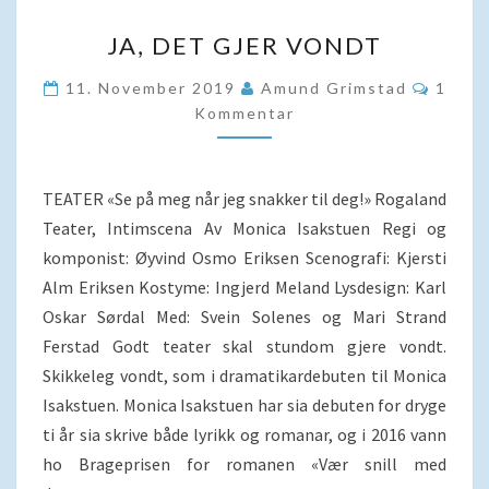
JA,
JA, DET GJER VONDT
DET
GJER
Komme
11. November 2019
Amund Grimstad
1
VONDT
Kommentar
TEATER «Se på meg når jeg snakker til deg!» Rogaland
Teater, Intimscena Av Monica Isakstuen Regi og
komponist: Øyvind Osmo Eriksen Scenografi: Kjersti
Alm Eriksen Kostyme: Ingjerd Meland Lysdesign: Karl
Oskar Sørdal Med: Svein Solenes og Mari Strand
Ferstad Godt teater skal stundom gjere vondt.
Skikkeleg vondt, som i dramatikardebuten til Monica
Isakstuen. Monica Isakstuen har sia debuten for dryge
ti år sia skrive både lyrikk og romanar, og i 2016 vann
ho Brageprisen for romanen «Vær snill med