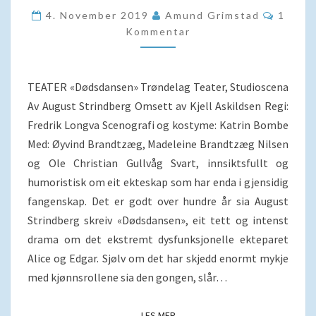
EIT
Kommen
4. November 2019
Amund Grimstad
1
FANGENSKAP
Kommentar
TEATER «Dødsdansen» Trøndelag Teater, Studioscena
Av August Strindberg Omsett av Kjell Askildsen Regi:
Fredrik Longva Scenografi og kostyme: Katrin Bombe
Med: Øyvind Brandtzæg, Madeleine Brandtzæg Nilsen
og Ole Christian Gullvåg Svart, innsiktsfullt og
humoristisk om eit ekteskap som har enda i gjensidig
fangenskap. Det er godt over hundre år sia August
Strindberg skreiv «Dødsdansen», eit tett og intenst
drama om det ekstremt dysfunksjonelle ekteparet
Alice og Edgar. Sjølv om det har skjedd enormt mykje
med kjønnsrollene sia den gongen, slår…
LES MER
LES MER