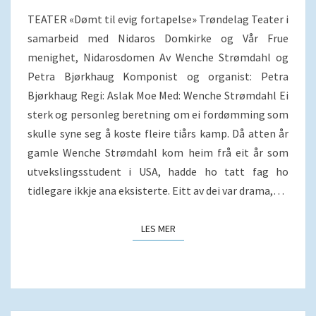
TEATER «Dømt til evig fortapelse» Trøndelag Teater i
samarbeid med Nidaros Domkirke og Vår Frue
menighet, Nidarosdomen Av Wenche Strømdahl og
Petra Bjørkhaug Komponist og organist: Petra
Bjørkhaug Regi: Aslak Moe Med: Wenche Strømdahl Ei
sterk og personleg beretning om ei fordømming som
skulle syne seg å koste fleire tiårs kamp. Då atten år
gamle Wenche Strømdahl kom heim frå eit år som
utvekslingsstudent i USA, hadde ho tatt fag ho
tidlegare ikkje ana eksisterte. Eitt av dei var drama,…
LES MER
LES MER