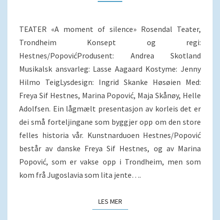
TEATER «A moment of silence» Rosendal Teater,
Trondheim Konsept og regi:
Hestnes/PopovićProdusent: Andrea Skotland
Musikalsk ansvarleg: Lasse Aagaard Kostyme: Jenny
Hilmo TeigLysdesign: Ingrid Skanke Høsøien Med:
Freya Sif Hestnes, Marina Popović, Maja Skånøy, Helle
Adolfsen. Ein lågmælt presentasjon av korleis det er
dei små forteljingane som byggjer opp om den store
felles historia vår. Kunstnarduoen Hestnes/Popović
består av danske Freya Sif Hestnes, og av Marina
Popović, som er vakse opp i Trondheim, men som
kom frå Jugoslavia som lita jente….
LES MER
LES MER