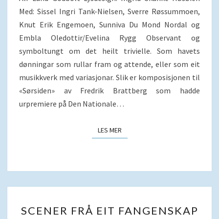
Med: Sissel Ingri Tank-Nielsen, Sverre Røssummoen,
Knut Erik Engemoen, Sunniva Du Mond Nordal og
Embla Oledottir/Evelina Rygg Observant og
symboltungt om det heilt trivielle. Som havets
dønningar som rullar fram og attende, eller som eit
musikkverk med variasjonar. Slik er komposisjonen til
«Sørsiden» av Fredrik Brattberg som hadde
urpremiere på Den Nationale…
LES MER
LES MER
SCENER
SCENER FRÅ EIT FANGENSKAP
FRÅ