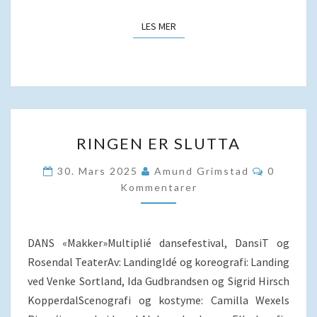
LES MER
LES MER
RINGEN
RINGEN ER SLUTTA
ER
SLUTTA
Komment
30. Mars 2025
Amund Grimstad
0
Kommentarer
DANS «Makker»Multiplié dansefestival, DansiT og
Rosendal TeaterAv: LandingIdé og koreografi: Landing
ved Venke Sortland, Ida Gudbrandsen og Sigrid Hirsch
KopperdalScenografi og kostyme: Camilla Wexels