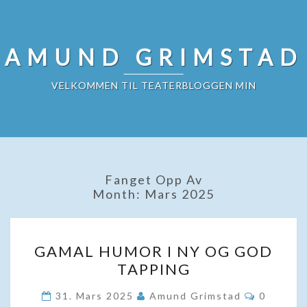
Skip
to
content
AMUND GRIMSTAD
VELKOMMEN TIL TEATERBLOGGEN MIN
Fanget Opp Av
Month:
Mars 2025
GAMAL
GAMAL HUMOR I NY OG GOD
HUMOR
TAPPING
I
NY
Komment
31. Mars 2025
Amund Grimstad
0