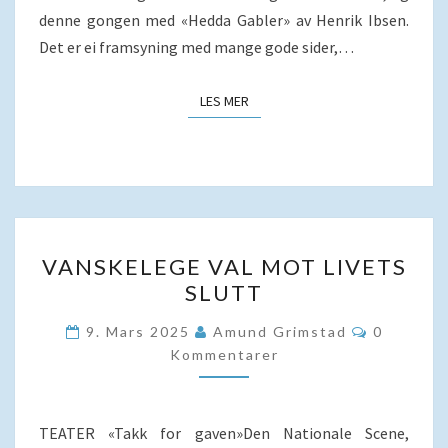
denne gongen med «Hedda Gabler» av Henrik Ibsen.
Det er ei framsyning med mange gode sider,…
LES MER
LES MER
VANSKELEGE
VANSKELEGE VAL MOT LIVETS
VAL
SLUTT
MOT
LIVETS
Kommenta
9. Mars 2025
Amund Grimstad
0
SLUTT
Kommentarer
TEATER «Takk for gaven»Den Nationale Scene,