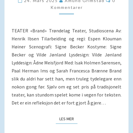
24. Mars 2025
Amund Grimstad
0
Kommentarer
TEATER «Brand» Trøndelag Teater, Studioscena Av:
Henrik Ibsen Tilarbeiding og regi: Espen Klouman
Høiner Scenografi: Signe Becker Kostyme: Signe
Becker og Vilde Jønland Lysdesign: Vilde Jønland
Lyddesign: Ådne Meisfjord Med: Isak Holmen Sørensen,
Paal Herman Ims og Sarah Francesca Brænne Brand
slik du aldri har sett han, men truleg tydelegare enn
nokon gong før. Sjølv om eg set pris på tradisjonelt
teater, kan stundom spelet kome i vegen for teksten.
Det er ein refleksjon det er fort gjort å gjere…
LES MER
LES MER