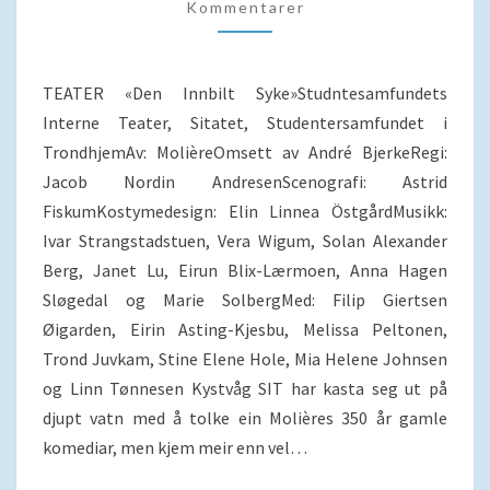
OG
Kommentarer
GOD
TAPPING
TEATER «Den Innbilt Syke»Studntesamfundets
Interne Teater, Sitatet, Studentersamfundet i
TrondhjemAv: MolièreOmsett av André BjerkeRegi:
Jacob Nordin AndresenScenografi: Astrid
FiskumKostymedesign: Elin Linnea ÖstgårdMusikk:
Ivar Strangstadstuen, Vera Wigum, Solan Alexander
Berg, Janet Lu, Eirun Blix-Lærmoen, Anna Hagen
Sløgedal og Marie SolbergMed: Filip Giertsen
Øigarden, Eirin Asting-Kjesbu, Melissa Peltonen,
Trond Juvkam, Stine Elene Hole, Mia Helene Johnsen
og Linn Tønnesen Kystvåg SIT har kasta seg ut på
djupt vatn med å tolke ein Molières 350 år gamle
komediar, men kjem meir enn vel…