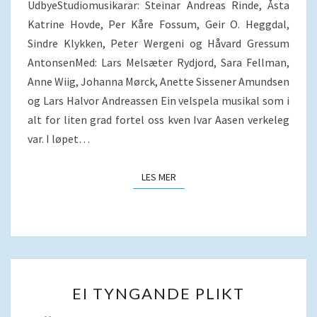
UdbyeStudiomusikarar: Steinar Andreas Rinde, Åsta
Katrine Hovde, Per Kåre Fossum, Geir O. Heggdal,
Sindre Klykken, Peter Wergeni og Håvard Gressum
AntonsenMed: Lars Melsæter Rydjord, Sara Fellman,
Anne Wiig, Johanna Mørck, Anette Sissener Amundsen
og Lars Halvor Andreassen Ein velspela musikal som i
alt for liten grad fortel oss kven Ivar Aasen verkeleg
var. I løpet…
LES MER
LES MER
EI
EI TYNGANDE PLIKT
TYNGANDE