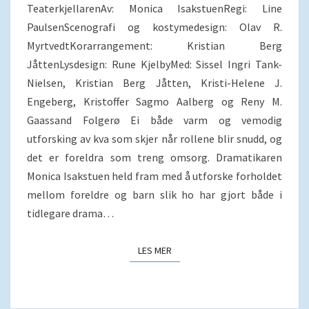
TeaterkjellarenAv: Monica IsakstuenRegi: Line
PaulsenScenografi og kostymedesign: Olav R.
MyrtvedtKorarrangement: Kristian Berg
JåttenLysdesign: Rune KjelbyMed: Sissel Ingri Tank-
Nielsen, Kristian Berg Jåtten, Kristi-Helene J.
Engeberg, Kristoffer Sagmo Aalberg og Reny M.
Gaassand Folgerø Ei både varm og vemodig
utforsking av kva som skjer når rollene blir snudd, og
det er foreldra som treng omsorg. Dramatikaren
Monica Isakstuen held fram med å utforske forholdet
mellom foreldre og barn slik ho har gjort både i
tidlegare drama…
LES MER
LES MER