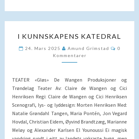
I
I KUNNSKAPENS KATEDRAL
KUNNSKAPENS
KATEDRAL
Komment
24. Mars 2025
Amund Grimstad
0
Kommentarer
TEATER «Gløs» De Wangen Produksjoner og
Trøndelag Teater Av: Claire de Wangen og Cici
Henriksen Regi: Claire de Wangen og Cici Henriksen
Scenografi, lys- og lyddesign: Morten Henriksen Med:
Natalie Grøndahl Tangen, Maria Pontén, Jon Vegard
Hovdal, Christian Eidem, Øyvind Brandtzæg, Marianne
Meløy og Alexander Karlsen El Younoussi Ei magisk
vandring rundt i eitt av landets vakraste bygg, men