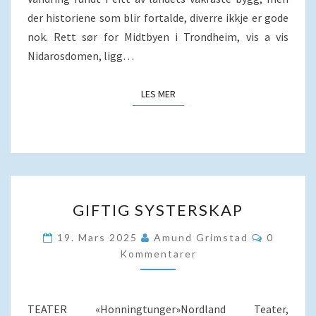
der historiene som blir fortalde, diverre ikkje er gode
nok. Rett sør for Midtbyen i Trondheim, vis a vis
Nidarosdomen, ligg…
LES MER
LES MER
GIFTIG
GIFTIG SYSTERSKAP
SYSTERSKAP
Komment
19. Mars 2025
Amund Grimstad
0
Kommentarer
TEATER «Honningtunger»Nordland Teater,