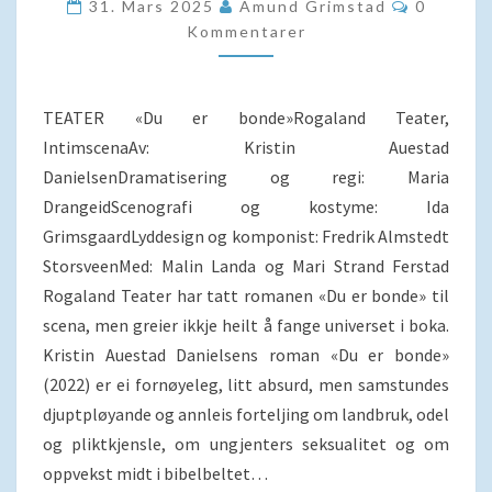
PLIKT
Komment
31. Mars 2025
Amund Grimstad
0
Kommentarer
TEATER «Du er bonde»Rogaland Teater,
IntimscenaAv: Kristin Auestad
DanielsenDramatisering og regi: Maria
DrangeidScenografi og kostyme: Ida
GrimsgaardLyddesign og komponist: Fredrik Almstedt
StorsveenMed: Malin Landa og Mari Strand Ferstad
Rogaland Teater har tatt romanen «Du er bonde» til
scena, men greier ikkje heilt å fange universet i boka.
Kristin Auestad Danielsens roman «Du er bonde»
(2022) er ei fornøyeleg, litt absurd, men samstundes
djuptpløyande og annleis forteljing om landbruk, odel
og pliktkjensle, om ungjenters seksualitet og om
oppvekst midt i bibelbeltet…