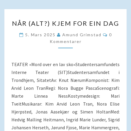
NÅR
NÅR (ALT?) KJEM FOR EIN DAG
(ALT?)
KJEM
Kommenta
5. Mars 2025
Amund Grimstad
0
FOR
Kommentarer
EIN
DAG
TEATER «Mord over en lav sko»Studentersamfundets
Interne Teater (SIT)Studentersamfundet i
Trondhjem, SitatetAv: Knut NærumKomponist: Kim
Arvid Leon TranRegi: Nora Bugge PascaScenografi:
Marte Linnea NessKostymedesign: Mari
TveitMusikarar: Kim Arvid Leon Tran, Nora Elise
Hjerpsted, Jonas Aasekjær og Simen HoltanMed:
Hedvig Malling Heitmann, Ingrid Marie Lunder, Sigrid
Johansen Herseth, Jørund Fjose, Marie Hammergren,