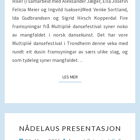
Riser (i samarbeid med Aleksander Jæger, Ella Josefin
Felicia Meier og Ingvild Isaksen)Med: Venke Sortland,
Ida Gudbrandsen og Sigrid Hirsch Kopperdal Fire
framsyningar frå Multiplié dansefestival syner noko
av mangfaldet i norsk dansekunst. Det har vore
Multiplié dansefestival i Trondheim denne veka med
rundt eit dusin framsyningar av særs ulike slag, og
som tydeleg syner mangfaldet…
LES MER
LES MER
NÅDELAUS
NÅDELAUS PRESENTASJON
PRESENTASJON
Komment