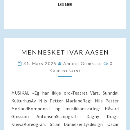
LES MER
LES MER
MENNESKET
MENNESKET IVAR AASEN
IVAR
AASEN
Komment
31. Mars 2025
Amund Grimstad
0
Kommentarer
MUSIKAL «Eg har ikkje ord»Teatret Vårt, Sunndal
KulturhusAv: Nils Petter MørlandRegi: Nils Petter
MørlandKomponist og musikkansvarleg: Håvard
Gressum AntonsenScenografi: Dagny Drage
KleivaKoreografi: Stian DanielsenLysdesign: Oscar