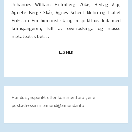
Johannes William Holmberg Wike, Hedvig Asp,
Agnete Berge Skår, Agnes Scheel Melin og Isabel
Eriksson Ein humoristisk og respektlaus leik med
krimsjangeren, full av overraskinga og masse
metateater. Det…
LES MER
LES MER
Har du synspunkt eller kommentarar, er e-
postadressa mi
amund@amund.info