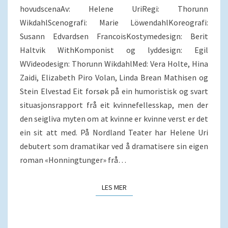
hovudscenaAv: Helene UriRegi: Thorunn
WikdahlScenografi: Marie LöwendahlKoreografi:
Susann Edvardsen FrancoisKostymedesign: Berit
Haltvik WithKomponist og lyddesign: Egil
WVideodesign: Thorunn WikdahlMed: Vera Holte, Hina
Zaidi, Elizabeth Piro Volan, Linda Brean Mathisen og
Stein Elvestad Eit forsøk på ein humoristisk og svart
situasjonsrapport frå eit kvinnefellesskap, men der
den seigliva myten om at kvinne er kvinne verst er det
ein sit att med. På Nordland Teater har Helene Uri
debutert som dramatikar ved å dramatisere sin eigen
roman «Honningtunger» frå…
LES MER
LES MER