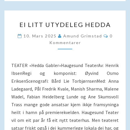
EI
EI LITT UTYDELEG HEDDA
LITT
UTYDELEG
Komment
10. Mars 2025
Amund Grimstad
0
HEDDA
Kommentarer
TEATER «Hedda Gabler»Haugesund TeaterAv: Henrik
IbsenRegi og komponist: Øyvind Osmo
EriksenScenografi: Bård Lie TorbjørnsenMed: Anna
Ladegaard, Pål Fredrik Kvale, Manish Sharma, Malene
Wadel, Fabian Heidelberg Lunde og Ane Skumsvoll
Trass mange gode ansatsar kjem ikkje framsyninga
heilt i hamn på premierekvelden. Haugesund Teater
vil om eit par år få eit nytt teaterhus. Men teateret
satsar friskt også i dei kummerlege lokala dei har, og