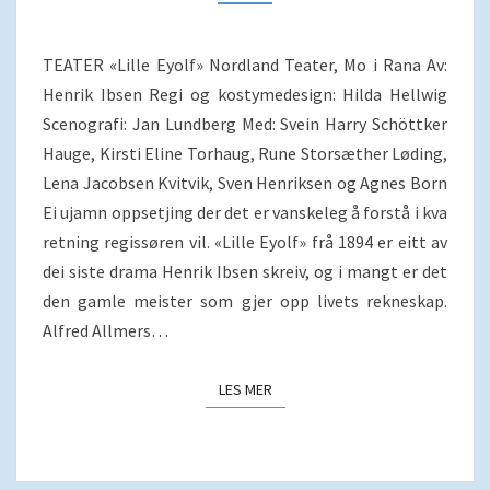
TEATER «Lille Eyolf» Nordland Teater, Mo i Rana Av:
Henrik Ibsen Regi og kostymedesign: Hilda Hellwig
Scenografi: Jan Lundberg Med: Svein Harry Schöttker
Hauge, Kirsti Eline Torhaug, Rune Storsæther Løding,
Lena Jacobsen Kvitvik, Sven Henriksen og Agnes Born
Ei ujamn oppsetjing der det er vanskeleg å forstå i kva
retning regissøren vil. «Lille Eyolf» frå 1894 er eitt av
dei siste drama Henrik Ibsen skreiv, og i mangt er det
den gamle meister som gjer opp livets rekneskap.
Alfred Allmers…
LES MER
LES MER