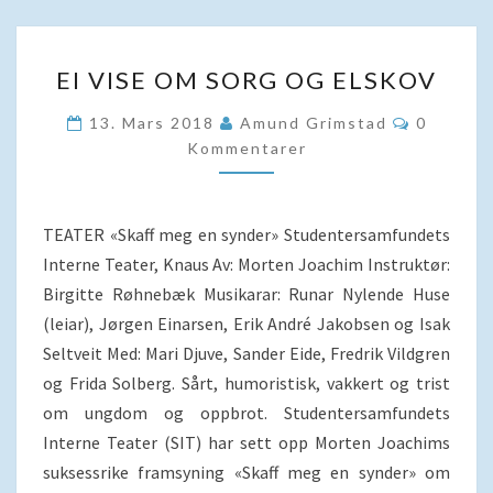
EI
EI VISE OM SORG OG ELSKOV
VISE
OM
Komment
13. Mars 2018
Amund Grimstad
0
SORG
Kommentarer
OG
ELSKOV
TEATER «Skaff meg en synder» Studentersamfundets
Interne Teater, Knaus Av: Morten Joachim Instruktør:
Birgitte Røhnebæk Musikarar: Runar Nylende Huse
(leiar), Jørgen Einarsen, Erik André Jakobsen og Isak
Seltveit Med: Mari Djuve, Sander Eide, Fredrik Vildgren
og Frida Solberg. Sårt, humoristisk, vakkert og trist
om ungdom og oppbrot. Studentersamfundets
Interne Teater (SIT) har sett opp Morten Joachims
suksessrike framsyning «Skaff meg en synder» om