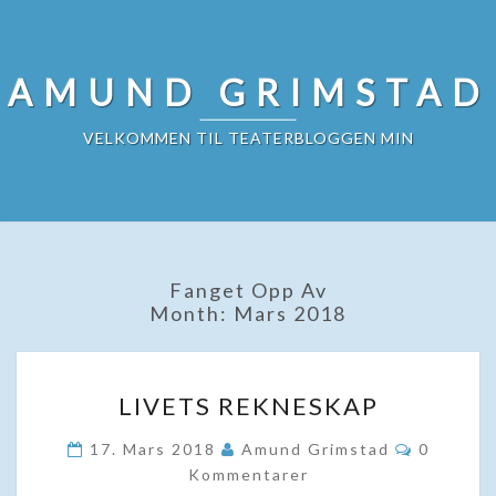
Skip
to
content
AMUND GRIMSTAD
VELKOMMEN TIL TEATERBLOGGEN MIN
Fanget Opp Av
Month:
Mars 2018
LIVETS
LIVETS REKNESKAP
REKNESKAP
Komment
17. Mars 2018
Amund Grimstad
0
Kommentarer