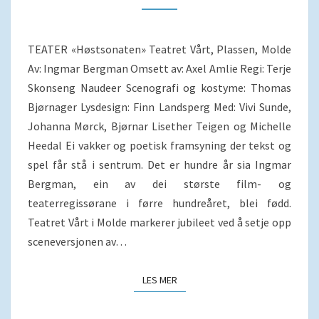
TEATER «Høstsonaten» Teatret Vårt, Plassen, Molde
Av: Ingmar Bergman Omsett av: Axel Amlie Regi: Terje
Skonseng Naudeer Scenografi og kostyme: Thomas
Bjørnager Lysdesign: Finn Landsperg Med: Vivi Sunde,
Johanna Mørck, Bjørnar Lisether Teigen og Michelle
Heedal Ei vakker og poetisk framsyning der tekst og
spel får stå i sentrum. Det er hundre år sia Ingmar
Bergman, ein av dei største film- og
teaterregissørane i førre hundreåret, blei fødd.
Teatret Vårt i Molde markerer jubileet ved å setje opp
sceneversjonen av…
LES MER
LES MER