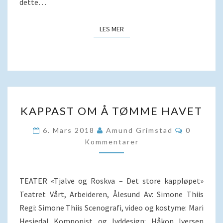
dette…
LES MER
LES MER
KAPPAST
KAPPAST OM Å TØMME HAVET
OM
Å
Kommenta
6. Mars 2018
Amund Grimstad
0
TØMME
Kommentarer
HAVET
TEATER «Tjalve og Roskva – Det store kappløpet»
Teatret Vårt, Arbeideren, Ålesund Av: Simone Thiis
Regi: Simone Thiis Scenografi, video og kostyme: Mari
Hesjedal Komponist og lyddesign: Håkon Iversen