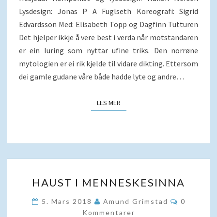
Lysdesign: Jonas P A Fuglseth Koreografi: Sigrid
Edvardsson Med: Elisabeth Topp og Dagfinn Tutturen
Det hjelper ikkje å vere best i verda når motstandaren
er ein luring som nyttar ufine triks. Den norrøne
mytologien er ei rik kjelde til vidare dikting. Ettersom
dei gamle gudane våre både hadde lyte og andre…
LES MER
LES MER
HAUST
HAUST I MENNESKESINNA
I
MENNESKESINNA
Kommenta
5. Mars 2018
Amund Grimstad
0
Kommentarer