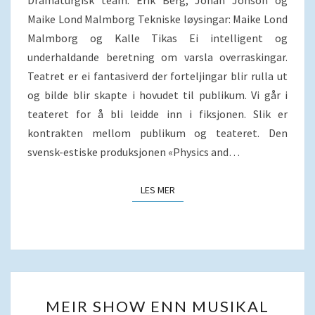
Dramaturgisk team: Erik Berg, Johan Jönson og
Maike Lond Malmborg Tekniske løysingar: Maike Lond
Malmborg og Kalle Tikas Ei intelligent og
underhaldande beretning om varsla overraskingar.
Teatret er ei fantasiverd der forteljingar blir rulla ut
og bilde blir skapte i hovudet til publikum. Vi går i
teateret for å bli leidde inn i fiksjonen. Slik er
kontrakten mellom publikum og teateret. Den
svensk-estiske produksjonen «Physics and…
LES MER
LES MER
MEIR
MEIR SHOW ENN MUSIKAL
SHOW