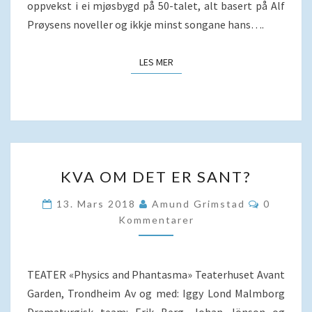
oppvekst i ei mjøsbygd på 50-talet, alt basert på Alf
Prøysens noveller og ikkje minst songane hans….
LES MER
LES MER
KVA
KVA OM DET ER SANT?
OM
DET
Komment
13. Mars 2018
Amund Grimstad
0
ER
Kommentarer
SANT?
TEATER «Physics and Phantasma» Teaterhuset Avant
Garden, Trondheim Av og med: Iggy Lond Malmborg