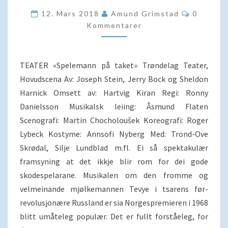
ENN
Komment
12. Mars 2018
Amund Grimstad
0
MUSIKAL
Kommentarer
TEATER «Spelemann på taket» Trøndelag Teater,
Hovudscena Av: Joseph Stein, Jerry Bock og Sheldon
Harnick Omsett av: Hartvig Kiran Regi: Ronny
Danielsson Musikalsk leiing: Åsmund Flaten
Scenografi: Martin Chocholoušek Koreografi: Roger
Lybeck Kostyme: Annsofi Nyberg Med: Trond-Ove
Skrødal, Silje Lundblad m.fl. Ei så spektakulær
framsyning at det ikkje blir rom for dei gode
skodespelarane. Musikalen om den fromme og
velmeinande mjølkemannen Tevye i tsarens før-
revolusjonære Russland er sia Norgespremieren i 1968
blitt umåteleg populær. Det er fullt forståeleg, for