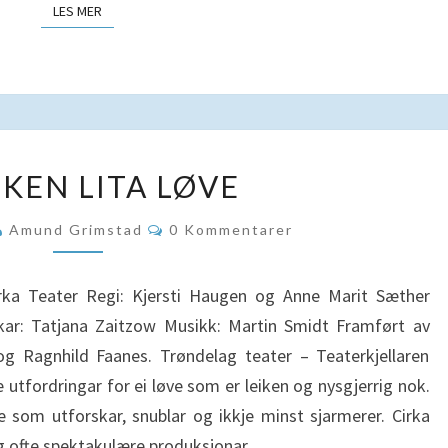
LES MER
LES MER
EI
EIKEN LITA LØVE
LEIKEN
LITA
Kommentarer
Amund Grimstad
0 Kommentarer
LØVE
 Teater Regi: Kjersti Haugen og Anne Marit Sæther
kar: Tatjana Zaitzow Musikk: Martin Smidt Framført av
 Ragnhild Faanes. Trøndelag teater – Teaterkjellaren
re utfordringar for ei løve som er leiken og nysgjerrig nok.
ve som utforskar, snublar og ikkje minst sjarmerer. Cirka
 og ofte spektakulære produksjonar….