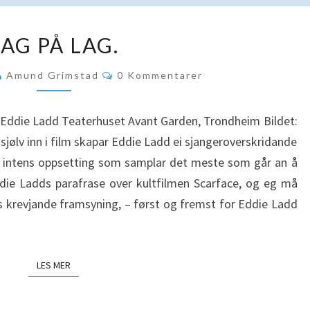
LAG
LAG PÅ LAG.
PÅ
LAG.
Kommentarer
Amund Grimstad
0 Kommentarer
die Ladd Teaterhuset Avant Garden, Trondheim Bildet:
g sjølv inn i film skapar Eddie Ladd ei sjangeroverskridande
 intens oppsetting som samplar det meste som går an å
Eddie Ladds parafrase over kultfilmen Scarface, og eg må
rs krevjande framsyning, – først og fremst for Eddie Ladd
LES MER
LES MER