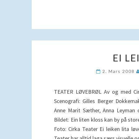
EI L
2. Mars 2008
TEATER LØVEBRØL Av og med Cirka
Scenografi: Gilles Berger Dokkema
Anne Marit Sæther, Anna Leyman og
Bildet: Ein liten kloss kan by på sto
Foto: Cirka Teater Ei leiken lita lø
Teater har alltid laga særs visuelle