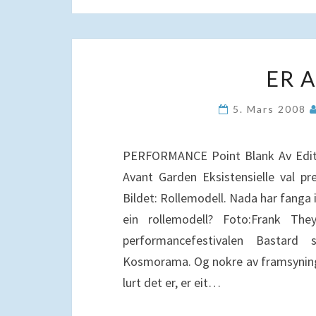
ER A
5. Mars 2008
PERFORMANCE Point Blank Av Edit
Avant Garden Eksistensielle val pr
Bildet: Rollemodell. Nada har fanga i
ein rollemodell? Foto:Frank T
performancefestivalen Bastard 
Kosmorama. Og nokre av framsyning
lurt det er, er eit…