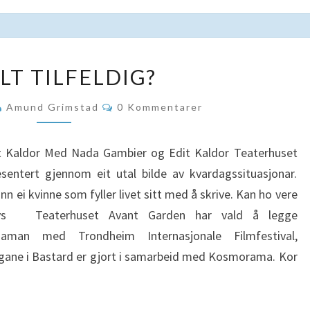
ER
LT TILFELDIG?
ALT
TILFELDIG?
Kommentarer
Amund Grimstad
0 Kommentarer
 Kaldor Med Nada Gambier og Edit Kaldor Teaterhuset
esentert gjennom eit utal bilde av kvardagssituasjonar.
nn ei kvinne som fyller livet sitt med å skrive. Kan ho vere
heys Teaterhuset Avant Garden har vald å legge
saman med Trondheim Internasjonale Filmfestival,
ane i Bastard er gjort i samarbeid med Kosmorama. Kor