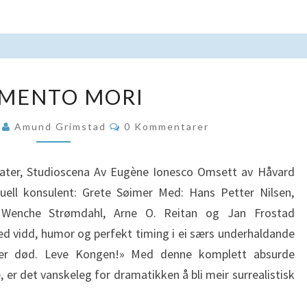
MEMENTO
MENTO MORI
MORI
Kommentarer
5
Amund Grimstad
0 Kommentarer
ter, Studioscena Av Eugène Ionesco Omsett av Håvard
ell konsulent: Grete Søimer Med: Hans Petter Nilsen,
 Wenche Strømdahl, Arne O. Reitan og Jan Frostad
d vidd, humor og perfekt timing i ei særs underhaldande
 er død. Leve Kongen!» Med denne komplett absurde
, er det vanskeleg for dramatikken å bli meir surrealistisk