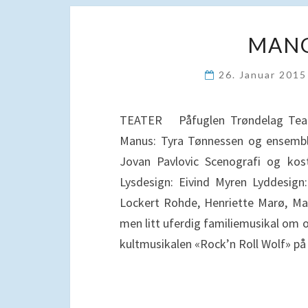
MANG
26. Januar 201
TEATER Påfuglen Trøndelag Teate
Manus: Tyra Tønnessen og ensemble
Jovan Pavlovic Scenografi og kos
Lysdesign: Eivind Myren Lyddesign
Lockert Rohde, Henriette Marø, Ma
men litt uferdig familiemusikal om 
kultmusikalen «Rock’n Roll Wolf» p