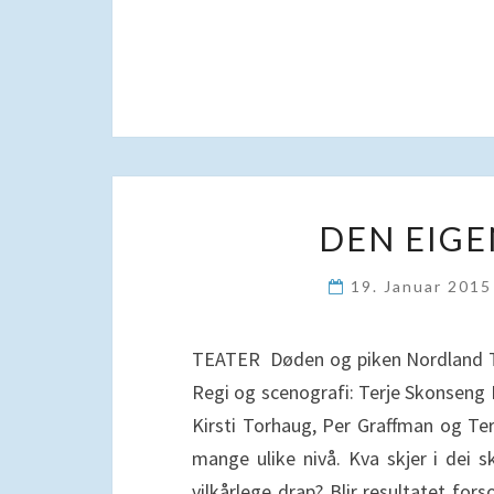
DEN EIGE
19. Januar 201
TEATER Døden og piken Nordland Tea
Regi og scenografi: Terje Skonseng 
Kirsti Torhaug, Per Graffman og Te
mange ulike nivå. Kva skjer i dei 
vilkårlege drap? Blir resultatet fo