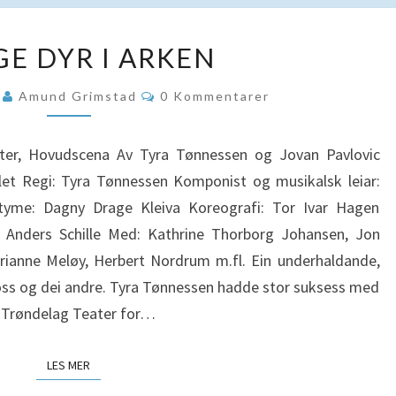
MANGE
E DYR I ARKEN
DYR
I
Kommentarer
5
Amund Grimstad
0 Kommentarer
ARKEN
r, Hovudscena Av Tyra Tønnessen og Jovan Pavlovic
t Regi: Tyra Tønnessen Komponist og musikalsk leiar:
tyme: Dagny Drage Kleiva Koreografi: Tor Ivar Hagen
: Anders Schille Med: Kathrine Thorborg Johansen, Jon
rianne Meløy, Herbert Nordrum m.fl. Ein underhaldande,
oss og dei andre. Tyra Tønnessen hadde stor suksess med
å Trøndelag Teater for…
LES MER
LES MER