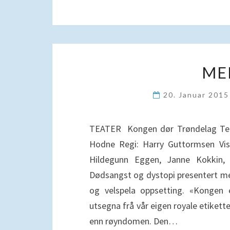
ME
20. Januar 201
TEATER Kongen dør Trøndelag Tea
Hodne Regi: Harry Guttormsen Visu
Hildegunn Eggen, Janne Kokkin,
Dødsangst og dystopi presentert me
og velspela oppsetting. «Kongen
utsegna frå vår eigen royale etikette
enn røyndomen. Den…