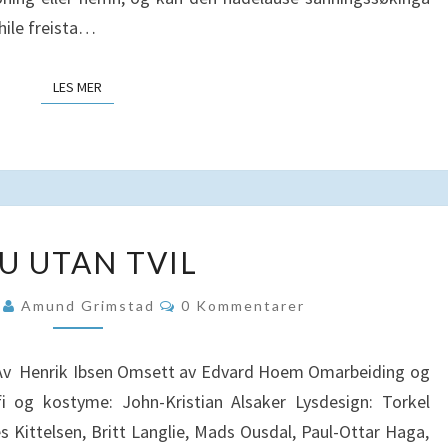
Chile freista…
LES MER
LES MER
TRU
U UTAN TVIL
UTAN
TVIL
Kommentarer
5
Amund Grimstad
0 Kommentarer
Av Henrik Ibsen Omsett av Edvard Hoem Omarbeiding og
fi og kostyme: John-Kristian Alsaker Lysdesign: Torkel
 Kittelsen, Britt Langlie, Mads Ousdal, Paul-Ottar Haga,