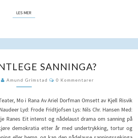
LES MER
LES MER
DEN
NTLEGE SANNINGA?
EIGENTLEGE
SANNINGA?
Kommentarer
5
Amund Grimstad
0 Kommentarer
ter, Mo i Rana Av Ariel Dorfman Omsett av Kjell Risvik
Naudeer Lyd: Frode Fridtjofsen Lys: Nils Chr. Hansen Med:
rje Ranes Eit intenst og nådelaust drama om sanning på
skjøre demokratia etter år med undertrykking, tortur og
rsoning eller hemn, og kan den nådelause sanningssøkinga