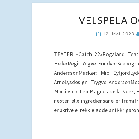
VELSPELA O
12. Mai 2023
TEATER «Catch 22»Rogaland Teate
HellerRegi: Yngve SundvorScenogr
AnderssonMaskør: Mio EyfjordLyd
ArneLysdesign: Trygve AndersenMed
Martinsen, Leo Magnus de la Nuez, E
nesten alle ingrediensane er framifr
er skrive ei rekkje gode anti-krigsr