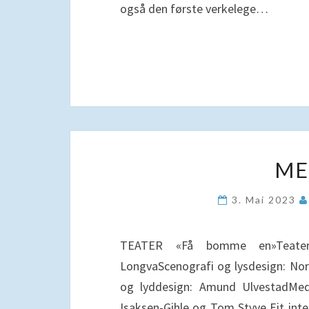
også den første verkelege…
ME
3. Mai 2023
TEATER «Få bomme en»Teater I
LongvaScenografi og lysdesign: No
og lyddesign: Amund UlvestadMed: 
Isaksen-Gihle og Tom Styve Eit inte