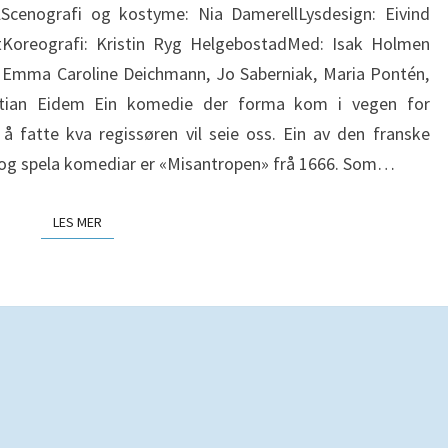
Scenografi og kostyme: Nia DamerellLysdesign: Eivind
Koreografi: Kristin Ryg HelgebostadMed: Isak Holmen
 Emma Caroline Deichmann, Jo Saberniak, Maria Pontén,
stian Eidem Ein komedie der forma kom i vegen for
å fatte kva regissøren vil seie oss. Ein av den franske
 og spela komediar er «Misantropen» frå 1666. Som…
LES MER
LES MER