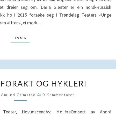
t dreier seg om. Daria Glenter er ein norsk-russisk
fekk ho i 2015 forsøke seg i Trøndelag Teaters «Unge
aren «Uten», ei mørk…
LES MER
LES MER
MENNESKEFORAKT
FORAKT OG HYKLERI
OG
HYKLERI
Kommentarer
Amund Grimstad
0 Kommentarer
g Teater, HovudscenaAv: MolièreOmsett av André