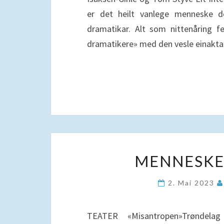
er det heilt vanlege menneske de
dramatikar. Alt som nittenåring 
dramatikere» med den vesle einakt
MENNESKE
2. Mai 2023
TEATER «Misantropen»Trøndela