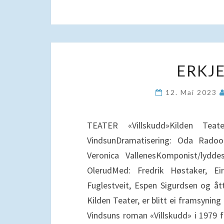
ERKJ
12. Mai 2023
TEATER «Villskudd»Kilden Teat
VindsunDramatisering: Oda Radoo
Veronica VallenesKomponist/lydde
OlerudMed: Fredrik Høstaker, Ei
Fuglestveit, Espen Sigurdsen og å
Kilden Teater, er blitt ei framsynin
Vindsuns roman «Villskudd» i 1979 fe