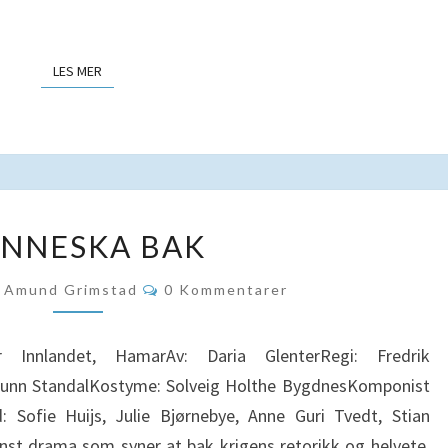
LES MER
LES MER
MENNESKA
NNESKA BAK
BAK
Kommentarer
Amund Grimstad
0 Kommentarer
nnlandet, HamarAv: Daria GlenterRegi: Fredrik
runn StandalKostyme: Solveig Holthe BygdnesKomponist
Sofie Huijs, Julie Bjørnebye, Anne Guri Tvedt, Stian
nst drama som syner at bak krigens retorikk og helvete,