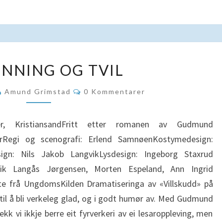
ERKJENNING
ENNING OG TVIL
OG
TVIL
Kommentarer
Amund Grimstad
0 Kommentarer
er, KristiansandFritt etter romanen av Gudmund
rRegi og scenografi: Erlend SamnøenKostymedesign:
sign: Nils Jakob LangvikLysdesign: Ingeborg Staxrud
rik Langås Jørgensen, Morten Espeland, Ann Ingrid
tte frå UngdomsKilden Dramatiseringa av «Villskudd» på
g til å bli verkeleg glad, og i godt humør av. Med Gudmund
kk vi ikkje berre eit fyrverkeri av ei lesaroppleving, men