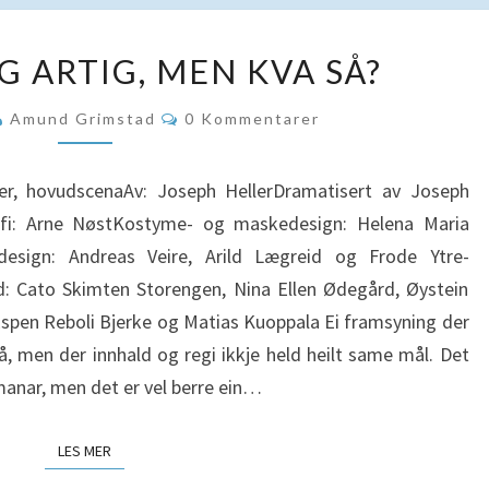
VELSPELA
G ARTIG, MEN KVA SÅ?
OG
ARTIG,
Kommentarer
Amund Grimstad
0 Kommentarer
MEN
KVA
r, hovudscenaAv: Joseph HellerDramatisert av Joseph
SÅ?
afi: Arne NøstKostyme- og maskedesign: Helena Maria
design: Andreas Veire, Arild Lægreid og Frode Ytre-
: Cato Skimten Storengen, Nina Ellen Ødegård, Øystein
spen Reboli Bjerke og Matias Kuoppala Ei framsyning der
å, men der innhald og regi ikkje held heilt same mål. Det
omanar, men det er vel berre ein…
LES MER
LES MER