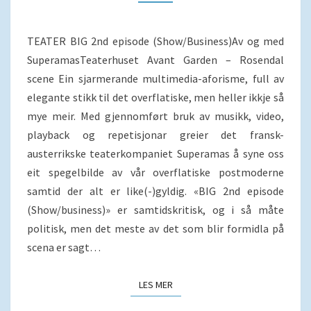
TEATER BIG 2nd episode (Show/Business)Av og med
SuperamasTeaterhuset Avant Garden – Rosendal
scene Ein sjarmerande multimedia-aforisme, full av
elegante stikk til det overflatiske, men heller ikkje så
mye meir. Med gjennomført bruk av musikk, video,
playback og repetisjonar greier det fransk-
austerrikske teaterkompaniet Superamas å syne oss
eit spegelbilde av vår overflatiske postmoderne
samtid der alt er like(-)gyldig. «BIG 2nd episode
(Show/business)» er samtidskritisk, og i så måte
politisk, men det meste av det som blir formidla på
scena er sagt…
LES MER
LES MER