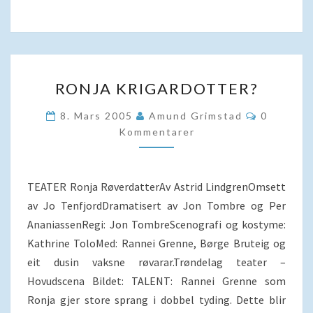
RONJA
RONJA KRIGARDOTTER?
KRIGARDOTTER?
Kommenta
8. Mars 2005
Amund Grimstad
0
Kommentarer
TEATER Ronja RøverdatterAv Astrid LindgrenOmsett
av Jo TenfjordDramatisert av Jon Tombre og Per
AnaniassenRegi: Jon TombreScenografi og kostyme:
Kathrine ToloMed: Rannei Grenne, Børge Bruteig og
eit dusin vaksne røvarar.Trøndelag teater –
Hovudscena Bildet: TALENT: Rannei Grenne som
Ronja gjer store sprang i dobbel tyding. Dette blir