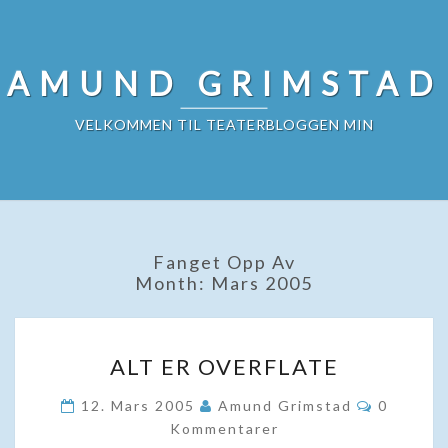
Skip
to
content
AMUND GRIMSTAD
VELKOMMEN TIL TEATERBLOGGEN MIN
Fanget Opp Av
Month:
Mars 2005
ALT
ALT ER OVERFLATE
ER
OVERFLATE
Komment
12. Mars 2005
Amund Grimstad
0
Kommentarer