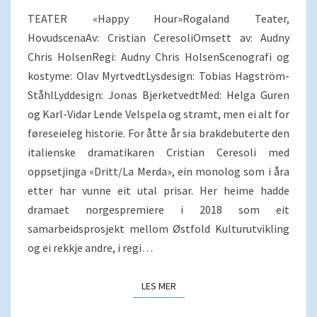
TEATER «Happy Hour»Rogaland Teater,
HovudscenaAv: Cristian CeresoliOmsett av: Audny
Chris HolsenRegi: Audny Chris HolsenScenografi og
kostyme: Olav MyrtvedtLysdesign: Tobias Hagström-
StåhlLyddesign: Jonas BjerketvedtMed: Helga Guren
og Karl-Vidar Lende Velspela og stramt, men ei alt for
føreseieleg historie. For åtte år sia brakdebuterte den
italienske dramatikaren Cristian Ceresoli med
oppsetjinga «Dritt/La Merda», ein monolog som i åra
etter har vunne eit utal prisar. Her heime hadde
dramaet norgespremiere i 2018 som eit
samarbeidsprosjekt mellom Østfold Kulturutvikling
og ei rekkje andre, i regi…
LES MER
LES MER