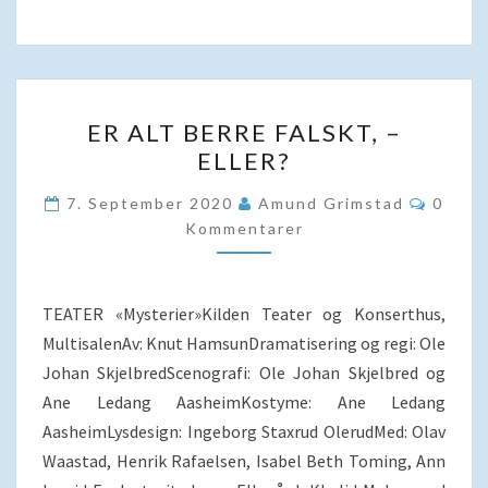
ER
ER ALT BERRE FALSKT, –
ALT
ELLER?
BERRE
FALSKT,
Komme
7. September 2020
Amund Grimstad
0
–
Kommentarer
ELLER?
TEATER «Mysterier»Kilden Teater og Konserthus,
MultisalenAv: Knut HamsunDramatisering og regi: Ole
Johan SkjelbredScenografi: Ole Johan Skjelbred og
Ane Ledang AasheimKostyme: Ane Ledang
AasheimLysdesign: Ingeborg Staxrud OlerudMed: Olav
Waastad, Henrik Rafaelsen, Isabel Beth Toming, Ann