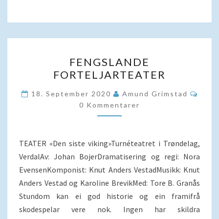
FENGSLANDE
FENGSLANDE
FORTELJARTEATER
FORTELJARTEATER
Komm
18. September 2020
Amund Grimstad
0 Kommentarer
TEATER «Den siste viking»Turnéteatret i Trøndelag,
VerdalAv: Johan BojerDramatisering og regi: Nora
EvensenKomponist: Knut Anders VestadMusikk: Knut
Anders Vestad og Karoline BrevikMed: Tore B. Granås
Stundom kan ei god historie og ein framifrå
skodespelar vere nok. Ingen har skildra