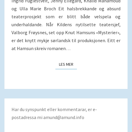
Ingrid Fuglestveit, Jenny Ellegård, Khalid Mahamoud
og Ulla Marie Broch Eit halsbrekkande og absurd
teaterprosjekt som er blitt både velspela og
underhaldande. Når Kildens nytilsette teatersjef,
Valborg Frøysnes, set opp Knut Hamsuns «Mysterier»,
er det knytt mykje sørlandsk til produksjonen. Eitt er
at Hamsun skreiv romanen…
LES MER
LES MER
Har du synspunkt eller kommentarar, er e-
postadressa mi
amund@amund.info