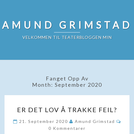
Skip
to
content
AMUND GRIMSTAD
VELKOMMEN TIL TEATERBLOGGEN MIN
Fanget Opp Av
Month:
September 2020
ER
ER DET LOV Å TRAKKE FEIL?
DET
LOV
Komm
21. September 2020
Amund Grimstad
Å
0 Kommentarer