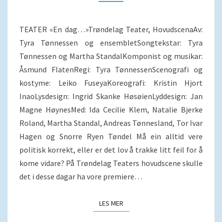
TRAKKE
FEIL?
TEATER «En dag…»Trøndelag Teater, HovudscenaAv:
Tyra Tønnessen og ensembletSongtekstar: Tyra
Tønnessen og Martha StandalKomponist og musikar:
Åsmund FlatenRegi: Tyra TønnessenScenografi og
kostyme: Leiko FuseyaKoreografi: Kristin Hjort
InaoLysdesign: Ingrid Skanke HøsøienLyddesign: Jan
Magne HøynesMed: Ida Cecilie Klem, Natalie Bjerke
Roland, Martha Standal, Andreas Tønnesland, Tor Ivar
Hagen og Snorre Ryen Tøndel Må ein alltid vere
politisk korrekt, eller er det lov å trakke litt feil for å
kome vidare? På Trøndelag Teaters hovudscene skulle
det i desse dagar ha vore premiere…
LES MER
LES MER