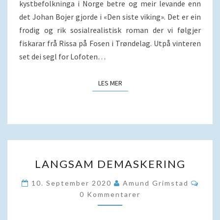
kystbefolkninga i Norge betre og meir levande enn
det Johan Bojer gjorde i «Den siste viking». Det er ein
frodig og rik sosialrealistisk roman der vi følgjer
fiskarar frå Rissa på Fosen i Trøndelag. Utpå vinteren
set dei segl for Lofoten…
LES MER
LES MER
LANGSAM
LANGSAM DEMASKERING
DEMASKERING
Komm
10. September 2020
Amund Grimstad
0 Kommentarer