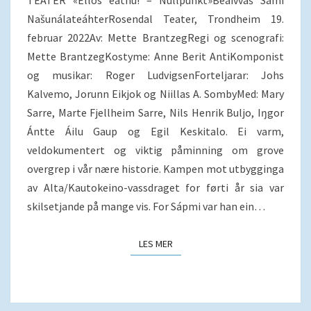
TEATER «Ellos eatnu! – Nullpunkt»Beaivváš Sámi
NašunálateáhterRosendal Teater, Trondheim 19.
februar 2022Av: Mette BrantzegRegi og scenografi:
Mette BrantzegKostyme: Anne Berit AntiKomponist
og musikar: Roger LudvigsenForteljarar: Johs
Kalvemo, Jorunn Eikjok og Niillas A. SombyMed: Mary
Sarre, Marte Fjellheim Sarre, Nils Henrik Buljo, Iŋgor
Ántte Áilu Gaup og Egil Keskitalo. Ei varm,
veldokumentert og viktig påminning om grove
overgrep i vår nære historie. Kampen mot utbygginga
av Alta/Kautokeino-vassdraget for førti år sia var
skilsetjande på mange vis. For Sápmi var han ein…
LES MER
LES MER