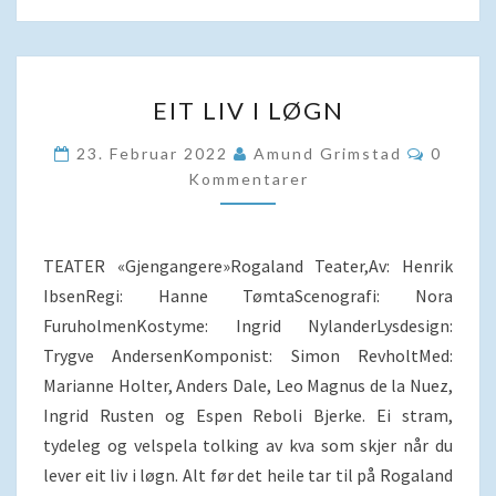
EIT
EIT LIV I LØGN
LIV
I
Kommen
23. Februar 2022
Amund Grimstad
0
LØGN
Kommentarer
TEATER «Gjengangere»Rogaland Teater,Av: Henrik
IbsenRegi: Hanne TømtaScenografi: Nora
FuruholmenKostyme: Ingrid NylanderLysdesign:
Trygve AndersenKomponist: Simon RevholtMed:
Marianne Holter, Anders Dale, Leo Magnus de la Nuez,
Ingrid Rusten og Espen Reboli Bjerke. Ei stram,
tydeleg og velspela tolking av kva som skjer når du
lever eit liv i løgn. Alt før det heile tar til på Rogaland