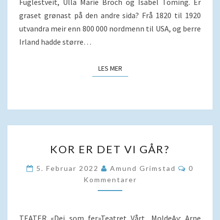
Fuglestveit, Ulla Marie Broch og Isabel Toming. Er
graset grønast på den andre sida? Frå 1820 til 1920
utvandra meir enn 800 000 nordmenn til USA, og berre
Irland hadde større…
LES MER
LES MER
KOR
KOR ER DET VI GÅR?
ER
DET
Komment
5. Februar 2022
Amund Grimstad
0
VI
Kommentarer
GÅR?
TEATER «Dei som fer»Teatret Vårt, MoldeAv: Arne