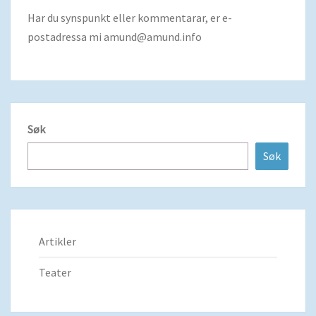
Har du synspunkt eller kommentarar, er e-
postadressa mi
amund@amund.info
Søk
Søk
Artikler
Teater