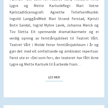
Lygre og Mette KarlsvikRegi: Mari Vatne
KjelstadliScenografi: Agnethe TellefsenMusikk:
Ingvild LanggårdMed: Mari Strand Ferstad, Kjersti
Botn Sandal, Ingrid Myhre Løvik, Johanna Mørck og
Tov Sletta Eit spennande dramatikarmøte og ei
verdig opning av femtiårsjubileet til Teatret Vårt.
Teatret Vårt i Molde feirar femtiårsjubileum i år og
gjer det med eit omfattande og ambisiøst repertoar.
Først ute er «Dei som fer», der teateret har fått Arne
Lygre og Mette Karlsvik til å arbeide fram…
LES MER
LES MER