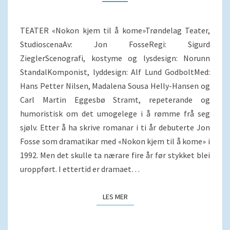
TEATER «Nokon kjem til å kome»Trøndelag Teater,
StudioscenaAv: Jon FosseRegi: Sigurd
ZieglerScenografi, kostyme og lysdesign: Norunn
StandalKomponist, lyddesign: Alf Lund GodboltMed:
Hans Petter Nilsen, Madalena Sousa Helly-Hansen og
Carl Martin Eggesbø Stramt, repeterande og
humoristisk om det umogelege i å rømme frå seg
sjølv. Etter å ha skrive romanar i ti år debuterte Jon
Fosse som dramatikar med «Nokon kjem til å kome» i
1992. Men det skulle ta nærare fire år før stykket blei
uroppført. I ettertid er dramaet…
LES MER
LES MER