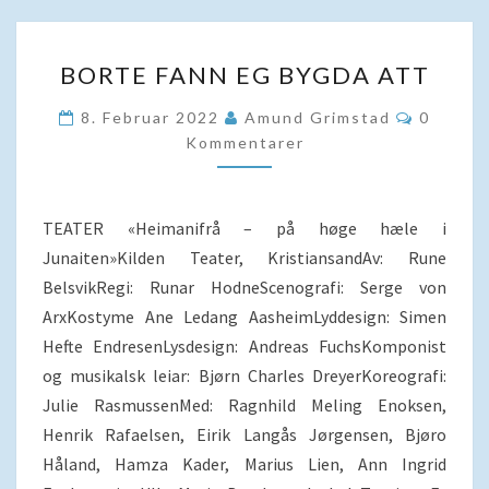
BORTE
BORTE FANN EG BYGDA ATT
FANN
EG
Komment
8. Februar 2022
Amund Grimstad
0
BYGDA
Kommentarer
ATT
TEATER «Heimanifrå – på høge hæle i
Junaiten»Kilden Teater, KristiansandAv: Rune
BelsvikRegi: Runar HodneScenografi: Serge von
ArxKostyme Ane Ledang AasheimLyddesign: Simen
Hefte EndresenLysdesign: Andreas FuchsKomponist
og musikalsk leiar: Bjørn Charles DreyerKoreografi:
Julie RasmussenMed: Ragnhild Meling Enoksen,
Henrik Rafaelsen, Eirik Langås Jørgensen, Bjøro
Håland, Hamza Kader, Marius Lien, Ann Ingrid