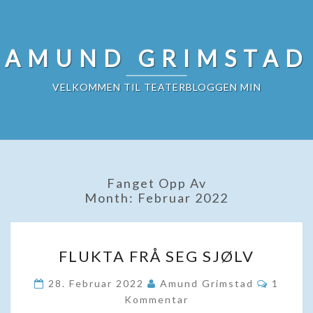
Skip
to
content
AMUND GRIMSTAD
VELKOMMEN TIL TEATERBLOGGEN MIN
Fanget Opp Av
Month:
Februar 2022
FLUKTA
FLUKTA FRÅ SEG SJØLV
FRÅ
SEG
Kommen
28. Februar 2022
Amund Grimstad
1
SJØLV
Kommentar