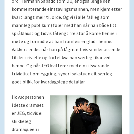
ord. Hermann Sabado som DU, er også lenge den
kommenterande einstavingsmannen, men kjem etter
kvart langt meir til orde. Og vi (i alle fall eg som
mannleg publikum) føler med han når han både litt
språklaust og tidvis fåfengt freistar å kome henne i
møte og formidle at han framleis er glad i henne.
Vakkert er det når han på lågmælt vis vender attende
til det trivielle og fortel kva han særleg likar ved
henne. Og når JEG kvitterer med ein tilsvarande
trivialitet om rygging, syner Isakstuen eit særleg
godt blikk for kvardagslege detaljar.
Hovudpersonen
i dette dramaet
er JEG, tidvis ei
skikkeleg
dramaqueen i