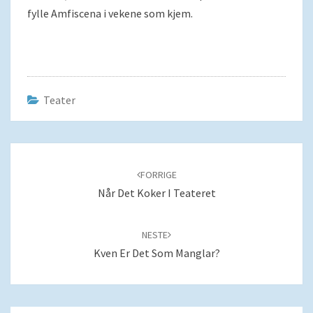
fylle Amfiscena i vekene som kjem.
Teater
Navigering
blant
FORRIGE
innlegg
Når Det Koker I Teateret
NESTE
Kven Er Det Som Manglar?