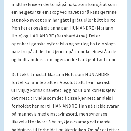
midtlivskrise er dei to nå på noko som kan sjå ut som
ein helgetur til ein skog ved havet for å kanskje finne
att noko av det som har gått i grått eller blitt borte.
Men her er også eit anna par, HUN ANDRE (Mariann
Hole) og HAN ANDRE (Bernhard Arnø). Dei er
openbert ganske nyforelska og særleg ho i ein slags
naiv tru på at det ho kjenner på, er noko eineståande
og heilt annleis som ingen andre har kjent før henne.
Det tek til med at Mariann Hole som HUN ANDRE
fortel kor annleis alt er. Absolutt alt. I ein nærast
ufriviljug komisk naivitet legg ho ut om korleis sjølv
det mest trivielle som det å tisse kjennest annleis i
forholdet hennar til HAN ANDRE. Han på si side svarar
på mannevis med einstavingsord, men syner seg
likevel etter kvart å ha mykje av same godtruande
haldninga til forholdet og kjærleiken. Og når dei etter