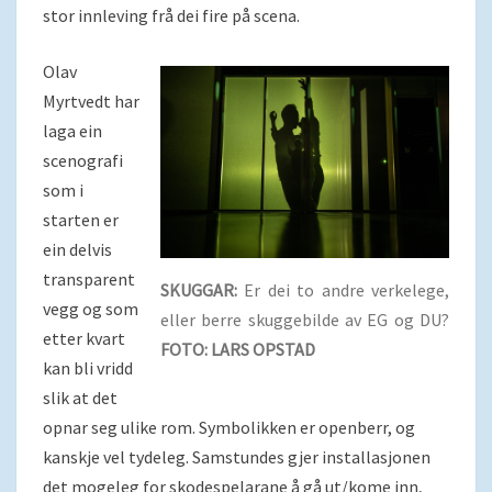
stor innleving frå dei fire på scena.
Olav
Myrtvedt har
laga ein
scenografi
som i
starten er
ein delvis
transparent
SKUGGAR:
Er dei to andre verkelege,
vegg og som
eller berre skuggebilde av EG og DU?
etter kvart
FOTO: LARS OPSTAD
kan bli vridd
slik at det
opnar seg ulike rom. Symbolikken er openberr, og
kanskje vel tydeleg. Samstundes gjer installasjonen
det mogeleg for skodespelarane å gå ut/kome inn,