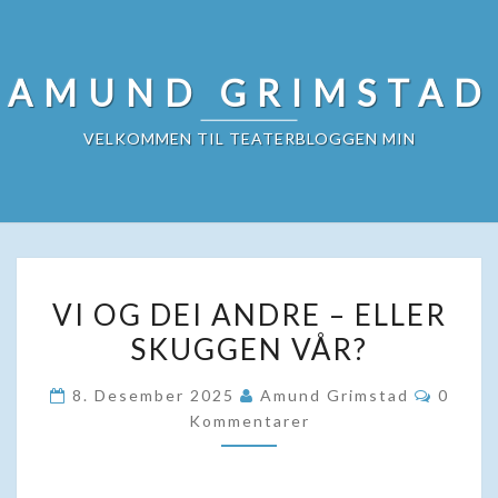
Skip
to
content
AMUND GRIMSTAD
VELKOMMEN TIL TEATERBLOGGEN MIN
VI
VI OG DEI ANDRE – ELLER
OG
SKUGGEN VÅR?
DEI
ANDRE
Kommen
8. Desember 2025
Amund Grimstad
0
–
Kommentarer
ELLER
SKUGGEN