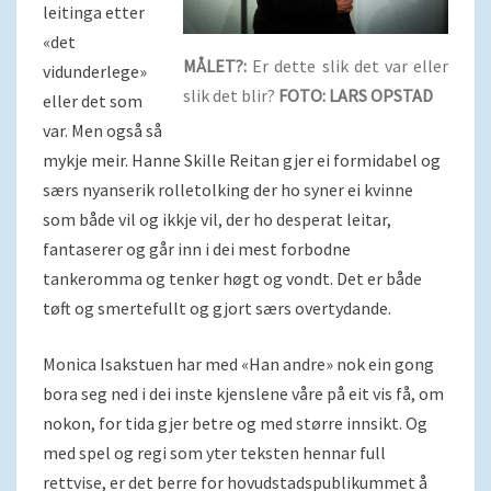
leitinga etter
«det
MÅLET?:
Er dette slik det var eller
vidunderlege»
slik det blir?
FOTO: LARS OPSTAD
eller det som
var. Men også så
mykje meir. Hanne Skille Reitan gjer ei formidabel og
særs nyanserik rolletolking der ho syner ei kvinne
som både vil og ikkje vil, der ho desperat leitar,
fantaserer og går inn i dei mest forbodne
tankeromma og tenker høgt og vondt. Det er både
tøft og smertefullt og gjort særs overtydande.
Monica Isakstuen har med «Han andre» nok ein gong
bora seg ned i dei inste kjenslene våre på eit vis få, om
nokon, for tida gjer betre og med større innsikt. Og
med spel og regi som yter teksten hennar full
rettvise, er det berre for hovudstadspublikummet å