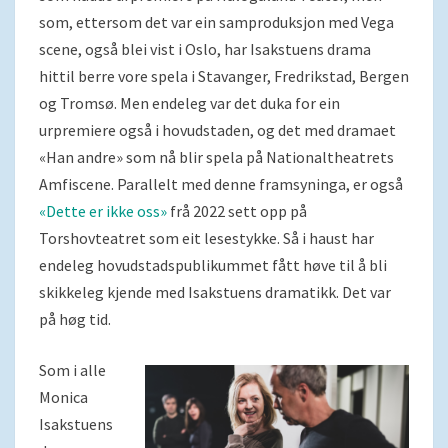
som, ettersom det var ein samproduksjon med Vega
scene, også blei vist i Oslo, har Isakstuens drama
hittil berre vore spela i Stavanger, Fredrikstad, Bergen
og Tromsø. Men endeleg var det duka for ein
urpremiere også i hovudstaden, og det med dramaet
«Han andre» som nå blir spela på Nationaltheatrets
Amfiscene. Parallelt med denne framsyninga, er også
«Dette er ikke oss»
frå 2022 sett opp på
Torshovteatret som eit lesestykke. Så i haust har
endeleg hovudstadspublikummet fått høve til å bli
skikkeleg kjende med Isakstuens dramatikk. Det var
på høg tid.
Som i alle
Monica
Isakstuens