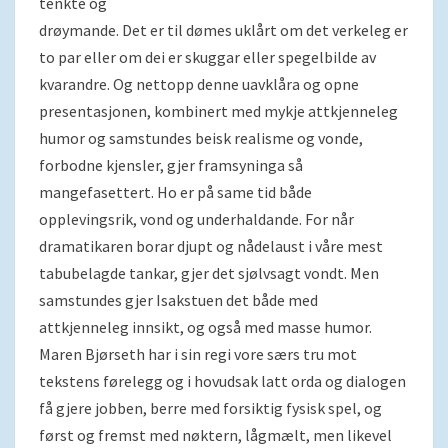
tenkte og
drøymande. Det er til dømes uklårt om det verkeleg er
to par eller om dei er skuggar eller spegelbilde av
kvarandre. Og nettopp denne uavklåra og opne
presentasjonen, kombinert med mykje attkjenneleg
humor og samstundes beisk realisme og vonde,
forbodne kjensler, gjer framsyninga så
mangefasettert. Ho er på same tid både
opplevingsrik, vond og underhaldande. For når
dramatikaren borar djupt og nådelaust i våre mest
tabubelagde tankar, gjer det sjølvsagt vondt. Men
samstundes gjer Isakstuen det både med
attkjenneleg innsikt, og også med masse humor.
Maren Bjørseth har i sin regi vore særs tru mot
tekstens førelegg og i hovudsak latt orda og dialogen
få gjere jobben, berre med forsiktig fysisk spel, og
først og fremst med nøktern, lågmælt, men likevel