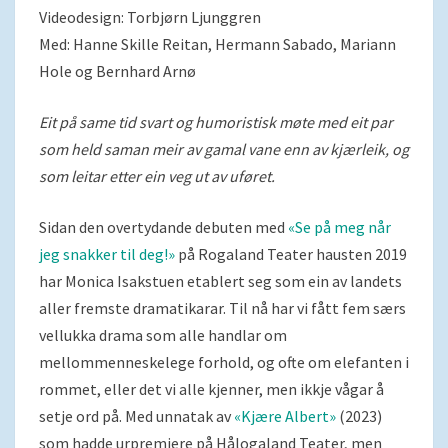
Videodesign: Torbjørn Ljunggren
Med: Hanne Skille Reitan, Hermann Sabado, Mariann
Hole og Bernhard Arnø
Eit på same tid svart og humoristisk møte med eit par
som held saman meir av gamal vane enn av kjærleik, og
som leitar etter ein veg ut av uføret.
Sidan den overtydande debuten med
«Se på meg når
jeg snakker til deg!»
på Rogaland Teater hausten 2019
har Monica Isakstuen etablert seg som ein av landets
aller fremste dramatikarar. Til nå har vi fått fem særs
vellukka drama som alle handlar om
mellommenneskelege forhold, og ofte om elefanten i
rommet, eller det vi alle kjenner, men ikkje vågar å
setje ord på. Med unnatak av
«Kjære Albert»
(2023)
som hadde urpremiere på Hålogaland Teater, men