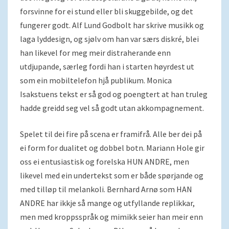
forsvinne for ei stund eller bli skuggebilde, og det
fungerer godt. Alf Lund Godbolt har skrive musikk og
laga lyddesign, og sjølv om han var særs diskré, blei
han likevel for meg meir distraherande enn
utdjupande, særleg fordi han i starten høyrdest ut
som ein mobiltelefon hjå publikum. Monica
Isakstuens tekst er så god og poengtert at han truleg
hadde greidd seg vel så godt utan akkompagnement.
Spelet til dei fire på scena er framifrå. Alle ber dei på
ei form for dualitet og dobbel botn. Mariann Hole gir
oss ei entusiastisk og forelska HUN ANDRE, men
likevel med ein undertekst som er både spørjande og
med tilløp til melankoli. Bernhard Arnø som HAN
ANDRE har ikkje så mange og utfyllande replikkar,
men med kroppsspråk og mimikk seier han meir enn