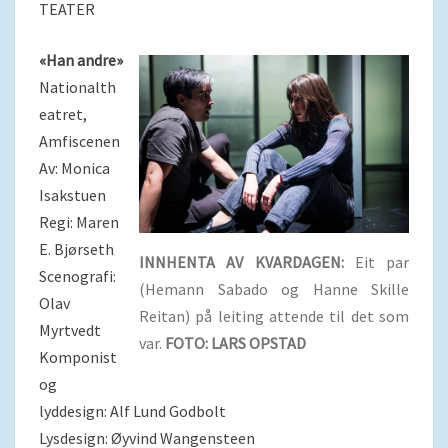
VÅR?
TEATER
«Han andre»
Nationalth
eatret,
Amfiscenen
Av: Monica
Isakstuen
Regi: Maren
E. Bjørseth
INNHENTA AV KVARDAGEN:
Eit par
Scenografi:
(Hemann Sabado og Hanne Skille
Olav
Reitan) på leiting attende til det som
Myrtvedt
var.
FOTO: LARS OPSTAD
Komponist
og
lyddesign: Alf Lund Godbolt
Lysdesign: Øyvind Wangensteen