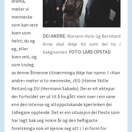
drama,
møter vi
menneske
som kan vere
kven som
DEI ANDRE:
Mariann Hole og Bernhard
helst; du og
Arnø skal ikkje bli som dei to i
eg, eller
bakgrunnen.
FOTO: LARS OPSTAD
kven veit, og
som truleg
av denne ålmenne tilnærminga ikkje har namn. I «Han
andre» møter vi to menneske, JEG (Hanne Skille
Reitan) og DU (Hermann Sabado). Dei er eit ektepar
der forholdet ser ut til å ha gått meir over i ein vane
enn den intense og altoppslukande kjærleiken dei
tidlegare opplevde. Det er ein situasjon dei fleste som
har lagt bak seg nokre år og den heftigaste
forelskinga nok vil kjenne seg att i. I ei form for