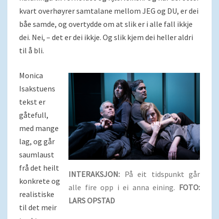
kvart overhøyrer samtalane mellom JEG og DU, er dei
båe samde, og overtydde om at slik er i alle fall ikkje
dei. Nei, – det er dei ikkje. Og slik kjem dei heller aldri
til å bli.
Monica
Isakstuens
tekst er
gåtefull,
med mange
lag, og går
saumlaust
frå det heilt
INTERAKSJON:
På eit tidspunkt går
konkrete og
alle fire opp i ei anna eining.
FOTO:
realistiske
LARS OPSTAD
til det meir