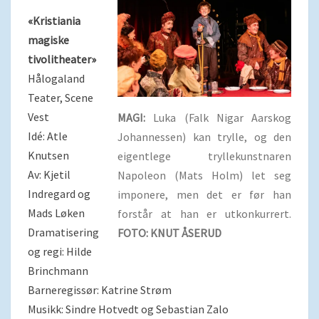
«Kristiania
magiske
tivolitheater»
Hålogaland
Teater, Scene
Vest
MAGI:
Luka (Falk Nigar Aarskog
Idé: Atle
Johannessen) kan trylle, og den
Knutsen
eigentlege tryllekunstnaren
Av: Kjetil
Napoleon (Mats Holm) let seg
Indregard og
imponere, men det er før han
Mads Løken
forstår at han er utkonkurrert.
Dramatisering
FOTO: KNUT ÅSERUD
og regi: Hilde
Brinchmann
Barneregissør: Katrine Strøm
Musikk: Sindre Hotvedt og Sebastian Zalo