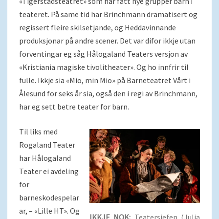
«Tigerstadsteatret» som har fått nye grupper barn i
teateret. På same tid har Brinchmann dramatisert og
regissert fleire skilsetjande, og Heddavinnande
produksjonar på andre scener. Det var difor ikkje utan
forventingar eg såg Hålogaland Teaters versjon av
«Kristiania magiske tivolitheater». Og ho innfrir til
fulle. Ikkje sia «Mio, min Mio» på Barneteatret Vårt i
Ålesund for seks år sia, også den i regi av Brinchmann,
har eg sett betre teater for barn.
Til liks med
Rogaland Teater
har Hålogaland
Teater ei avdeling
for
barneskodespelar
ar, – «Lille HT». Og
IKKJE NOK:
Teatersjefen (Julia