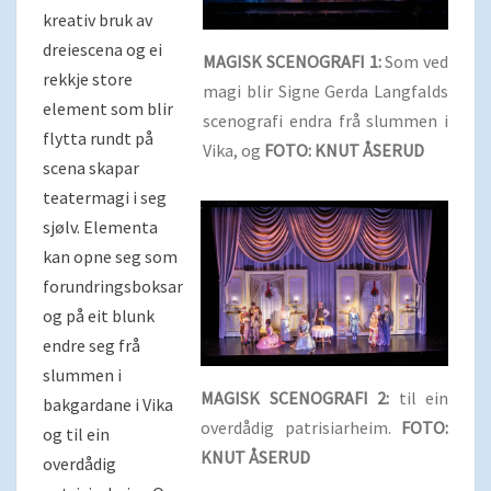
kreativ bruk av
dreiescena og ei
MAGISK SCENOGRAFI 1:
Som ved
rekkje store
magi blir Signe Gerda Langfalds
element som blir
scenografi endra frå slummen i
flytta rundt på
Vika, og
FOTO: KNUT ÅSERUD
scena skapar
teatermagi i seg
sjølv. Elementa
kan opne seg som
forundringsboksar
og på eit blunk
endre seg frå
slummen i
MAGISK SCENOGRAFI 2:
til ein
bakgardane i Vika
overdådig patrisiarheim.
FOTO:
og til ein
KNUT ÅSERUD
overdådig