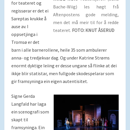
for teateret og
Bache-Wiig) les høgt frå
regissørar er det ei
Aftenpostens gode melding,
Sareptas krukke å
men det må meir til for å redde
ause av. I
teateret.
FOTO: KNUT ÅSERUD
oppsetjinga i
Tromsø er det
barn i alle barnerollene, heile 35 som ambulerer
anna- og tredjekvar dag. Og under Katrine Strøms
enormt dyktige leiing er desse ungane så flinke at dei
ikkje blir statistar, men fullgode skodespelarar som
gir framsyninga ein eigen autentisitet.
Signe Gerda
Langfald har laga
ein scenografi som
skapt til
framsyninga. Ein