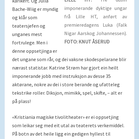
karikert. Og Julia
imponerande dyktige ungar
Bache-Wiig er myndig
frå Lille HT, anført av
og klår som
premieredagens Luka (Falk
teatersjefen og
Nigar Aarskog Johannessen).
unganes mest
FOTO: KNUT ÅSERUD
fortrulege. Men i
denne oppsetjinga er
det ungane som rår, og dei vaksne skodespelarane blir
nærast statistar. Katrine Strøm har gjort ein heilt
imponerande jobb med instruksjon av desse 35
aktørane, nokre av dei i store berande og ufatteleg
tekstrike roller. Diksjon, mimikk, spel, skifte, – alt er
på plass!
«Kristiania magiske tivolitheater» er ei oppsetjing
som leikar seg med eit utal av teaterets verkemiddel.
På botn av det heile ligg ein gedigen hyllest til