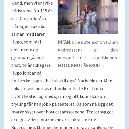
kjend, men vi er i Vika
i Kristiania for 115 år
sia. Den polioråka
tiåringen Luka bur
saman med faren,
Hugo, som blei
INFAM:
Erle Butenschøn (Ellen
enkemann og
Andreassen) er den
gjennomgåande
personifiserte vondskapen.
trist, to år tidlegare.
FOTO: KNUT ÅSERUD
Hugo jobbar på
krutverket, og vil ha Luka til også å arbeide der. Men
Luka er fascinert av det noko rufsete Kristiania
tivolitheater, og med sjarm og litt kunnskap om
trylling får han jobb på teateret. Da som nå ligg det
mørke skyer over hovudstadsscenene. Teaterbygget
er eigd av den snørrhovne aristokraten Erle
Butenschøn. Mannen hennar er truga av konkurs, og i