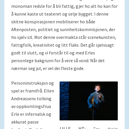
monoman redsle for å bli fattig, gjer ho alt ho kan for
å kunne kaste ut teateret og selje bygget. I denne
skitne konspirasjonen mobiliserer ho både
Aftenposten, politiet og sunnheitskommisjonen, der
ho sjølv sit. Mot denne overmakta står scenekunsten,
fattigfolk, kreativitet og litt flaks. Det går sjølvsagt
godt til slutt, og vi forstår til og med Erles
personlege bakgrunn for å vere så vond. Når det
nærmar seg jul, er vel dei fleste gode.
Personinstruksjon og
spel er framifrå. Ellen
Andreassens tolking
av oppkomlingsfrua
Erle er infernalsk og
akkurat passe
LILLE HT:
Tre dusin