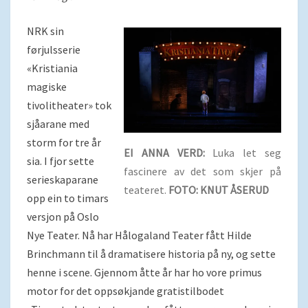
NRK sin
førjulsserie
«Kristiania
magiske
tivolitheater» tok
sjåarane med
storm for tre år
EI ANNA VERD:
Luka let seg
sia. I fjor sette
fascinere av det som skjer på
serieskaparane
teateret.
FOTO: KNUT ÅSERUD
opp ein to timars
versjon på Oslo
Nye Teater. Nå har Hålogaland Teater fått Hilde
Brinchmann til å dramatisere historia på ny, og sette
henne i scene. Gjennom åtte år har ho vore primus
motor for det oppsøkjande gratistilbodet