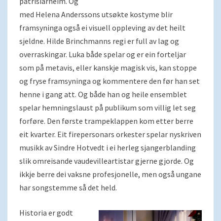
patrisiarheim. Og
med Helena Anderssons utsøkte kostyme blir
framsyninga også ei visuell oppleving av det heilt
sjeldne. Hilde Brinchmanns regi er full av lag og
overraskingar. Luka både spelar og er ein forteljar
som på metavis, eller kanskje magisk vis, kan stoppe
og fryse framsyninga og kommentere den før han set
henne i gang att. Og både han og heile ensemblet
spelar hemningslaust på publikum som villig let seg
forføre. Den første trampeklappen kom etter berre
eit kvarter. Eit firepersonars orkester spelar nyskriven
musikk av Sindre Hotvedt i ei herleg sjangerblanding
slik omreisande vaudevilleartistar gjerne gjorde. Og
ikkje berre dei vaksne profesjonelle, men også ungane
har songstemme så det held.
Historia er godt