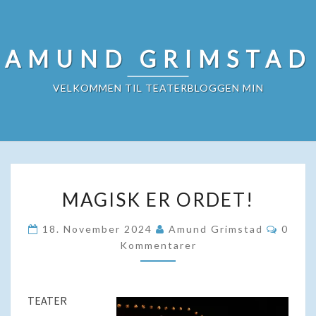
Skip
to
content
AMUND GRIMSTAD
VELKOMMEN TIL TEATERBLOGGEN MIN
MAGISK
MAGISK ER ORDET!
ER
ORDET!
Komme
18. November 2024
Amund Grimstad
0
Kommentarer
TEATER