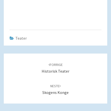
Teater
Navigering
blant
FORRIGE
innlegg
Historisk Teater
NESTE
Skogens Konge