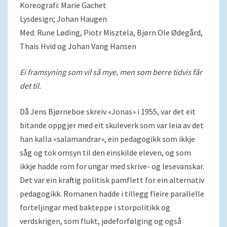
Koreografi: Marie Gachet
Lysdesign; Johan Haugen
Med: Rune Løding, Piotr Misztela, Bjørn Ole Ødegård,
Thais Hvid og Johan Vang Hansen
Ei framsyning som vil så mye, men som berre tidvis får
det til.
Då Jens Bjørneboe skreiv «Jonas» i 1955, var det eit
bitande oppgjer med eit skuleverk som var leia av det
han kalla «salamandrar», ein pedagogikk som ikkje
såg og tok omsyn til den einskilde eleven, og som
ikkje hadde rom for ungar med skrive- og lesevanskar.
Det var ein kraftig politisk pamflett for ein alternativ
pedagogikk. Romanen hadde i tillegg fleire parallelle
forteljingar med bakteppe i storpolitikk og
verdskrigen, som flukt, jødeforfølging og også