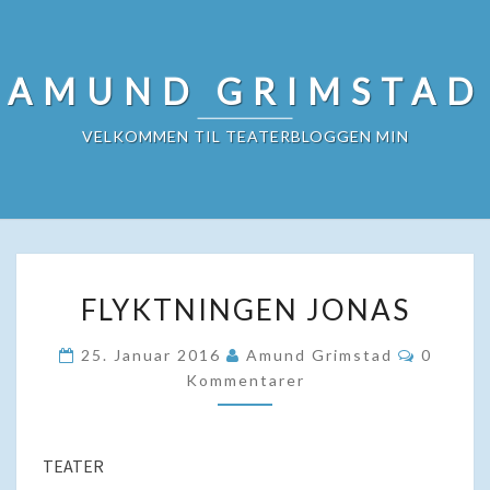
Skip
to
content
AMUND GRIMSTAD
VELKOMMEN TIL TEATERBLOGGEN MIN
FLYKTNINGEN
FLYKTNINGEN JONAS
JONAS
Komment
25. Januar 2016
Amund Grimstad
0
Kommentarer
TEATER