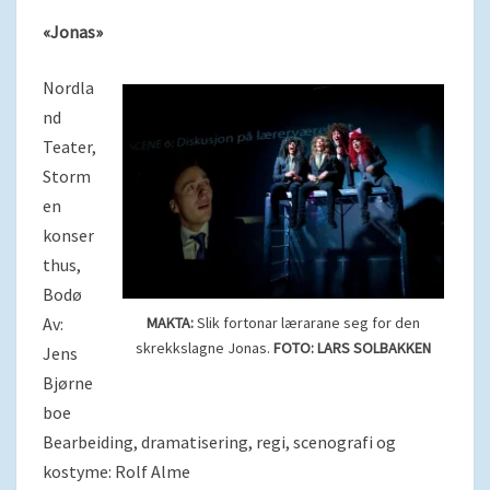
«Jonas»
Nordla
nd
Teater,
Storm
en
konser
thus,
Bodø
Av:
MAKTA:
Slik fortonar lærarane seg for den
skrekkslagne Jonas.
FOTO: LARS SOLBAKKEN
Jens
Bjørne
boe
Bearbeiding, dramatisering, regi, scenografi og
kostyme: Rolf Alme