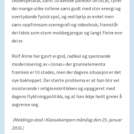
skodespelarar, samt to danske parkour-artistar, fyller
dei mange ulike rollene særs godt med stor energi og
overtydande fysisk spel, og ved hjelp av enkel men
særs oppfinnsam scenografi og videobruk, framstår
dei tidvis som store mobbegjengar og langt fleire enn
dei er.
Rolf Alme har gjort ei god, radikal og spennande
modernisering av «Jonas» der grunnelementa
framleis er til stades, men der dagens situasjon er det
nye bakteppet. Dei størte problema er at han blir vel
insisterande i religionskritikken og oppgjeret med
dagens flyktningpolitikk, og at han ikkje heilt greier å
avgrense seg.
(Meldinga stod i Klassekampen måndag den 25. januar
2016.)