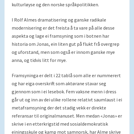
kulturløyse og den norske språkpolitikken.
I Rolf Almes dramatisering og ganske radikale
modernisering er det freista å ta vare på alle desse
aspekta og lage ei framsyning som i botnen har
historia om Jonas, ein liten gut på flukt frå overgrep
og uforstand, men som også er innom ganske mye
anna, og tidvis litt for mye.
Framsyninga er delt i 22 tablå som alle er nummerert
og har eiga overskrift som aktørane stavar seg
gjennom som i ei lesebok. Fem vaksne menn i dress
går ut og inn av dei ulike rollene relativt saumlaust i ei
metaframsyning der det stadig vekk er direkte
referansar til originalmanuset. Men medan «Jonas» er
skrive i en etterkrigstid med sosialdemokratisk
einingsskule og kamp mot samnorsk, har Alme skrive