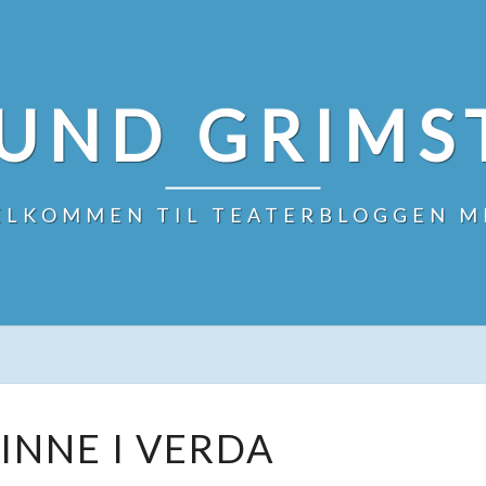
UND GRIMS
ELKOMMEN TIL TEATERBLOGGEN M
EI
VINNE I VERDA
KVINNE
I