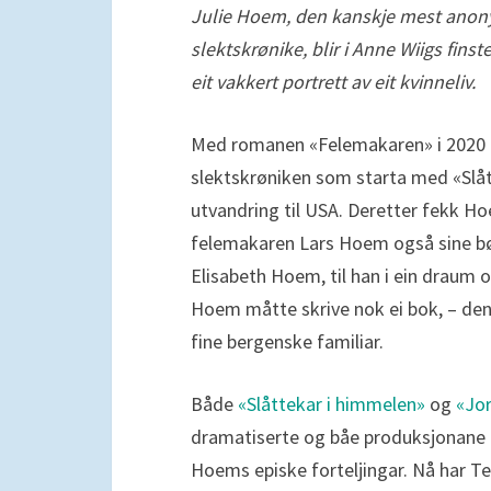
Julie Hoem, den kanskje mest ano
slektskrønike, blir i Anne Wiigs finste
eit vakkert portrett av eit kvinneliv.
Med romanen «Felemakaren» i 2020 
slektskrøniken som starta med «Slå
utvandring til USA. Deretter fekk Ho
felemakaren Lars Hoem også sine bø
Elisabeth Hoem, til han i ein draum 
Hoem måtte skrive nok ei bok, – de
fine bergenske familiar.
Både
«Slåttekar i himmelen»
og
«Jo
dramatiserte og båe produksjonane 
Hoems episke forteljingar. Nå har Te