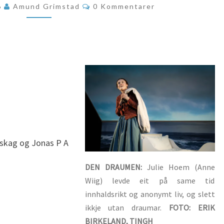
Kommentarer
6
Amund Grimstad
0 Kommentarer
VERDA
mskag og Jonas P A
DEN DRAUMEN:
Julie Hoem (Anne
Wiig) levde eit på same tid
innhaldsrikt og anonymt liv, og slett
ikkje utan draumar.
FOTO: ERIK
BIRKELAND, TINGH