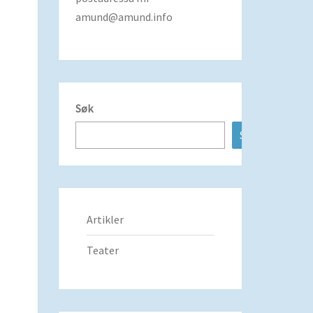
amund@amund.info
Søk
Søk
Artikler
Teater