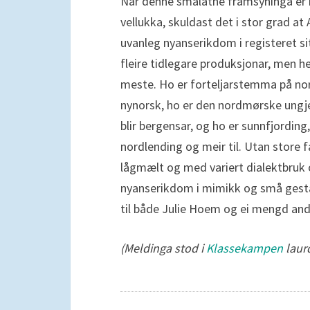
Når denne smålåtne framsyninga er b
vellukka, skuldast det i stor grad at 
uvanleg nyanserikdom i registeret sit
fleire tidlegare produksjonar, men h
meste. Ho er forteljarstemma på no
nynorsk, ho er den nordmørske ungj
blir bergensar, og ho er sunnfjording, 
nordlending og meir til. Utan store f
lågmælt og med variert dialektbruk 
nyanserikdom i mimikk og små gestar
til både Julie Hoem og ei mengd and
(Meldinga stod i
Klassekampen
laurd