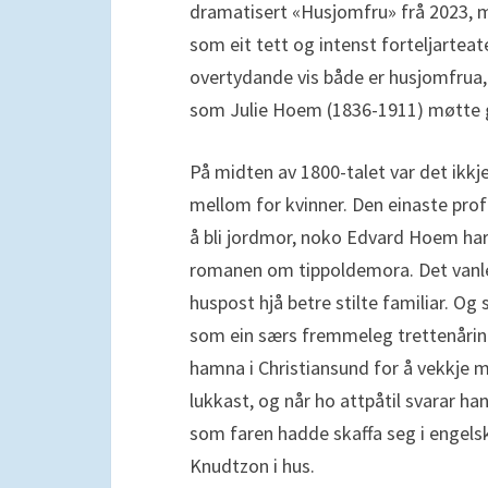
dramatisert «Husjomfru» frå 2023,
som eit tett og intenst forteljarteat
overtydande vis både er husjomfrua, 
som Julie Hoem (1836-1911) møtte gj
På midten av 1800-talet var det ikkj
mellom for kvinner. Den einaste pro
å bli jordmor, noko Edvard Hoem har 
romanen om tippoldemora. Det vanle
huspost hjå betre stilte familiar. Og
som ein særs fremmeleg trettenåring
hamna i Christiansund for å vekkje 
lukkast, og når ho attpåtil svarar ha
som faren hadde skaffa seg i engels
Knudtzon i hus.