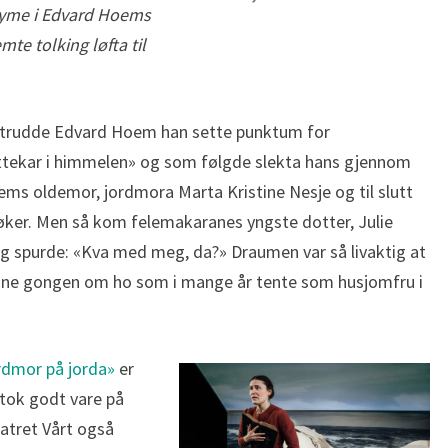
nyme i Edvard Hoems
mte tolking løfta til
trudde Edvard Hoem han sette punktum for
ttekar i himmelen» og som følgde slekta hans gjennom
ems oldemor, jordmora Marta Kristine Nesje og til slutt
ker. Men så kom felemakaranes yngste dotter, Julie
og spurde: «Kva med meg, da?» Draumen var så livaktig at
nne gongen om ho som i mange år tente som husjomfru i
rdmor på jorda»
er
tok godt vare på
atret Vårt også