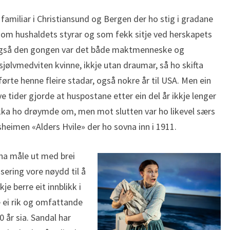
de familiar i Christiansund og Bergen der ho stig i gradane
 som hushaldets styrar og som fekk sitje ved herskapets
og også den gongen var det både maktmenneske og
 sjølvmedviten kvinne, ikkje utan draumar, så ho skifta
ørte henne fleire stadar, også nokre år til USA. Men ein
 tider gjorde at huspostane etter ein del år ikkje lenger
lukka ho drøymde om, men mot slutten var ho likevel særs
rsheimen «Alders Hvile» der ho sovna inn i 1911.
na måle ut med brei
isering vore nøydd til å
je berre eit innblikk i
e ei rik og omfattande
0 år sia. Sandal har