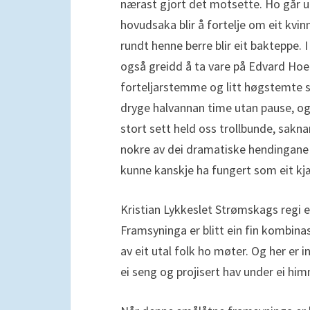
nærast gjort det motsette. Ho går u
hovudsaka blir å fortelje om eit kvi
rundt henne berre blir eit bakteppe. I
også greidd å ta vare på Edvard Ho
forteljarstemme og litt høgstemte 
dryge halvannan time utan pause, og
stort sett held oss trollbunde, sakna
nokre av dei dramatiske hendingane
kunne kanskje ha fungert som eit k
Kristian Lykkeslet Strømskags regi 
Framsyninga er blitt ein fin kombinas
av eit utal folk ho møter. Og her er 
ei seng og projisert hav under ei hi