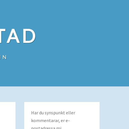
TAD
IN
Har du synspunkt eller
kommentarar, er e-
postadressa mi