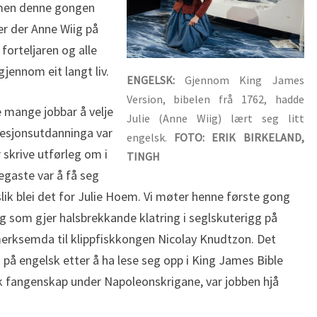
 men denne gongen
er der Anne Wiig på
forteljaren og alle
ennom eit langt liv.
ENGELSK:
Gjennom King James
Version, bibelen frå 1762, hadde
e mange jobbar å velje
Julie (Anne Wiig) lært seg litt
fesjonsutdanninga var
engelsk.
FOTO: ERIK BIRKELAND,
skrive utførleg om i
TINGH
gaste var å få seg
 slik blei det for Julie Hoem. Vi møter henne første gong
 som gjer halsbrekkande klatring i seglskuterigg på
merksemda til klippfiskkongen Nicolay Knudtzon. Det
n på engelsk etter å ha lese seg opp i King James Bible
k fangenskap under Napoleonskrigane, var jobben hjå