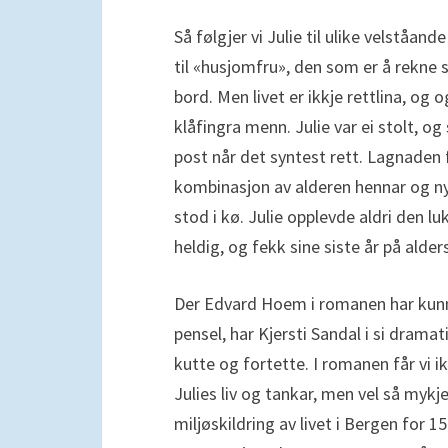
Så følgjer vi Julie til ulike velståan
til «husjomfru», den som er å rekne
bord. Men livet er ikkje rettlina, 
klåfingra menn. Julie var ei stolt, og
post når det syntest rett. Lagnaden f
kombinasjon av alderen hennar og nye
stod i kø. Julie opplevde aldri den 
heldig, og fekk sine siste år på alde
Der Edvard Hoem i romanen har kun
pensel, har Kjersti Sandal i si dramat
kutte og fortette. I romanen får vi ikk
Julies liv og tankar, men vel så mykj
miljøskildring av livet i Bergen for 15