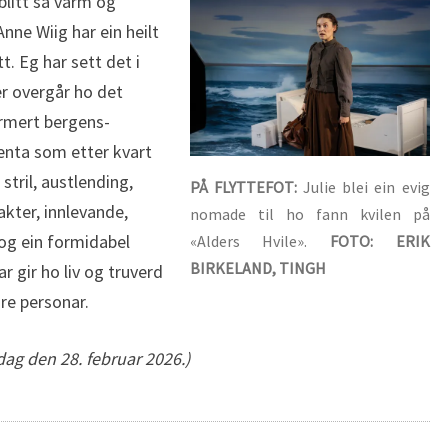
litt så varm og
Anne Wiig har ein heilt
t. Eg har sett det i
er overgår ho det
rmert bergens-
enta som etter kvart
stril, austlending,
PÅ FLYTTEFOT:
Julie blei ein evig
akter, innlevande,
nomade til ho fann kvilen på
og ein formidabel
«Alders Hvile».
FOTO: ERIK
BIRKELAND, TINGH
 gir ho liv og truverd
re personar.
ag den 28. februar 2026.)