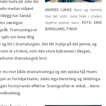
nder huda på Julie der
nneliv medan miljøet
ANDRES LUKKE:
Barn og familie
 tillegg har Sandal
blei det aldri. Julie fekk i staden
ems særeigne
skjøtte andres barn.
FOTO: ERIK
BIRKELAND, TINGH
språk. Framsyninga er
 sjølv om Anne Wiig
r eg litt i dramaturgien. Det blir mykje på det jamne, og
 som er strokne, som den store bybrannen i Bergen,
jærkome dramaturgisk brot.
er tru mot både dramatiseringa og det episke hjå Hoem.
jon av forteljarteater, Julies eiga beretning og skildringa
ingen forstyrrande effektar. Scenografien er enkel, – berre
mmelkvelving.