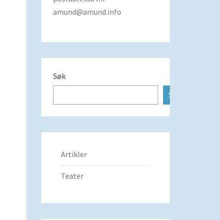
amund@amund.info
Søk
Søk
Artikler
Teater