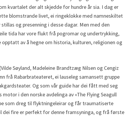
m kvartalet der alt skjedde for hundre år sia. I dag er
dette blomstrande livet, ei ringeklokke med namneskiltet
av stillas og presenning i desse dagar. Men med den
ile tida har vore flukt frå pogromar og undertrykking,
e opptatt av å hegne om historia, kulturen, religionen og
(Vilde Søyland, Madeleine Brandtzæg Nilsen og Cengiz
n frå Rabarbrateateret, ei lauseleg samansett gruppe
bakgardsteater. Og som vår guide har dei fått med seg
motor i den norske avdelinga av «The Flying Seagull
 som dreg til flyktningeleirar og får traumatiserte
l dei fire er perfekt for denne framsyninga, og frå første
.