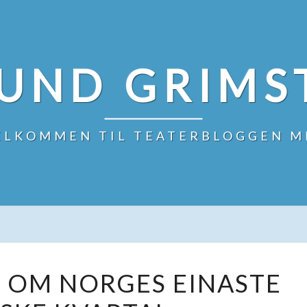
UND GRIMS
ELKOMMEN TIL TEATERBLOGGEN M
FORNØYELEG
 OM NORGES EINASTE
OM
NORGES