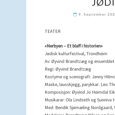
JØDI
9. September 20
TEATER
«Nerbyen – Et blaff i historien»
Jødisk kulturfestival, Trondheim
Av: Øyvind Brandtzæg og ensemblet
Regi: Øyvind Brandtzæg
Kostyme og scenografi: Jenny Hilmo
Maske, lausskjegg, parykkar: Leo Th
Komposisjon: Øyvind Jo Heimdal Eik
Musikarar: Ola Lindseth og Sunniva
Med: Bendik Sjømæling Nordgaard, V