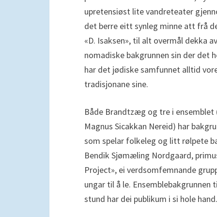
upretensiøst lite vandreteater gjenno
det berre eitt synleg minne att frå 
«D. Isaksen», til alt overmål dekka 
nomadiske bakgrunnen sin der det he
har det jødiske samfunnet alltid vor
tradisjonane sine.
Både Brandtzæg og tre i ensemblet 
Magnus Sicakkan Nereid) har bakgrun
som spelar folkeleg og litt rølpete 
Bendik Sjømæling Nordgaard, primus 
Project», ei verdsomfemnande gruppe
ungar til å le. Ensemblebakgrunnen ti
stund har dei publikum i si hole hand