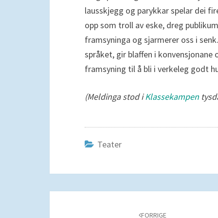
lausskjegg og parykkar spelar dei fire
opp som troll av eske, dreg publikum 
framsyninga og sjarmerer oss i senk.
språket, gir blaffen i konvensjonane o
framsyning til å bli i verkeleg godt 
(Meldinga stod i
Klassekampen
tysd
Teater
Navigering
blant
FORRIGE