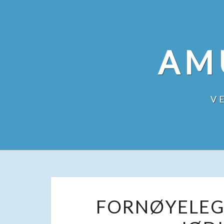
Skip
to
content
AM
V
FORNØYELEG