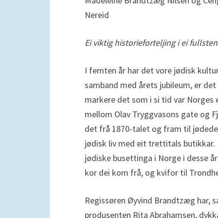
Madeleine Brandtzæg Nilsen og Cen
Nereid
Ei viktig historieforteljing i ei full
I femten år har det vore jødisk kult
samband med årets jubileum, er det s
markere det som i si tid var Norges e
mellom Olav Tryggvasons gate og F
det frå 1870-talet og fram til jøde
jødisk liv med eit trettitals butikkar
jødiske busettinga i Norge i desse år
kor dei kom frå, og kvifor til Trond
Regissøren Øyvind Brandtzæg har, 
produsenten Rita Abrahamsen, dykka n