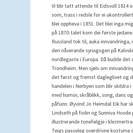
Vi blir tatt attende til Eidsvoll 181
som, trass i redsle for ei ukontroller
blei oppheva i 1851. Det blei inga mi
på 1870-talet kom dei første jødane
Russland tok til, auka innvandringa, o
den nåverande synagogen på Kalvski
nordlegaste i Europa. Då budde det o
Trondheim. Men sjølv om innvandrings
det først og fremst dagleglivet og
handelen i Nerbyen som blir skildra 
med humor, skråblikk, song, dans og
påfunn. Øyvind Jo Heimdal Eik har s
Lindseth på fiolin og Sunniva Hovde 
illustrerande tonefølgje i klezmertr
Teigs passeleg overdrivne kostyme