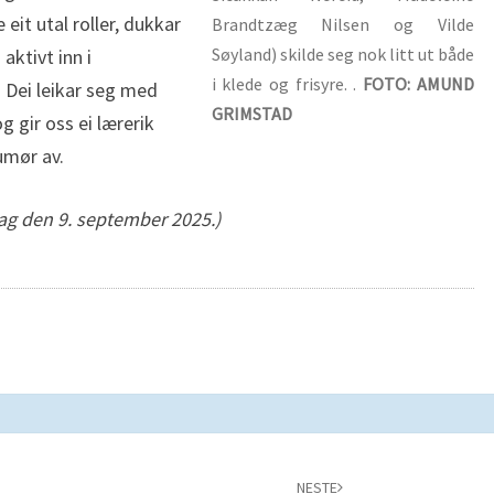
 eit utal roller, dukkar
Brandtzæg Nilsen og Vilde
Søyland) skilde seg nok litt ut både
aktivt inn i
i klede og frisyre. .
FOTO: AMUND
 Dei leikar seg med
GRIMSTAD
g gir oss ei lærerik
humør av.
ag den 9. september 2025.)
NESTE