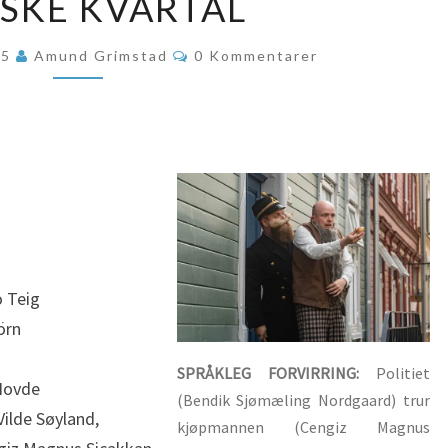
SKE KVARTAL
EINASTE
Kommentarer
JØDISKE
25
Amund Grimstad
0 Kommentarer
KVARTAL
 Teig
örn
SPRÅKLEG FORVIRRING:
Politiet
 Hovde
(Bendik Sjømæling Nordgaard) trur
ilde Søyland,
kjøpmannen (Cengiz Magnus