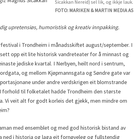
giz Magnus Sicakkan
Sicakkan Nereid) sel lik, og ikkje lauk.
FOTO: MARIKEN & MARTIN MEDIA AS
stendig upretensiøs, humoristisk og kreativ innpakking.
urfestival i Trondheim i månadsskiftet august/september. I
ett opp eit lite historisk vandreteater for å minnast og
inaste jødiske kvartal. I Nerbyen, heilt nord i sentrum,
jordgata, og mellom Kjøpmannsgata og Søndre gate var
deportasjonane under andre verdskrigen eit blomstrande
. I forhold til folketalet hadde Trondheim den største
a. Vi veit alt for godt korleis det gjekk, men mindre om
heim?
saman med ensemblet og med god historisk bistand av
ed i historia og laga eit fornøyeleg og fullstendig