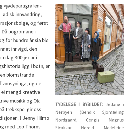
4 og «jødeparagrafen»
t jødisk innvandring,
grasjonsbølge, og først
. Då pogromane i
g for hundre år sia blei
nnet innvigd, den
m lag 300 jødar i
historia ligg i botn, er
 den blomstrande
i framsyninga, og det
 ei mengd kreative
krive musikk og Ola
TYDELEGE I BYBILDET:
Jødane i
på trekkspel gir oss
Nerbyen (Bendik Sjømæling
adisjonen. I Jenny Hilmo
Nordgaard, Cengiz Magnus
 og med Leo Thörns
Sicakkan Nereid, Madeleine