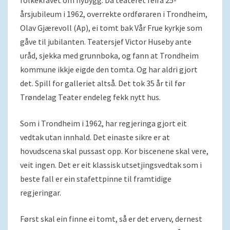
folkekravet om nybygg. Då teateret feira 25-
årsjubileum i 1962, overrekte ordføraren i Trondheim,
Olav Gjærevoll (Ap), ei tomt bak Vår Frue kyrkje som
gåve til jubilanten. Teatersjef Victor Huseby ante
uråd, sjekka med grunnboka, og fann at Trondheim
kommune ikkje eigde den tomta. Og har aldri gjort
det. Spill for galleriet altså. Det tok 35 år til før
Trøndelag Teater endeleg fekk nytt hus.
Som i Trondheim i 1962, har regjeringa gjort eit
vedtak utan innhald. Det einaste sikre er at
hovudscena skal pussast opp. Kor biscenene skal vere,
veit ingen. Det er eit klassisk utsetjingsvedtak som i
beste fall er ein stafettpinne til framtidige
regjeringar.
Først skal ein finne ei tomt, så er det erverv, dernest