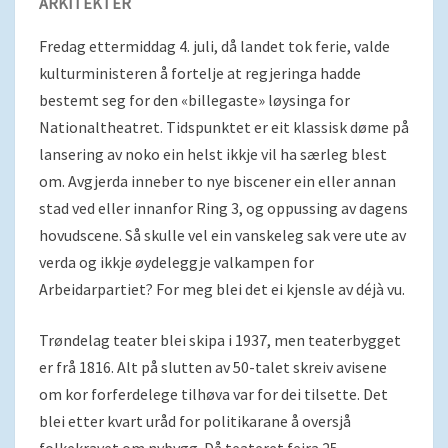
ARKITEKTER
Fredag ettermiddag 4. juli, då landet tok ferie, valde
kulturministeren å fortelje at regjeringa hadde
bestemt seg for den «billegaste» løysinga for
Nationaltheatret. Tidspunktet er eit klassisk døme på
lansering av noko ein helst ikkje vil ha særleg blest
om. Avgjerda inneber to nye biscener ein eller annan
stad ved eller innanfor Ring 3, og oppussing av dagens
hovudscene. Så skulle vel ein vanskeleg sak vere ute av
verda og ikkje øydeleggje valkampen for
Arbeidarpartiet? For meg blei det ei kjensle av déjà vu.
Trøndelag teater blei skipa i 1937, men teaterbygget
er frå 1816. Alt på slutten av 50-talet skreiv avisene
om kor forferdelege tilhøva var for dei tilsette. Det
blei etter kvart uråd for politikarane å oversjå