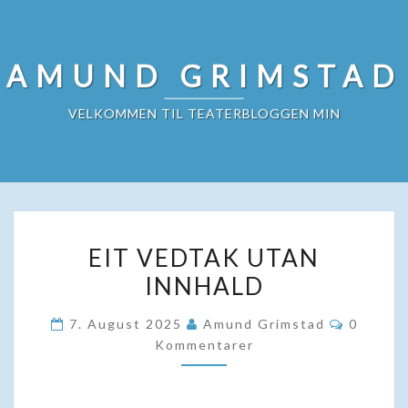
Skip
to
content
AMUND GRIMSTAD
VELKOMMEN TIL TEATERBLOGGEN MIN
EIT
EIT VEDTAK UTAN
VEDTAK
INNHALD
UTAN
INNHALD
Komment
7. August 2025
Amund Grimstad
0
Kommentarer