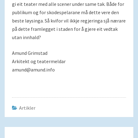
gi eit teater med alle scener under same tak. Både for
publikum og for skodespelarane må dette vere den
beste løysinga. Så kvifor vil ikkje regjeringa sjå nærare
på dette framlegget i staden for å gjere eit vedtak
utan innhald?
Amund Grimstad
Arkitekt og teatermeldar
amund@amund.info
Artikler
Navigering