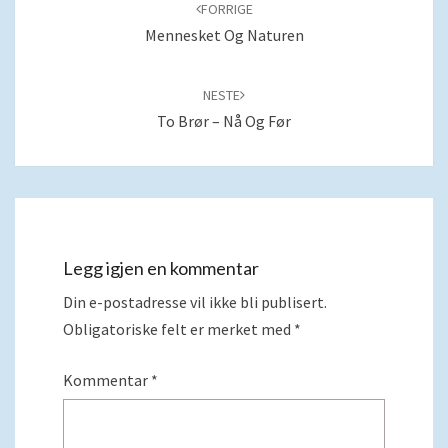
blant
FORRIGE
innlegg
Mennesket Og Naturen
NESTE
To Brør – Nå Og Før
Legg igjen en kommentar
Din e-postadresse vil ikke bli publisert.
Obligatoriske felt er merket med
*
Kommentar
*