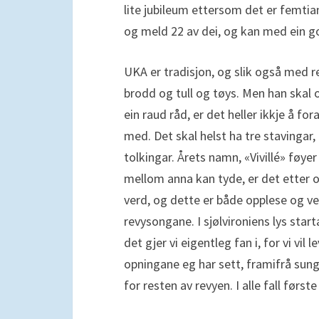
lite jubileum ettersom det er femtia
og meld 22 av dei, og kan med ein gon
UKA er tradisjon, og slik også med r
brodd og tull og tøys. Men han skal o
ein raud råd, er det heller ikkje å fo
med. Det skal helst ha tre stavingar, o
tolkingar. Årets namn, «Vivillé» føye
mellom anna kan tyde, er det etter op
verd, og dette er både opplese og v
revysongane. I sjølvironiens lys star
det gjer vi eigentleg fan i, for vi vil
opningane eg har sett, framifrå sun
for resten av revyen. I alle fall første