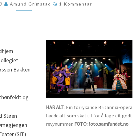
Kommentarer
19
Amund Grimstad
1 Kommentar
ndhjem
ollegiet
arssen Bakken
Schønfeldt og
HAR ALT
: Ein forrykande Britannia-opera
id Støen
hadde alt som skal til for å lage eit godt
revynummer.
FOTO: foto.samfundet.no
tymegjengen
eater (SIT)