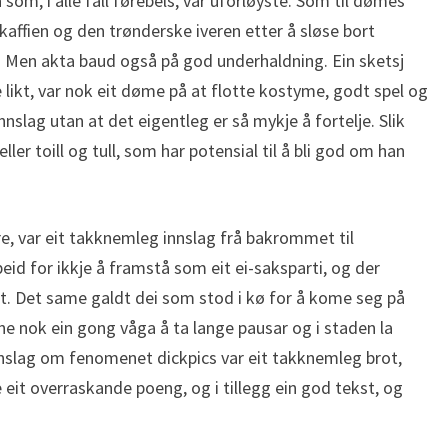
m, i alle fall førebels, var uforløyste. Som til dømes
l kaffien og den trønderske iveren etter å sløse bort
 Men akta baud også på god underhaldning. Ein sketsj
 likt, var nok eit døme på at flotte kostyme, godt spel og
nnslag utan at det eigentleg er så mykje å fortelje. Slik
ller toill og tull, som har potensial til å bli god om han
re, var eit takknemleg innslag frå bakrommet til
id for ikkje å framstå som eit ei-saksparti, og der
. Det same galdt dei som stod i kø for å kome seg på
e nok ein gong våga å ta lange pausar og i staden la
 innslag om fenomenet dickpics var eit takknemleg brot,
e eit overraskande poeng, og i tillegg ein god tekst, og