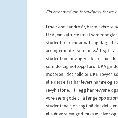
Ein revy med ein formidabel første a
I meir enn hundre år, berre avbrote 
UKA, ein kulturfestival som manglar s
studentar arbeidar natt og dag, (delvi
arrangementet som nokså trygt kan se
studentane arrangert dette i hus dei 
som dei eig nettopp fordi UKA gir d
motoren i det heile er UKE-revyen so
alle desse åra har levert numre og 
revyhistorie. I tillegg har revyane 
vore særs gode til å fange opp strø
studentane sjølvsagt på det dei kjen
alle år vore ein god miks av alvor og s