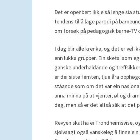
Det er openbert ikkje så lenge sia st
tendens til å lage parodi på barneun
om forsøk på pedagogisk barne-TV o
I dag blir alle krenka, og det er vel 
enn lukka grupper. Ein sketsj som e
ganske underhaldande og treffsikker
er dei siste femten, tjue åra opphøgd 
ståande som om det var ein nasjonals
anna minna på at «jenter, øl og dram
dag, men så er det altså slik at det p
Revyen skal ha ei Trondheimsvise, og
sjølvsagt også vanskeleg å finne ein n