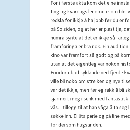
For i første akta kom det eine innsl
ting og kvardagsfenomen som blei vr
redsla for ikkje å ha jobb før du er 
på Solsiden, og at her er plast (ja, det 
numra synte at det er ikkje så farle
framføringa er bra nok. Ein audition
kino var framført så godt og på korn
utan at det eigentleg var nokon histo
Foodora-bod syklande ned fjerde kv
ville bli noko om streiken og nye tilse
var det ikkje, men før eg rakk å bli 
sjarmert meg i senk med fantastisk g
vås. I tillegg til at han våga å ta s
søkke inn. Ei lita perle og på line 
for dei som hugsar den.