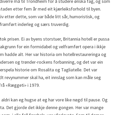
 diverre må til Trondheim for å studere ønska fag, og som
sstaden etter fem år med eit kjærleiksforhold til byen.
 liv etter dette, som var både litt sår, humoristisk, og
framført inderleg og særs truverdig.
tok prisen. Ei av byens storstuer, Britannia hotell er pussa
bakgrunn for ein formidabel og velframført opera i ikkje
om hadde alt. Her var historia om hotellrestaureringa og
dersen og trønder-rockens forbanning, og det var ein
rspela historie om Rosalita og Tagliatelle. Det var
odt revynummer skal ha, eit innslag som kan måle seg
rå «Ræggeti» i 1979.
 aldri kan eg hugse at eg har vore like nøgd til pause. Og
kta. Det gjorde det ikkje denne gongen. Her var mange