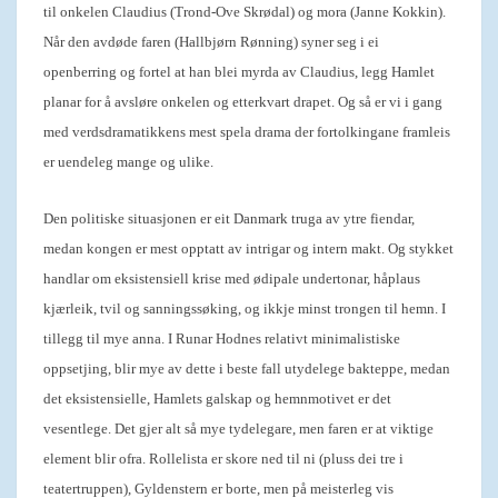
til onkelen Claudius (Trond-Ove Skrødal) og mora (Janne Kokkin).
Når den avdøde faren (Hallbjørn Rønning) syner seg i ei
openberring og fortel at han blei myrda av Claudius, legg Hamlet
planar for å avsløre onkelen og etterkvart drapet. Og så er vi i gang
med verdsdramatikkens mest spela drama der fortolkingane framleis
er uendeleg mange og ulike.
Den politiske situasjonen er eit Danmark truga av ytre fiendar,
medan kongen er mest opptatt av intrigar og intern makt. Og stykket
handlar om eksistensiell krise med ødipale undertonar, håplaus
kjærleik, tvil og sanningssøking, og ikkje minst trongen til hemn. I
tillegg til mye anna. I Runar Hodnes relativt minimalistiske
oppsetjing, blir mye av dette i beste fall utydelege bakteppe, medan
det eksistensielle, Hamlets galskap og hemnmotivet er det
vesentlege. Det gjer alt så mye tydelegare, men faren er at viktige
element blir ofra. Rollelista er skore ned til ni (pluss dei tre i
teatertruppen), Gyldenstern er borte, men på meisterleg vis