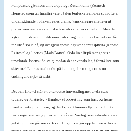
kompensert gjennom ein velopplagt Rosenkrantz (Kenneth
Homstad) som tar framifrå vare på den burleske humoren som ofte er
underliggjande i Shakespeares drama. Vanskelegare å fatte er at
gravescena med den ikoniske hovudskallen er skore bort. Men det
største problemet i ei slik minimalisering er at ein del av rollene får
for lite å spele på, og det gjeld spesielt syskenparet Ophelia (Renate
Reinsve) og Laertes (Mads Bones). Ophelia blir på mange vis ei
umælande Ibsensk Solveig, medan det er vanskeleg å forstå kva som
skjer med Laertes med tanke på hemn og forsoning ettersom
endringane skjer så raskt.
Det som likevel står att etter desse innvendingane, er ein særs
tydeleg og forståeleg «Hamlet» ei oppsetjing som først og fremst
handlar nettopp om han, og der Espen Klouman Høiner får bruke
heile registeret sitt, og nesten vel så det. Særleg overtydande er den
galskapen han går inn i etter at det gradvis går opp for han at faren er
myrda, ein galskap som tilsynelatande er rasjonell og planlagt, men