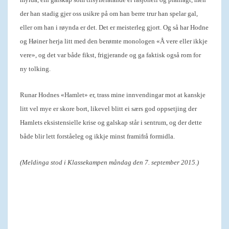
der han stadig gjer oss usikre på om han berre trur han spelar gal,
eller om han i røynda er det. Det er meisterleg gjort. Og så har Hodne
og Høiner herja litt med den berømte monologen «Å vere eller ikkje
vere», og det var både fikst, frigjerande og ga faktisk også rom for
ny tolking.
Runar Hodnes «Hamlet» er, trass mine innvendingar mot at kanskje
litt vel mye er skore bort, likevel blitt ei særs god oppsetjing der
Hamlets eksistensielle krise og galskap står i sentrum, og der dette
både blir lett forståeleg og ikkje minst framifrå formidla.
(Meldinga stod i Klassekampen måndag den 7. september 2015.)