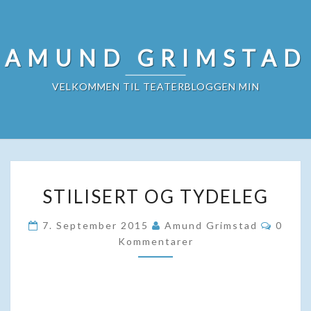
Skip
to
content
AMUND GRIMSTAD
VELKOMMEN TIL TEATERBLOGGEN MIN
STILISERT
STILISERT OG TYDELEG
OG
TYDELEG
Komme
7. September 2015
Amund Grimstad
0
Kommentarer