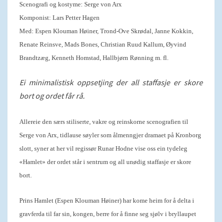
Scenografi og kostyme: Serge von Arx
Komponist: Lars Petter Hagen
Med: Espen Klouman Høiner, Trond-Ove Skrødal, Janne Kokkin,
Renate Reinsve, Mads Bones, Christian Ruud Kallum, Øyvind
Brandtzæg, Kenneth Homstad, Hallbjørn Rønning m. fl.
Ei minimalistisk oppsetjing der all staffasje er skore
bort og ordet får rå.
Allereie den særs stiliserte, vakre og reinskorne scenografien til
Serge von Arx, tidlause søyler som ålmenngjer dramaet på Kronborg
slott, syner at her vil regissør Runar Hodne vise oss ein tydeleg
«Hamlet» der ordet står i sentrum og all unødig staffasje er skore
bort.
Prins Hamlet (Espen Klouman Høiner) har kome heim for å delta i
gravferda til far sin, kongen, berre for å finne seg sjølv i bryllaupet