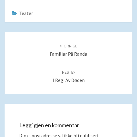
Teater
Navigering
blant
FORRIGE
innlegg
Familiar På Randa
NESTE
I Regi Av Døden
Legg igjen en kommentar
Din e-postadresse vil ikke bli publisert.