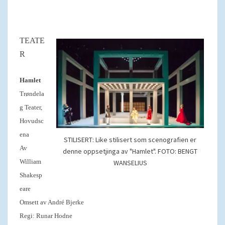
TEATE
R
Hamlet
Trøndela
g Teater,
Hovudsc
ena
STILISERT: Like stilisert som scenografien er
Av
denne oppsetjinga av "Hamlet". FOTO: BENGT
William
WANSELIUS
Shakesp
eare
Omsett av André Bjerke
Regi: Runar Hodne