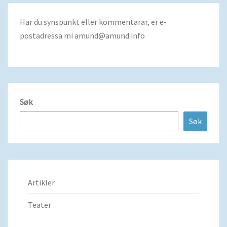
Har du synspunkt eller kommentarar, er e-
postadressa mi
amund@amund.info
Søk
Søk
Artikler
Teater