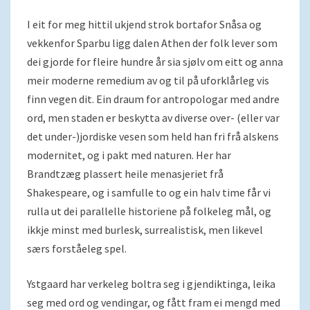
I eit for meg hittil ukjend strok bortafor Snåsa og
vekkenfor Sparbu ligg dalen Athen der folk lever som
dei gjorde for fleire hundre år sia sjølv om eitt og anna
meir moderne remedium av og til på uforklårleg vis
finn vegen dit. Ein draum for antropologar med andre
ord, men staden er beskytta av diverse over- (eller var
det under-)jordiske vesen som held han fri frå alskens
modernitet, og i pakt med naturen. Her har
Brandtzæg plassert heile menasjeriet frå
Shakespeare, og i samfulle to og ein halv time får vi
rulla ut dei parallelle historiene på folkeleg mål, og
ikkje minst med burlesk, surrealistisk, men likevel
særs forståeleg spel.
Ystgaard har verkeleg boltra seg i gjendiktinga, leika
seg med ord og vendingar, og fått fram ei mengd med