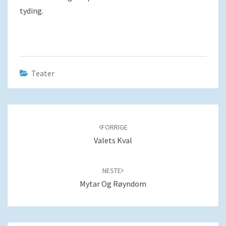
tyding.
Teater
Navigering
blant
FORRIGE
innlegg
Valets Kval
NESTE
Mytar Og Røyndom