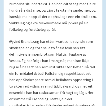
humoristisk undertekst. Han har kvitta seg med fleire
hundreårs distanse, og gjort teksten levande, nær, og
kanskje meir opp til det opphavlege enn ein skulle tru.
Skikkeleg og ekte folkekomedie må jo vere på eit
folkeleg og forståeleg språk.
Øyvind Brandtzæg har etter kvart solid røynsle som
skodespelar, og for snaue to år sia fekk han sitt
definitive gjennombrot som Mattis i Fuglane av
Vesaas. Eg har følgt han i mange år, men kan ikkje
hugse å ha sett han som instruktør før. Det er i så fall
ein formidabel debut! Fullstendig respektlaust set
han opp Shakespeare som ei heilaftans oppsetting i
to akter i eit villnis av ein uflidd bakgard, og med eit
ensemble han har raska saman frå høgt og lågt. Her
er somme frå Trøndelag Teater, ein del
musikalartistar, nokre frå skodespelarutdanninga på