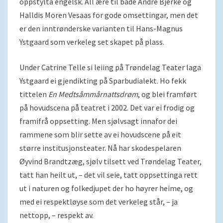
oppstylta engelsk. All ære til både André Bjerke og
Halldis Moren Vesaas for gode omsettingar, men det
er den inntrønderske varianten til Hans-Magnus
Ystgaard som verkeleg set skapet på plass.
Under Catrine Telle si leiing på Trøndelag Teater laga
Ystgaard ei gjendikting på Sparbudialekt. Ho fekk
tittelen
En Medtsåmmårnattsdrøm
, og blei framført
på hovudscena på teatret i 2002. Det var ei frodig og
framifrå oppsetting. Men sjølvsagt innafor dei
rammene som blir sette av ei hovudscene på eit
større institusjonsteater. Nå har skodespelaren
Øyvind Brandtzæg, sjølv tilsett ved Trøndelag Teater,
tatt han heilt ut, – det vil seie, tatt oppsettinga rett
ut i naturen og folkedjupet der ho høyrer heime, og
med ei respektløyse som det verkeleg står, – ja
nettopp, – respekt av.