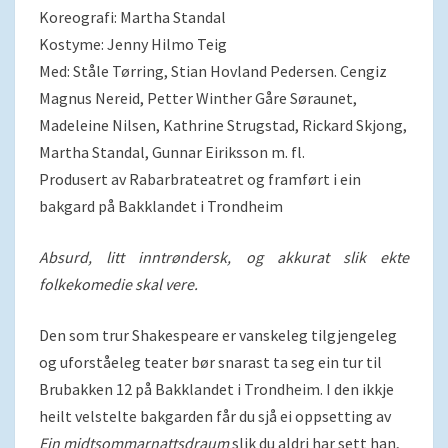
Koreografi: Martha Standal
Kostyme: Jenny Hilmo Teig
Med: Ståle Tørring, Stian Hovland Pedersen. Cengiz
Magnus Nereid, Petter Winther Gåre Søraunet,
Madeleine Nilsen, Kathrine Strugstad, Rickard Skjong,
Martha Standal, Gunnar Eiriksson m. fl.
Produsert av Rabarbrateatret og framført i ein
bakgard på Bakklandet i Trondheim
Absurd, litt inntrøndersk, og akkurat slik ekte
folkekomedie skal vere.
Den som trur Shakespeare er vanskeleg tilgjengeleg
og uforståeleg teater bør snarast ta seg ein tur til
Brubakken 12 på Bakklandet i Trondheim. I den ikkje
heilt velstelte bakgarden får du sjå ei oppsetting av
Ein midtsommarnattsdraum
slik du aldri har sett han,