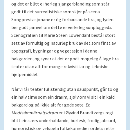
og det er blitt ei herleg sjangerblanding som står
godt til det surrealistiske som skjer på scena.
Songprestasjonane er òg forbausande bra, og lyden
ber godt jamvel om dette er verkeleg «unplugged».
Scenografien til Marie Steen Löwendahl består stort
sett av fornuftig og naturleg bruk av det som finst av
topografi, bygningar og vegetasjon i denne
bakgarden, og syner at det er godt mogeleg å lage bra
teater utan alt for mange rekvisittar og tekniske
hjelpemiddel.
Når vi får teater fullstendig utan daudpunkt, går to og
ein halv time som ein draum, sjølv om vi sit i ein kald
bakgard og på ikkje alt for gode sete.
En
Medtsåmmårnattsdrøm
er i Øyvind Brandtzægs regi
blitt ein særs underhaldande, burlesk, frodig, absurd,
humoristisk og velspela folkekomedie i ordets rette