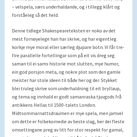
– velspela, særs underhaldande, og i tillegg klårt og
forståeleg så det held.
Denne tidlege Shakespeareteksten er noko av det
mest fornøyelege han har skrive, og har eigentleg
korkje mye moral eller særleg djupare botn. Vi får tre-
fire parallelle fortellingar som på eit vis dreg seg
saman til ei sams historie mot slutten, mye humor,
ein god porsjon meta, og nokre plot som den gamle
meister har stole ideen til både her og der. Stykket
blei truleg skrive som underhaldning til eit bryllaup,
og tema og innhald er godt samanraska tjuvgods frå
antikkens Hellas til 1500-talets London.
Midtsommarnattsdraumen er mye spela, men jamvel
om dette er folkekomedie av beste slag, ber dei fleste
omsettingane preg av litt for stor respekt for gamal,