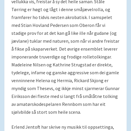
vellukka vis, freistar å sy det heile saman. Ståle
Tørring er høgt og lågt i denne småjævelrolla, og
framfører ho tidvis nesten akrobatisk. I samspelet
med Stian Hovland Pedersen som Oberon får vi
stadige prov for at det kan gå like ille når gudane (og
jævlane) tuklar med naturen, som når vi andre freistar
å fikse på skaparverket. Det øvrige ensemblet leverer
imponerande truverdige og frodige rolletolkingar.
Madeleine Nilsen og Kathrine Strugstad er direkte,
tydelege, infame og ganske aggressive som dei gamle
venninnene Helena og Hermia, Rickard Skjong er
myndig som Thesevs, og ikkje minst sjarmerar Gunnar
Eiriksson dei fleste med si langt frå smålåtne tolking
av amatørskodespelaren Rennbom som har eit
sjølvbilde så stort som heile scena.
Erlend Jentoft har skrive ny musikk til oppsettinga,