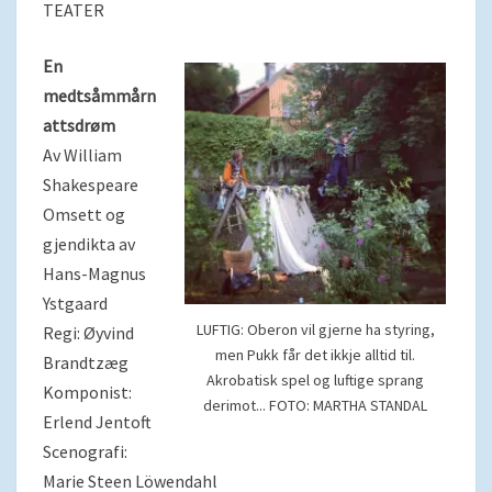
TEATER
En
medtsåmmårn
attsdrøm
Av William
Shakespeare
Omsett og
gjendikta av
Hans-Magnus
Ystgaard
LUFTIG: Oberon vil gjerne ha styring,
Regi: Øyvind
men Pukk får det ikkje alltid til.
Brandtzæg
Akrobatisk spel og luftige sprang
Komponist:
derimot... FOTO: MARTHA STANDAL
Erlend Jentoft
Scenografi:
Marie Steen Löwendahl