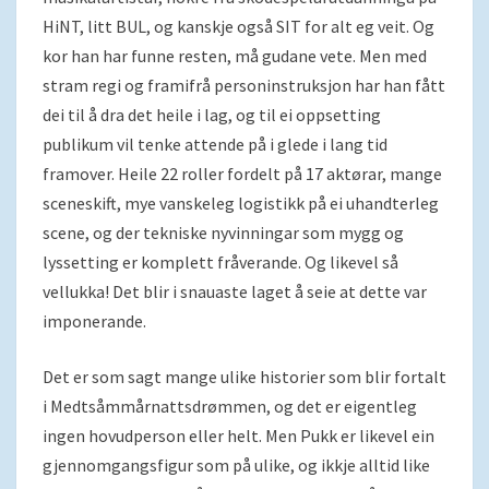
HiNT, litt BUL, og kanskje også SIT for alt eg veit. Og
kor han har funne resten, må gudane vete. Men med
stram regi og framifrå personinstruksjon har han fått
dei til å dra det heile i lag, og til ei oppsetting
publikum vil tenke attende på i glede i lang tid
framover. Heile 22 roller fordelt på 17 aktørar, mange
sceneskift, mye vanskeleg logistikk på ei uhandterleg
scene, og der tekniske nyvinningar som mygg og
lyssetting er komplett fråverande. Og likevel så
vellukka! Det blir i snauaste laget å seie at dette var
imponerande.
Det er som sagt mange ulike historier som blir fortalt
i Medtsåmmårnattsdrømmen, og det er eigentleg
ingen hovudperson eller helt. Men Pukk er likevel ein
gjennomgangsfigur som på ulike, og ikkje alltid like