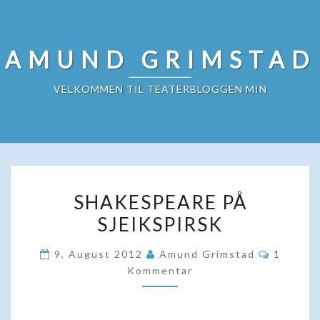
Skip
to
content
AMUND GRIMSTAD
VELKOMMEN TIL TEATERBLOGGEN MIN
SHAKESPEARE
SHAKESPEARE PÅ
PÅ
SJEIKSPIRSK
SJEIKSPIRSK
Komment
9. August 2012
Amund Grimstad
1
Kommentar