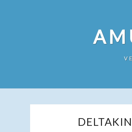
Skip
to
content
AM
V
DELTAKIN