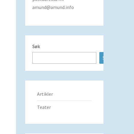
amund@amund.info
Søk
Søk
Artikler
Teater