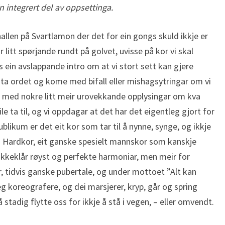
n integrert del av oppsettinga.
allen på Svartlamon der det for ein gongs skuld ikkje er
lar litt spørjande rundt på golvet, uvisse på kor vi skal
s ein avslappande intro om at vi stort sett kan gjere
ne ta ordet og kome med bifall eller mishagsytringar om vi
så med nokre litt meir urovekkande opplysingar om kva
le ta til, og vi oppdagar at det har det eigentleg gjort for
likum er det eit kor som tar til å nynne, synge, og ikkje
n Hardkor, eit ganske spesielt mannskor som kanskje
lokkeklår røyst og perfekte harmoniar, men meir for
, tidvis ganske pubertale, og under mottoet ”Alt kan
eg koreografere, og dei marsjerer, kryp, går og spring
stadig flytte oss for ikkje å stå i vegen, – eller omvendt.