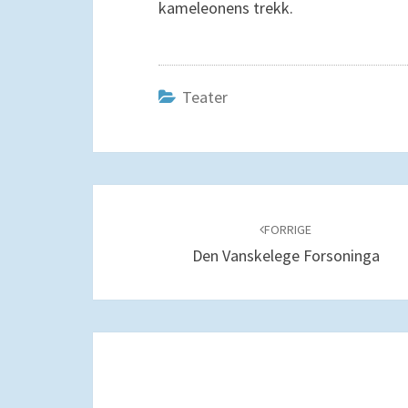
kameleonens trekk.
Teater
Navigering
blant
FORRIGE
Den Vanskelege Forsoninga
innlegg