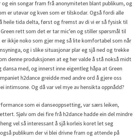
ar og ein songar fram frå anonymiteten blant publikum, og
 som er utøvar og kven som er tilskodar. Også fordi alle
heile tida delta, først og fremst av di vi er så fysisk til
Green rett som det er tar mic’en og stiller spørsmål til
t er ikkje noko som gjer meg så lite komfortabel som når
msyninga, og i slike situasjonar plar eg sjå ned og trekke
om denne produksjonen at eg her valde å stå nokså midt
g dansa med, og innerst inne eigentleg håpa at Green
mpaniet h2dance greidde med andre ord å gjere oss
r ei intimsone. Og då var vel mye av hensikta oppnådd?
rformance som ei danseoppsetting, var særs leiken,
ttert. Sjølv om dei fire frå h2dance hadde ein del mindre
g vel så interessant å sjå korleis koret let seg
 også publikum der vi blei drivne fram og attende på