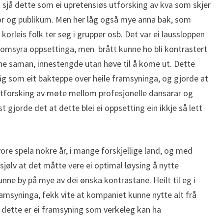
 sjå dette som ei upretensiøs utforsking av kva som skjer
kor og publikum. Men her låg også mye anna bak, som
orleis folk ter seg i grupper osb. Det var ei laussloppen
omsyra oppsettinga, men brått kunne ho bli kontrastert
ivne saman, innestengde utan høve til å kome ut. Dette
åg som eit bakteppe over heile framsyninga, og gjorde at
g utforsking av møte mellom profesjonelle dansarar og
 gjorde det at dette blei ei oppsetting ein ikkje så lett
re spela nokre år, i mange forskjellige land, og med
sjølv at det måtte vere ei optimal løysing å nytte
ne by på mye av dei ønska kontrastane. Heilt til eg i
amsyninga, fekk vite at kompaniet kunne nytte alt frå
at dette er ei framsyning som verkeleg kan ha