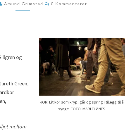
Kommentarer
Amund Grimstad
0 Kommentarer
NIVÅ
illgren og
Gareth Green,
Hardkor
en,
KOR: Eit kor som kryp, går og spring i tillegg til å
synge. FOTO: MARI FLØNES
kiljet mellom