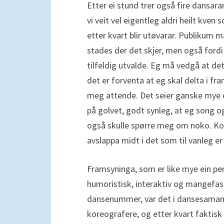
Etter ei stund trer også fire dansar
vi veit vel eigentleg aldri heilt kven
etter kvart blir utøvarar. Publikum må 
stades der det skjer, men også fordi 
tilfeldig utvalde. Eg må vedgå at de
det er forventa at eg skal delta i fra
meg attende. Det seier ganske mye 
på golvet, godt synleg, at eg song o
også skulle spørre meg om noko. Ko
avslappa midt i det som til vanleg e
Framsyninga, som er like mye ein pe
humoristisk, interaktiv og mangefase
dansenummer, var det i dansesamanhen
koreografere, og etter kvart faktisk