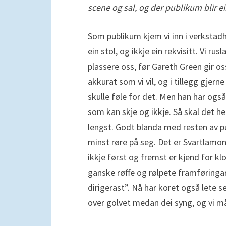
scene og sal, og der publikum blir ei
Som publikum kjem vi inn i verkstadh
ein stol, og ikkje ein rekvisitt. Vi rus
plassere oss, før Gareth Green gir os
akkurat som vi vil, og i tillegg gjer
skulle føle for det. Men han har og
som kan skje og ikkje. Så skal det hei
lengst. Godt blanda med resten av pub
minst røre på seg. Det er Svartlamo
ikkje først og fremst er kjend for k
ganske røffe og rølpete framføringar
dirigerast”. Nå har koret også lete s
over golvet medan dei syng, og vi må 