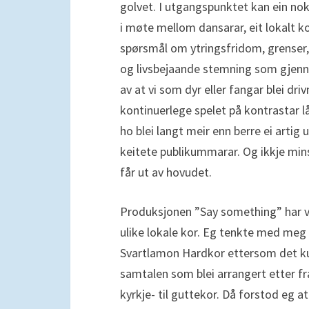
golvet. I utgangspunktet kan ein nok
i møte mellom dansarar, eit lokalt 
spørsmål om ytringsfridom, grenser, k
og livsbejaande stemning som gjenn
av at vi som dyr eller fangar blei dr
kontinuerlege spelet på kontrastar l
ho blei langt meir enn berre ei arti
keitete publikummarar. Og ikkje minst
får ut av hovudet.
Produksjonen ”Say something” har vo
ulike lokale kor. Eg tenkte med meg 
Svartlamon Hardkor ettersom det kun
samtalen som blei arrangert etter fr
kyrkje- til guttekor. Då forstod eg 