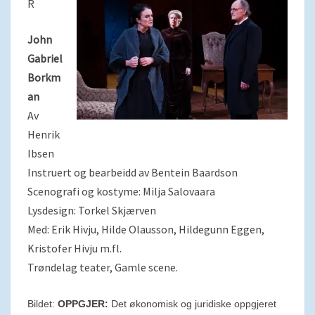
R
John
Gabriel
Borkm
an
Av
Henrik
Ibsen
Instruert og bearbeidd av Bentein Baardson
Scenografi og kostyme: Milja Salovaara
Lysdesign: Torkel Skjærven
Med: Erik Hivju, Hilde Olausson, Hildegunn Eggen,
Kristofer Hivju m.fl.
Trøndelag teater, Gamle scene.
Bildet:
OPPGJER:
Det økonomisk og juridiske oppgjeret