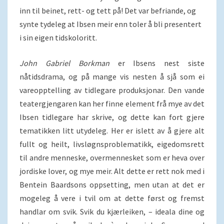
inn til beinet, rett- og tett på! Det var befriande, og
synte tydeleg at Ibsen meir enn toler å bli presentert
i sin eigen tidskoloritt.
John Gabriel Borkman
er Ibsens nest siste
nåtidsdrama, og på mange vis nesten å sjå som ei
vareopptelling av tidlegare produksjonar. Den vande
teatergjengaren kan her finne element frå mye av det
Ibsen tidlegare har skrive, og dette kan fort gjere
tematikken litt utydeleg. Her er islett av å gjere alt
fullt og heilt, livsløgnsproblematikk, eigedomsrett
til andre menneske, overmennesket som er heva over
jordiske lover, og mye meir. Alt dette er rett nok med i
Bentein Baardsons oppsetting, men utan at det er
mogeleg å vere i tvil om at dette først og fremst
handlar om svik. Svik du kjærleiken, – ideala dine og