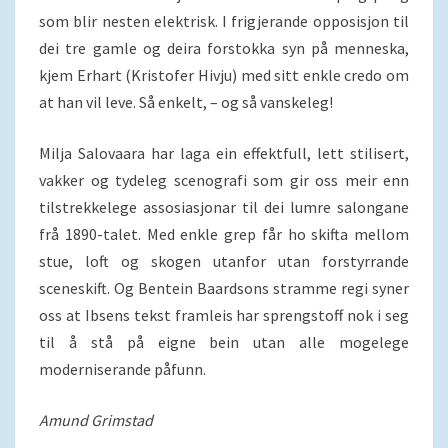
som blir nesten elektrisk. I frigjerande opposisjon til
dei tre gamle og deira forstokka syn på menneska,
kjem Erhart (Kristofer Hivju) med sitt enkle credo om
at han vil leve. Så enkelt, – og så vanskeleg!
Milja Salovaara har laga ein effektfull, lett stilisert,
vakker og tydeleg scenografi som gir oss meir enn
tilstrekkelege assosiasjonar til dei lumre salongane
frå 1890-talet. Med enkle grep får ho skifta mellom
stue, loft og skogen utanfor utan forstyrrande
sceneskift. Og Bentein Baardsons stramme regi syner
oss at Ibsens tekst framleis har sprengstoff nok i seg
til å stå på eigne bein utan alle mogelege
moderniserande påfunn.
Amund Grimstad