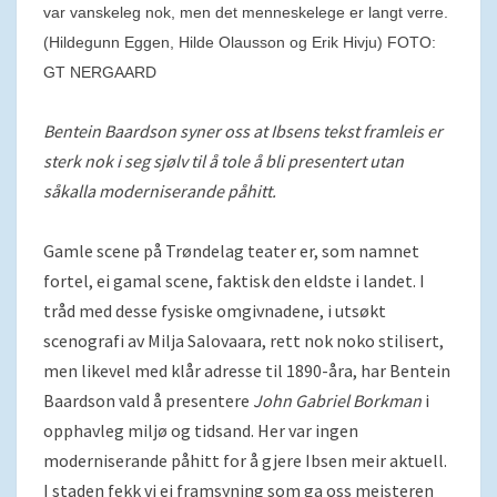
var vanskeleg nok, men det menneskelege er langt verre.
(Hildegunn Eggen, Hilde Olausson og Erik Hivju) FOTO:
GT NERGAARD
Bentein Baardson syner oss at Ibsens tekst framleis er
sterk nok i seg sjølv til å tole å bli presentert utan
såkalla moderniserande påhitt.
Gamle scene på Trøndelag teater er, som namnet
fortel, ei gamal scene, faktisk den eldste i landet. I
tråd med desse fysiske omgivnadene, i utsøkt
scenografi av Milja Salovaara, rett nok noko stilisert,
men likevel med klår adresse til 1890-åra, har Bentein
Baardson vald å presentere
John Gabriel Borkman
i
opphavleg miljø og tidsand. Her var ingen
moderniserande påhitt for å gjere Ibsen meir aktuell.
I staden fekk vi ei framsyning som ga oss meisteren