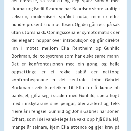
dei næraste, så svik du òg deg sjølv. Saman med
dramaturg Bodil Kvamme har Baardson skore kraftig i
teksten, modernisert språket noko, men er elles
hundre prosent tru mot Ibsen. Og dei går rett på sak
utan utomsnakk. Opningsscena er symptomatisk der
dei elegant hoppar over introduksjon og går direkte
inn i møtet mellom Ella Rentheim og Gunhild
Borkman, dei to systrene som har elska same mann.
Det er konfrontasjonen med ein gong, og heile
oppsettinga er ei rekke tablå der nettopp
konfrontasjonane er det sentrale. John Gabriel
Borkman sveik kjærleiken til Ella for å kunne bli
banksjef, gifta seg i staden med Gunhild, spela høgt
med innskytarane sine pengar, blei avslørd og fekk
fleire år i fengsel. Gunhild og John Gabriel har sonen
Erhart, som i dei vanskelege åra vaks opp hjå Ella. Nå,
mange år seinare, kjem Ella attende og gjer krav på