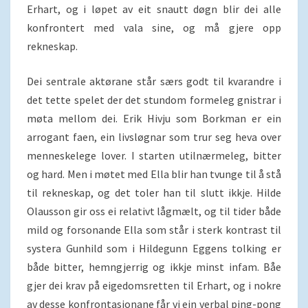
Erhart, og i løpet av eit snautt døgn blir dei alle
konfrontert med vala sine, og må gjere opp
rekneskap.
Dei sentrale aktørane står særs godt til kvarandre i
det tette spelet der det stundom formeleg gnistrar i
møta mellom dei. Erik Hivju som Borkman er ein
arrogant faen, ein livsløgnar som trur seg heva over
menneskelege lover. I starten utilnærmeleg, bitter
og hard. Men i møtet med Ella blir han tvunge til å stå
til rekneskap, og det toler han til slutt ikkje. Hilde
Olausson gir oss ei relativt lågmælt, og til tider både
mild og forsonande Ella som står i sterk kontrast til
systera Gunhild som i Hildegunn Eggens tolking er
både bitter, hemngjerrig og ikkje minst infam. Båe
gjer dei krav på eigedomsretten til Erhart, og i nokre
av desse konfrontasjonane får vi ein verbal ping-pong