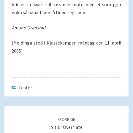
blir etter kvart eit rørande møte med ei som gjer
noko så banalt som å finne seg sjølv.
Amund Grimstad
(Meldinga stod i Klassekampen måndag den 11. april
2005)
Teater
Navigering
blant
FORRIGE
innlegg
Alt Er Overflate