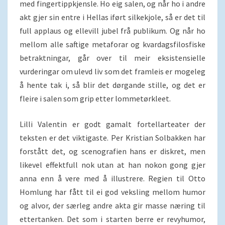
med fingertippkjensle. Ho eig salen, og når ho i andre
akt gjer sin entre i Hellas iført silkekjole, så er det til
full applaus og ellevill jubel frå publikum. Og når ho
mellom alle saftige metaforar og kvardagsfilosfiske
betraktningar, går over til meir eksistensielle
vurderingar om ulevd liv som det framleis er mogeleg
å hente tak i, så blir det dørgande stille, og det er
fleire i salen som grip etter lommetørkleet.
Lilli Valentin er godt gamalt fortellarteater der
teksten er det viktigaste. Per Kristian Solbakken har
forstått det, og scenografien hans er diskret, men
likevel effektfull nok utan at han nokon gong gjer
anna enn å vere med å illustrere. Regien til Otto
Homlung har fått til ei god veksling mellom humor
og alvor, der særleg andre akta gir masse næring til
ettertanken. Det som i starten berre er revyhumor,