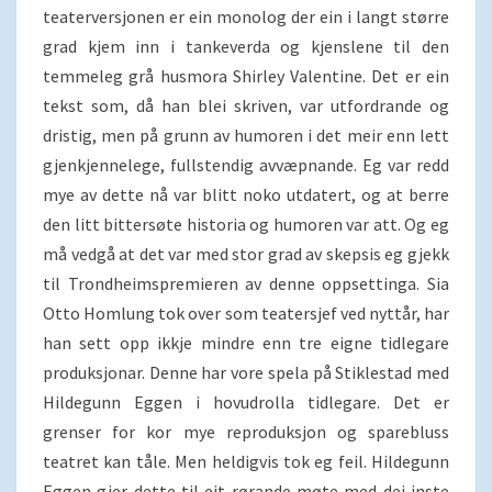
teaterversjonen er ein monolog der ein i langt større
grad kjem inn i tankeverda og kjenslene til den
temmeleg grå husmora Shirley Valentine. Det er ein
tekst som, då han blei skriven, var utfordrande og
dristig, men på grunn av humoren i det meir enn lett
gjenkjennelege, fullstendig avvæpnande. Eg var redd
mye av dette nå var blitt noko utdatert, og at berre
den litt bittersøte historia og humoren var att. Og eg
må vedgå at det var med stor grad av skepsis eg gjekk
til Trondheimspremieren av denne oppsettinga. Sia
Otto Homlung tok over som teatersjef ved nyttår, har
han sett opp ikkje mindre enn tre eigne tidlegare
produksjonar. Denne har vore spela på Stiklestad med
Hildegunn Eggen i hovudrolla tidlegare. Det er
grenser for kor mye reproduksjon og sparebluss
teatret kan tåle. Men heldigvis tok eg feil. Hildegunn
Eggen gjer dette til eit rørande møte med dei inste