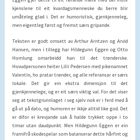
kjenslene til eit kvardagsmenneske du berre blir
umåteleg glad i. Det er humoristisk, gjenkjenneleg,
men eigentleg først og fremst særs gripande.
Teksten er godt omsett av Arthur Arntzen og Arvid
Hansen, men i tillegg har Hildegunn Eggen og Otto
Homlung omarbeidd han til det trønderske.
Hovudpersonen heiter Lilli Pedersen med pikenamnet
Valentin, ho pratar trønder, og alle referansar er særs
lokale. Det gir ein ekstra dimensjon til det
gjenkjennelege, og er eit særs viktig val. For det viser
seg at tekstgrunnlaget i seg sjølv nok er i ferd med å
gå ut på dato, og humoren er ikkje alltid like god. Det
er difor ei krevjande sak å halde trykket oppe i to
timar utan daudpunkt. Men Hildegunn Eggen er ein
framifrå skodespelar som balanserar dette hårfint og