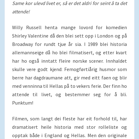
Same kor ulevd livet er, så er det aldri for seint å ta det
attende!
Willy Russell henta mange lovord for komedien
Shirley Valentine då den blei sett opp i London og på
Broadway for rundt tjue år sia. I 1989 blei historia
allemannseige då ho blei filmatisert, og etter kvart
har ho også inntatt fleire norske scener. Innhaldet
skulle vere godt kjend: Femogførtiårig husmor som
berre har dagdraumane att, gir med eitt faen og blir
med venninna til Hellas på to vekers ferie. Der finn ho
attende til livet, og bestemmer seg for å bli.
Punktum!
Filmen, som langt dei fleste har eit forhold til, har
dramatisert heile historia med stor rolleliste og
opptak både i England og Hellas. Men den originale