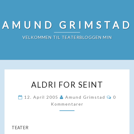
Skip
to
content
AMUND GRIMSTAD
VELKOMMEN TIL TEATERBLOGGEN MIN
ALDRI
ALDRI FOR SEINT
FOR
SEINT
Komment
12. April 2005
Amund Grimstad
0
Kommentarer
TEATER