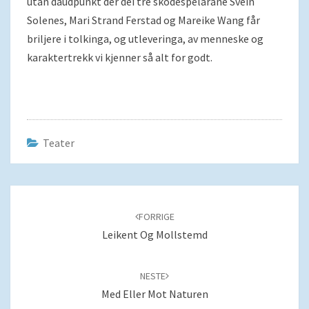
utan daudpunkt der dei tre skodespelarane Svein
Solenes, Mari Strand Ferstad og Mareike Wang får
briljere i tolkinga, og utleveringa, av menneske og
karaktertrekk vi kjenner så alt for godt.
Teater
Navigering
blant
FORRIGE
innlegg
Leikent Og Mollstemd
NESTE
Med Eller Mot Naturen