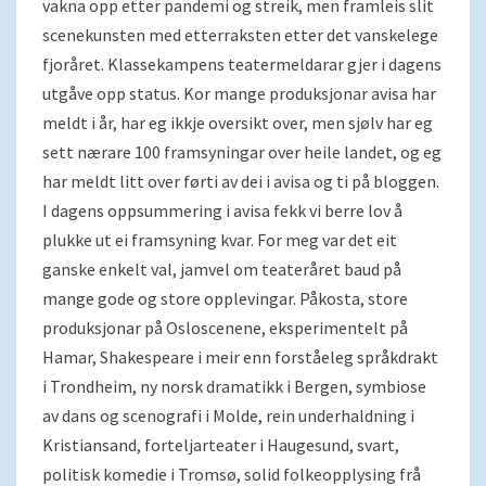
vakna opp etter pandemi og streik, men framleis slit
scenekunsten med etterraksten etter det vanskelege
fjoråret. Klassekampens teatermeldarar gjer i dagens
utgåve opp status. Kor mange produksjonar avisa har
meldt i år, har eg ikkje oversikt over, men sjølv har eg
sett nærare 100 framsyningar over heile landet, og eg
har meldt litt over førti av dei i avisa og ti på bloggen.
I dagens oppsummering i avisa fekk vi berre lov å
plukke ut ei framsyning kvar. For meg var det eit
ganske enkelt val, jamvel om teateråret baud på
mange gode og store opplevingar. Påkosta, store
produksjonar på Osloscenene, eksperimentelt på
Hamar, Shakespeare i meir enn forståeleg språkdrakt
i Trondheim, ny norsk dramatikk i Bergen, symbiose
av dans og scenografi i Molde, rein underhaldning i
Kristiansand, forteljarteater i Haugesund, svart,
politisk komedie i Tromsø, solid folkeopplysing frå