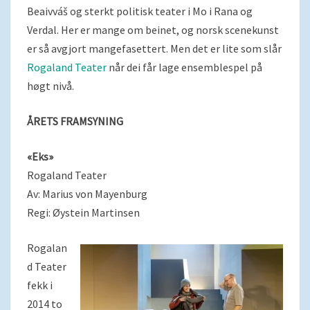
Beaivváš og sterkt politisk teater i Mo i Rana og
Verdal. Her er mange om beinet, og norsk scenekunst
er så avgjort mangefasettert. Men det er lite som slår
Rogaland Teater
når dei får lage ensemblespel på
høgt nivå.
ÅRETS FRAMSYNING
«Eks»
Rogaland Teater
Av: Marius von Mayenburg
Regi: Øystein Martinsen
Rogalan
d Teater
fekk i
2014 to