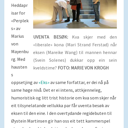
Heddapr
isar for
«Perplek
s» av
Marius
UVENTA BESØK:
Kva skjer med den
von
«liberale» kona (Mari Strand Ferstad) når
Mayenbu
eksen (Mareike Wang) til mannen hennar
rg. Med
(Svein Solenes) dukkar opp ein sein
hausten
kveldstime?
FOTO: MARIE VON KROGH
s
oppsetjing av
«Eks»
av same forfattar, er dei nå på
same høge nivå. Det er ei intens, attkjenneleg,
humoristisk og litt trist historie om kva som skjer når
eit tilsynelatande vellukka par får uventa besøk av
eksen til den eine. I den overtydande regidebuten til
Øystein Martinsen gir han oss eit tett kammerspel