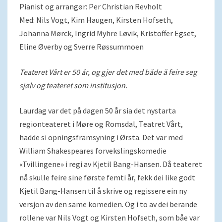
Pianist og arrangør: Per Christian Revholt
Med: Nils Vogt, Kim Haugen, Kirsten Hofseth,
Johanna Mørck, Ingrid Myhre Løvik, Kristoffer Egset,
Eline Øverby og Sverre Røssummoen
Teateret Vårt er 50 år, og gjer det med både å feire seg
sjølv og teateret som institusjon.
Laurdag var det på dagen 50 år sia det nystarta
regionteateret i Møre og Romsdal, Teatret Vårt,
hadde si opningsframsyning i Ørsta. Det var med
William Shakespeares forvekslingskomedie
«Tvillingene» i regi av Kjetil Bang-Hansen. Då teateret
nå skulle feire sine første femti år, fekk dei like godt
Kjetil Bang-Hansen til å skrive og regissere ein ny
versjon av den same komedien. Og i to av dei berande
rollene var Nils Vogt og Kirsten Hofseth, som båe var