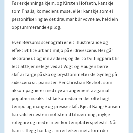
Før erkjenninga kjem, og Kirsten Hofseth, kanskje
som Thalia, komediens muse, eller kanskje som ei
personifisering av det draumar blir vovne av, held ein
oppsummerande epilog.
Even Børsums scenografi er eit illustrerande og
effektivt lite urbant miljø på ei dreiescene. Her går
aktørane ut og inn av dører, og dei to tvillingpara blir
lett attkjennelege ved at Vogt og Haugen berre
skiftar farge på sko og brystlommetørkle. Synleg på
sidescena sit pianisten Per Christian Revholt som
akkompagnerer med nye arrangement av gamal
populærmusikk. I slike komediar er det ofte høgt
tempo og mange og presise skift. Kjetil Bang-Hansen
har vald ei nesten mollstemd tilnærming, mykje
rolegare og med ei meir kontemplativ spelestil. Når
han i tillegg har lagt inn ei leiken metaform der