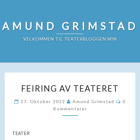
Skip
to
content
AMUND GRIMSTAD
VELKOMMEN TIL TEATERBLOGGEN MIN
FEIRING
FEIRING AV TEATERET
AV
TEATERET
Kommen
17. Oktober 2022
Amund Grimstad
0
Kommentarer
TEATER