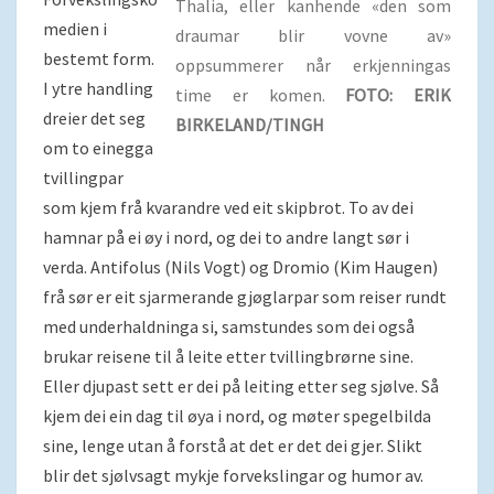
Thalia, eller kanhende «den som
medien i
draumar blir vovne av»
bestemt form.
oppsummerer når erkjenningas
I ytre handling
time er komen.
FOTO: ERIK
dreier det seg
BIRKELAND/TINGH
om to einegga
tvillingpar
som kjem frå kvarandre ved eit skipbrot. To av dei
hamnar på ei øy i nord, og dei to andre langt sør i
verda. Antifolus (Nils Vogt) og Dromio (Kim Haugen)
frå sør er eit sjarmerande gjøglarpar som reiser rundt
med underhaldninga si, samstundes som dei også
brukar reisene til å leite etter tvillingbrørne sine.
Eller djupast sett er dei på leiting etter seg sjølve. Så
kjem dei ein dag til øya i nord, og møter spegelbilda
sine, lenge utan å forstå at det er det dei gjer. Slikt
blir det sjølvsagt mykje forvekslingar og humor av.