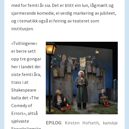
med for femti år sia. Det er blitt ein lun, lågmælt og
sjarmerande komedie, ei verdig markering av jubileet,
og i tematikk også ei feiring av teateret som
institusjon.
«Tvillingene»
er berre sett
opp tre gongar
her i landet dei
siste femti åra,
trass i at
Shakespeare
kalla det «The
Comedy of
Errors», altså
sjølvaste
EPILOG
: Kirsten Hofseth, kanskje
Forvekslingsko