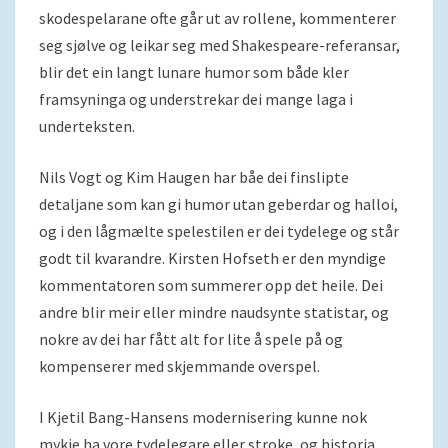
skodespelarane ofte går ut av rollene, kommenterer
seg sjølve og leikar seg med Shakespeare-referansar,
blir det ein langt lunare humor som både kler
framsyninga og understrekar dei mange laga i
underteksten.
Nils Vogt og Kim Haugen har båe dei finslipte
detaljane som kan gi humor utan geberdar og halloi,
og i den lågmælte spelestilen er dei tydelege og står
godt til kvarandre. Kirsten Hofseth er den myndige
kommentatoren som summerer opp det heile. Dei
andre blir meir eller mindre naudsynte statistar, og
nokre av dei har fått alt for lite å spele på og
kompenserer med skjemmande overspel.
I Kjetil Bang-Hansens modernisering kunne nok
mykje ha vore tydelegare eller stroke, og historia