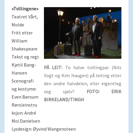
«Tvillingene»
Teatret Vårt,
Molde
Fritt etter
William
Shakespeare
Tekst og regi:
Kjetil Bang-
PÅ LEIT:
To halve tvillingpar (Nils
Hansen
Vogt og Kim Haugen) på leiting etter
Scenografi
den andre halvdelen, eller eigentleg
og kostyme:
seg sjølv?
FOTO: ERIK
Even Børsum
BIRKELAND/TINGH
Rørsleinstru
ksjon: André
Moi Danielsen
Lysdesign: Øyvind Wangensteen