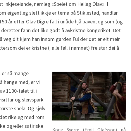
t inkjeseiande, nemleg «Spelet om Heilag Olav». I
om eigentleg slett ikkje er tema på Stiklestad, handlar
50 år etter Olav Digre fall i unåde hjå paven, og som (og
a) deretter fann det like godt å avkristne kongeriket. Det
På veg dit kjem han innom garden Ful der det er eit meir
rsom dei er kristne (i alle fall i namnet) freistar dei å
et er så mange
 å henge med, er vi
v 1100-talet til i
isittar og sleivspark
tørste spela. Og sjølv
 det rikeleg med rom
ke og/eller satiriske
Kong Sverre (Emil Olafsson) på