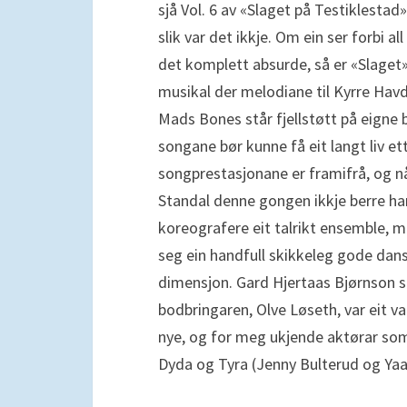
sjå Vol. 6 av «Slaget på Testiklestad»,
slik var det ikkje. Om ein ser forbi al
det komplett absurde, så er «Slaget»
musikal der melodiane til Kyrre Hav
Mads Bones står fjellstøtt på eigne
songane bør kunne få eit langt liv et
songprestasjonane er framifrå, og 
Standal denne gongen ikkje berre har 
koreografere eit talrikt ensemble, 
seg ein handfull skikkeleg gode dansa
dimensjon. Gard Hjertaas Bjørnson s
bodbringaren, Olve Løseth, var eit va
nye, og for meg ukjende aktørar som
Dyda og Tyra (Jenny Bulterud og Yaa