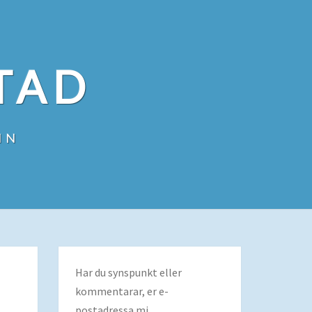
TAD
IN
Har du synspunkt eller
kommentarar, er e-
postadressa mi