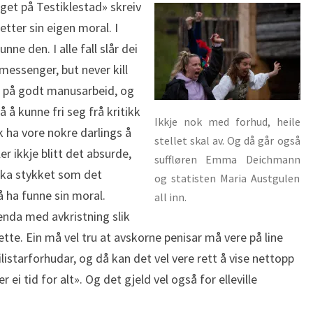
get på Testiklestad» skreiv
etter sin eigen moral. I
nne den. I alle fall slår dei
 messenger, but never kill
en på godt manusarbeid, og
å å kunne fri seg frå kritikk
Ikkje nok med forhud, heile
 ha vore nokre darlings å
stellet skal av. Og då går også
er ikkje blitt det absurde,
suffløren Emma Deichmann
kka stykket som det
og statisten Maria Austgulen
å ha funne sin moral.
all inn.
 enda med avkristning slik
te. Ein må vel tru at avskorne penisar må vere på line
istarforhudar, og då kan det vel vere rett å vise nettopp
 ei tid for alt». Og det gjeld vel også for elleville