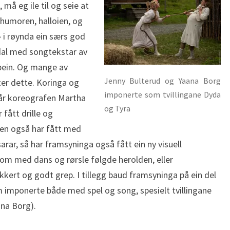
 må eg ile til og seie at
l humoren, halloien, og
 i røynda ein særs god
dal med songtekstar av
 bein. Og mange av
Jenny Bulterud og Yaana Borg
ter dette. Koringa og
imponerte som tvillingane Dyda
når koreografen Martha
og Tyra
fått drille og
men også har fått med
rar, så har framsyninga også fått ein ny visuell
om med dans og rørsle følgde herolden, eller
kkert og godt grep. I tillegg baud framsyninga på ein del
 imponerte både med spel og song, spesielt tvillingane
na Borg).