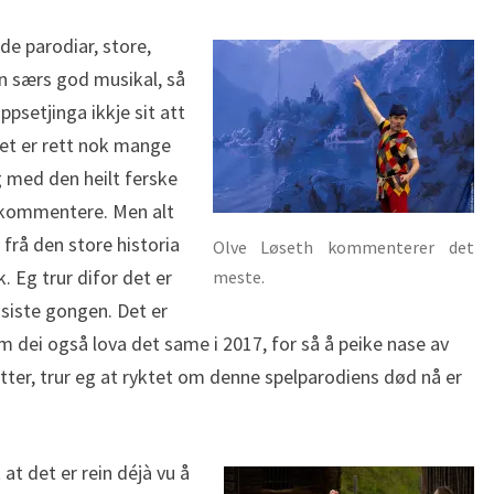
e parodiar, store,
in særs god musikal, så
ppsetjinga ikkje sit att
Det er rett nok mange
og med den heilt ferske
 kommentere. Men alt
k frå den store historia
Olve Løseth kommenterer det
. Eg trur difor det er
meste.
r siste gongen. Det er
 om dei også lova det same i 2017, for så å peike nase av
etter, trur eg at ryktet om denne spelparodiens død nå er
 at det er rein déjà vu å