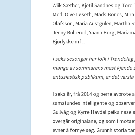
Wiik Sæther, Kjetil Sandnes og Tor
Med: Olve Løseth, Mads Bones, Mira
Olafsson, Maria Austgulen, Martha St
Jenny Bulterud, Yaana Borg, Mariama
Bjørlykke mfl..
I seks sesongar har folk i Trøndelag 
mange av sommarens mest kjende spel
entusiastisk publikum, er det varsla a
I seks år, frå 2014 og berre avbrote 
samstundes intelligente og observan
Gullvåg og Kyrre Havdal peika nase 
overgår originalane, og som i motse
evner å fornye seg. Grunnhistoria ta