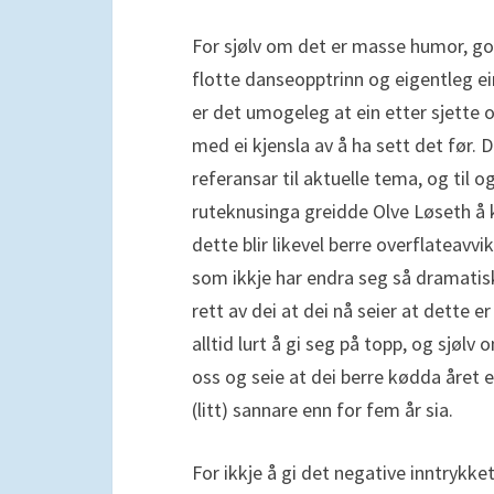
For sjølv om det er masse humor, god
flotte danseopptrinn og eigentleg e
er det umogeleg at ein etter sjette o
med ei kjensla av å ha sett det før. 
referansar til aktuelle tema, og til 
ruteknusinga greidde Olve Løseth å
dette blir likevel berre overflateavvi
som ikkje har endra seg så dramatisk
rett av dei at dei nå seier at dette e
alltid lurt å gi seg på topp, og sjølv
oss og seie at dei berre kødda året 
(litt) sannare enn for fem år sia.
For ikkje å gi det negative inntrykket