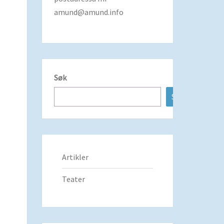
amund@amund.info
Søk
Søk
Artikler
Teater