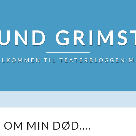
UND GRIMS
ELKOMMEN TIL TEATERBLOGGEN M
RYKTET
 OM MIN DØD….
OM
MIN