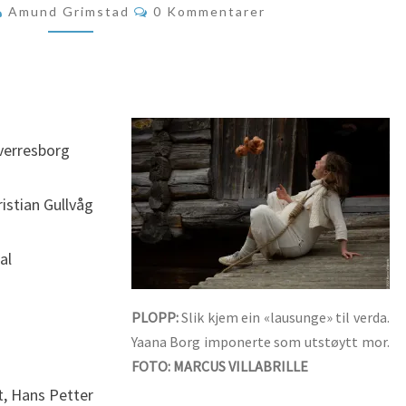
Kommentarer
Amund Grimstad
0 Kommentarer
DØD….
verresborg
istian Gullvåg
al
PLOPP:
Slik kjem ein «lausunge» til verda.
Yaana Borg imponerte som utstøytt mor.
FOTO: MARCUS VILLABRILLE
t, Hans Petter