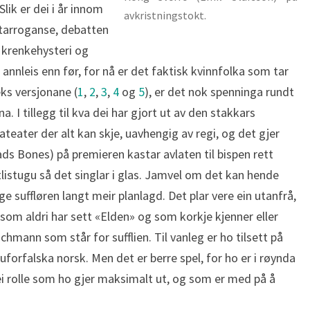
lik er dei i år innom
avkristningstokt.
ktarroganse, debatten
 krenkehysteri og
t annleis enn før, for nå er det faktisk kvinnfolka som tar
eks versjonane (
1
,
2
,
3
,
4
og
5
), er det nok spenninga rundt
. I tillegg til kva dei har gjort ut av den stakkars
teater der alt kan skje, uavhengig av regi, og det gjer
s Bones) på premieren kastar avlaten til bispen rett
istugu så det singlar i glas. Jamvel om det kan hende
ege suffløren langt meir planlagd. Det plar vere ein utanfrå,
 som aldri har sett «Elden» og som korkje kjenner eller
hmann som står for sufflien. Til vanleg er ho tilsett på
forfalska norsk. Men det er berre spel, for ho er i røynda
 ei rolle som ho gjer maksimalt ut, og som er med på å