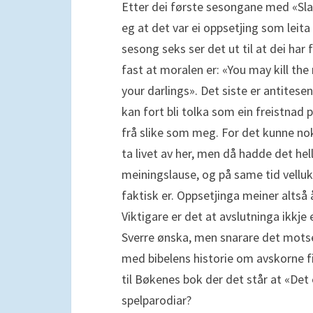
Etter dei første sesongane med «Sla
eg at det var ei oppsetjing som leita 
sesong seks ser det ut til at dei har fu
fast at moralen er: «You may kill the
your darlings». Det siste er antites
kan fort bli tolka som ein freistnad p
frå slike som meg. For det kunne nok
ta livet av her, men då hadde det hell
meiningslause, og på same tid vellu
faktisk er. Oppsetjinga meiner altså 
Viktigare er det at avslutninga ikkje
Sverre ønska, men snarare det motset
med bibelens historie om avskorne fil
til Bøkenes bok der det står at «Det er
spelparodiar?