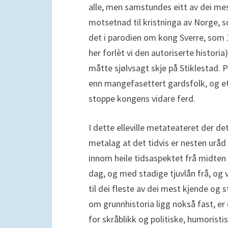
alle, men samstundes eitt av dei mes
motsetnad til kristninga av Norge, s
det i parodien om kong Sverre, som 1
her forlèt vi den autoriserte histori
måtte sjølvsagt skje på Stiklestad. 
enn mangefasettert gardsfolk, og ette
stoppe kongens vidare ferd.
I dette elleville metateateret der d
metalag at det tidvis er nesten uråd
innom heile tidsaspektet frå midten a
dag, og med stadige tjuvlån frå, og v
til dei fleste av dei mest kjende og s
om grunnhistoria ligg nokså fast, er
for skråblikk og politiske, humoristis