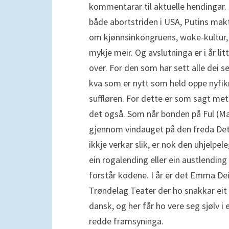
kommentarar til aktuelle hendingar. S
både abortstriden i USA, Putins ma
om kjønnsinkongruens, woke-kultur,
mykje meir. Og avslutninga er i år lit
over. For den som har sett alle dei s
kva som er nytt som held oppe nyfikna
suffløren. For dette er som sagt meta
det også. Som når bonden på Ful (Mad
gjennom vindauget på den freda Detl
ikkje verkar slik, er nok den uhjelpel
ein rogalending eller ein austlending
forstår kodene. I år er det Emma Deic
Trøndelag Teater der ho snakkar eit u
dansk, og her får ho vere seg sjølv i
redde framsyninga.