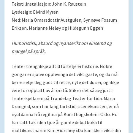
Tekstilinstallasjon: John K. Raustein
Lysdesign: Eivind Myren
Med: Maria Omarsdottir Austgulen, Synnøve Fossum
Eriksen, Marianne Meløy og Hildegunn Eggen
Humoristisk, absurd og nyanserikt om einsemd og
mangel på språk.
Teater treng ikkje alltid fortelje ei historie. Nokre
gongar er sjølve opplevinga det viktigaste, og du må
berre setje deg godt til rette, nyte det du ser, og ikkje
vere for opptatt av å forstå. Slik er det så avgjort i
Teaterkjellaren på Trøndelag Teater for tida. Maria
Drangeid, som har lang fartstid i scenekunsten, er nå
nyutdanna frå regilina på Kunsthøgskolen i Oslo. Ho
har tatt tak i den tjue år gamle debutboka til
multikunstnaren Kim Hiorthøy «Du kan ikke svikte din