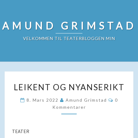
Skip
to
content
AMUND GRIMSTAD
VELKOMMEN TIL TEATERBLOGGEN MIN
LEIKENT
LEIKENT OG NYANSERIKT
OG
NYANSERIKT
Kommenta
8. Mars 2022
Amund Grimstad
0
Kommentarer
TEATER