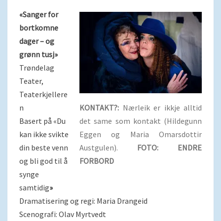
«Sanger for
bortkomne
dager – og
grønn tusj»
Trøndelag
Teater,
Teaterkjellere
n
KONTAKT?:
Nærleik er ikkje alltid
Basert på «Du
det same som kontakt (Hildegunn
kan ikke svikte
Eggen og Maria Omarsdottir
din beste venn
Austgulen).
FOTO: ENDRE
og bli god til å
FORBORD
synge
samtidig
»
Dramatisering og regi: Maria Drangeid
Scenografi: Olav Myrtvedt