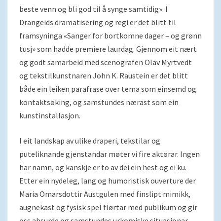
beste venn og bli god til å synge samtidig». I
Drangeids dramatisering og regi er det blitt til
framsyninga «Sanger for bortkomne dager – og grønn
tusj» som hadde premiere laurdag. Gjennom eit nært
og godt samarbeid med scenografen Olav Myrtvedt
og tekstilkunstnaren John K. Raustein er det blitt
både ein leiken parafrase over tema som einsemd og
kontaktsøking, og samstundes nærast som ein
kunstinstallasjon.
I eit landskap av ulike draperi, tekstilar og
puteliknande gjenstandar møter vi fire aktørar. Ingen
har namn, og kanskje er to av dei ein hest og ei ku.
Etter ein nydeleg, lang og humoristisk ouverture der
Maria Omarsdottir Austgulen med finslipt mimikk,
augnekast og fysisk spel flørtar med publikum og gir
oss absurde og samstundes urkomiske situasjonar,