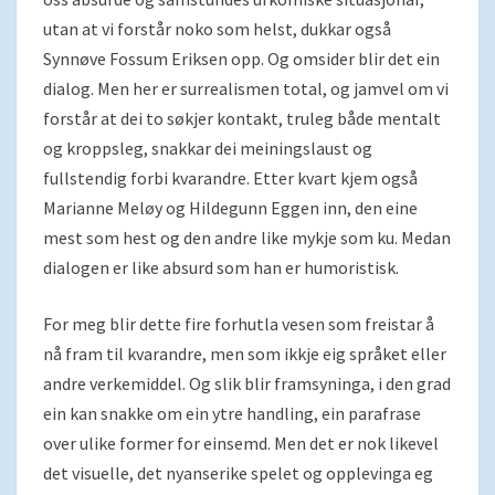
utan at vi forstår noko som helst, dukkar også
Synnøve Fossum Eriksen opp. Og omsider blir det ein
dialog. Men her er surrealismen total, og jamvel om vi
forstår at dei to søkjer kontakt, truleg både mentalt
og kroppsleg, snakkar dei meiningslaust og
fullstendig forbi kvarandre. Etter kvart kjem også
Marianne Meløy og Hildegunn Eggen inn, den eine
mest som hest og den andre like mykje som ku. Medan
dialogen er like absurd som han er humoristisk.
For meg blir dette fire forhutla vesen som freistar å
nå fram til kvarandre, men som ikkje eig språket eller
andre verkemiddel. Og slik blir framsyninga, i den grad
ein kan snakke om ein ytre handling, ein parafrase
over ulike former for einsemd. Men det er nok likevel
det visuelle, det nyanserike spelet og opplevinga eg