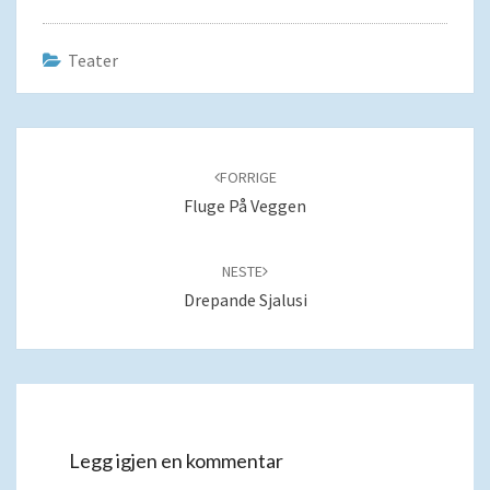
Teater
Navigering
blant
FORRIGE
innlegg
Fluge På Veggen
NESTE
Drepande Sjalusi
Legg igjen en kommentar