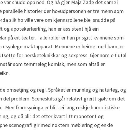
ne var snudd opp ned. Og nå gjer Maja Zade det same i
parallelle historier der hovudpersonen er tre menn som
erda slik ho ville vere om kjønnsrollene blei snudde på
t og apotekarlærling, han er assistent hjå ein
på eit teater. I alle roller er han prisgitt kvinnene som
om usynlege maktapparat. Mennene er heime med barn, er
 utsette for hersketeknikkar og sexpress. Gjennom eit utal
ramstår som temmeleg komisk, men som altså er
eikn.
åde omsetjing og regi. Språket er munnleg og naturleg, og
n del problem. Sceneskifta går relativt greitt sjølv om det
med. Men framsyninga er blitt ei lang rekkje humoristiske
ing, og då blir det etter kvart litt monotont og
 opne scenografi gir med nøktern møblering og enkle