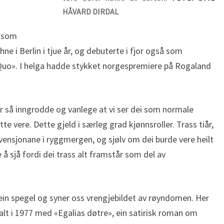
HÅVARD DIRDAL
d som
 i Berlin i tjue år, og debuterte i fjor også som
uo». I helga hadde stykket norgespremiere på Rogaland
 så inngrodde og vanlege at vi ser dei som normale
te vere. Dette gjeld i særleg grad kjønnsroller. Trass tiår,
ensjonane i ryggmergen, og sjølv om dei burde vere heilt
te å sjå fordi dei trass alt framstår som del av
in spegel og syner oss vrengjebildet av røyndomen. Her
lt i 1977 med «Egalias døtre», ein satirisk roman om