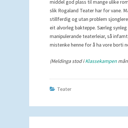
middel god plass til mange ulike rom
slik Rogaland Teater har for vane. Ma
stillferdig og utan problem sjonglere
eit alvorleg bakteppe. Særleg synleg 
manipulerande teaterleiar, så infamt
mistenke henne for å ha vore borti n
(Meldinga stod i
Klassekampen
månd
Teater
Navigering