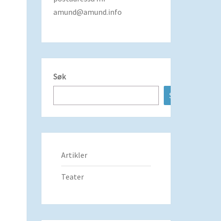
amund@amund.info
Søk
Søk
Artikler
Teater