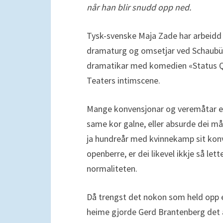
når han blir snudd opp ned.
Tysk-svenske Maja Zade har arbeid
dramaturg og omsetjar ved Schaubühne
dramatikar med komedien «Status Q
Teaters intimscene.
Mange konvensjonar og veremåtar er
same kor galne, eller absurde dei måt
ja hundreår med kvinnekamp sit konv
openberre, er dei likevel ikkje så let
normaliteten.
Då trengst det nokon som held opp e
heime gjorde Gerd Brantenberg det a