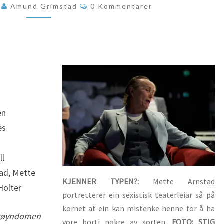
Kommentarer
0
Amund Grimstad
0 Kommentarer
en
es
ll
tad, Mette
KJENNER TYPEN?:
Mette Arnstad
Holter
portretterer ein sexistisk teaterleiar så på
kornet at ein kan mistenke henne for å ha
å røyndomen
vore borti nokre av sorten.
FOTO: STIG