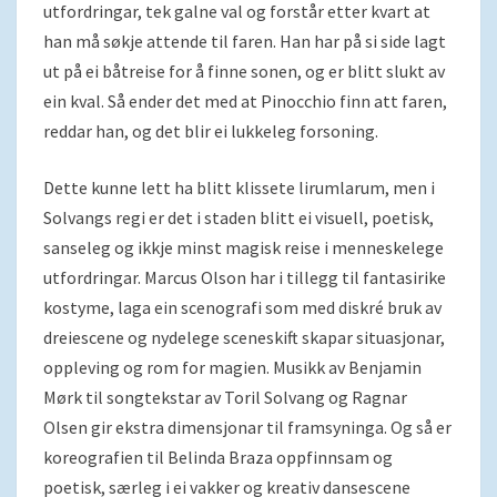
utfordringar, tek galne val og forstår etter kvart at
han må søkje attende til faren. Han har på si side lagt
ut på ei båtreise for å finne sonen, og er blitt slukt av
ein kval. Så ender det med at Pinocchio finn att faren,
reddar han, og det blir ei lukkeleg forsoning.
Dette kunne lett ha blitt klissete lirumlarum, men i
Solvangs regi er det i staden blitt ei visuell, poetisk,
sanseleg og ikkje minst magisk reise i menneskelege
utfordringar. Marcus Olson har i tillegg til fantasirike
kostyme, laga ein scenografi som med diskré bruk av
dreiescene og nydelege sceneskift skapar situasjonar,
oppleving og rom for magien. Musikk av Benjamin
Mørk til songtekstar av Toril Solvang og Ragnar
Olsen gir ekstra dimensjonar til framsyninga. Og så er
koreografien til Belinda Braza oppfinnsam og
poetisk, særleg i ei vakker og kreativ dansescene