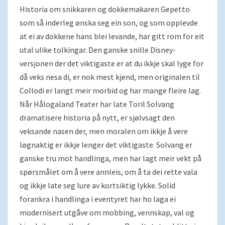
Historia om snikkaren og dokkemakaren Gepetto
som så inderleg ønska seg ein son, og som opplevde
at ei av dokkene hans blei levande, har gitt rom for eit
utal ulike tolkingar. Den ganske snille Disney-
versjonen der det viktigaste er at du ikkje skal lyge for
då veks nesa di, er nok mest kjend, men originalen til
Collodi er langt meir morbid og har mange fleire lag.
Når Hålogaland Teater har late Toril Solvang
dramatisere historia på nytt, er sjølvsagt den
veksande nasen der, men moralen om ikkje å vere
løgnaktig er ikkje lenger det viktigaste. Solvang er
ganske tru mot handlinga, men har lagt meir vekt på
spørsmålet om å vere annleis, om å ta dei rette vala
og ikkje late seg lure av kortsiktig lykke. Solid
forankra i handlinga i eventyret har ho laga ei
modernisert utgåve om mobbing, vennskap, val og