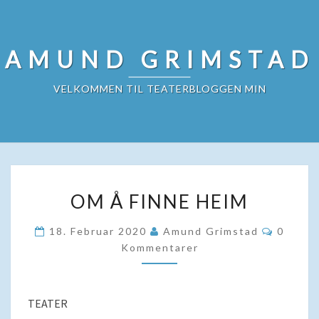
Skip
to
content
AMUND GRIMSTAD
VELKOMMEN TIL TEATERBLOGGEN MIN
OM
OM Å FINNE HEIM
Å
FINNE
Kommen
18. Februar 2020
Amund Grimstad
0
HEIM
Kommentarer
TEATER