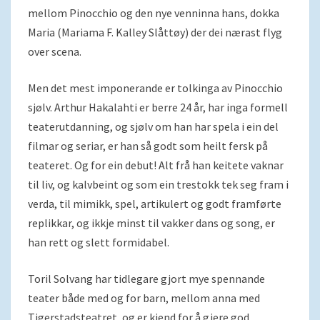
mellom Pinocchio og den nye venninna hans, dokka
Maria (Mariama F. Kalley Slåttøy) der dei nærast flyg
over scena.
Men det mest imponerande er tolkinga av Pinocchio
sjølv. Arthur Hakalahti er berre 24 år, har inga formell
teaterutdanning, og sjølv om han har spela i ein del
filmar og seriar, er han så godt som heilt fersk på
teateret. Og for ein debut! Alt frå han keitete vaknar
til liv, og kalvbeint og som ein trestokk tek seg fram i
verda, til mimikk, spel, artikulert og godt framførte
replikkar, og ikkje minst til vakker dans og song, er
han rett og slett formidabel.
Toril Solvang har tidlegare gjort mye spennande
teater både med og for barn, mellom anna med
Tigerstadsteatret, og er kjend for å gjere god