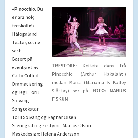
«Pinocchio. Du
er bra nok,
treskalle!»
Hålogaland
Teater, scene
vest
Basert på
TRESTOKK:
Keitete dans frå
eventyret av
Pinocchio (Arthur Hakalahti)
Carlo Collodi
medan Maria (Mariama F. Kalley
Dramatisering
Slåttøy) ser på.
FOTO: MARIUS
og regi: Toril
FISKUM
Solvang
Songtekstar:
Toril Solvang og Ragnar Olsen
Scenografi og kostyme: Marcus Olson
Maskedesign: Helena Andersson