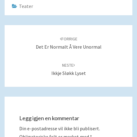
Teater
Navigering
blant
FORRIGE
innlegg
Det Er Normalt Å Vere Unormal
NESTE
Ikkje Sløkk Lyset
Legg igjen en kommentar
Din e-postadresse vil ikke bli publisert.
Obligatoriske felt er merket med
*