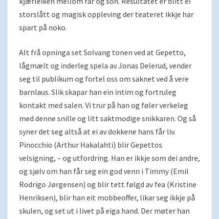
kjærleiken mellom far og son. Resultatet er blitt ei
storslått og magisk oppleving der teateret ikkje har
spart på noko.
Alt frå opninga set Solvang tonen ved at Gepetto,
lågmælt og inderleg spela av Jonas Delerud, vender
seg til publikum og fortel oss om saknet ved å vere
barnlaus. Slik skapar han ein intim og fortruleg
kontakt med salen. Vi trur på han og føler verkeleg
med denne snille og litt saktmodige snikkaren. Og så
syner det seg altså at ei av dokkene hans får liv.
Pinocchio (Arthur Hakalahti) blir Gepettos
velsigning, – og utfordring. Han er ikkje som dei andre,
og sjølv om han får seg ein god venn i Timmy (Emil
Rodrigo Jørgensen) og blir tett følgd av fea (Kristine
Henriksen), blir han eit mobbeoffer, likar seg ikkje på
skulen, og set ut i livet på eiga hand. Der møter han