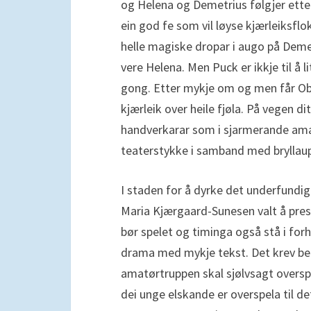
og Helena og Demetrius følgjer etter
ein god fe som vil løyse kjærleiksflo
helle magiske dropar i augo på Demetr
vere Helena. Men Puck er ikkje til å li
gong. Etter mykje om og men får Ober
kjærleik over heile fjøla. På vegen 
handverkarar som i sjarmerande amat
teaterstykke i samband med bryllau
I staden for å dyrke det underfundi
Maria Kjærgaard-Sunesen valt å pres
bør spelet og timinga også stå i forh
drama med mykje tekst. Det krev betr
amatørtruppen skal sjølvsagt oversp
dei unge elskande er overspela til de