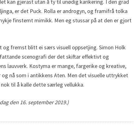
 kan gjerast utan å ty til unødig karikering. I den grad
jinga, er det Puck. Rolla er androgyn, og framifrå tolka
ykje finstemt mimikk. Men eg stussar på at den er gjort
g fremst blitt ei særs visuell oppsetjing. Simon Holk
attande scenografi der det skiftar effektivt og
ens lauvverk. Kostyma er mange, fargerike og kreative,
er og nå som i antikkens Aten. Men det visuelle uttrykket
nok til å kalle dette særleg vellukka.
ag den 16. september 2019.)