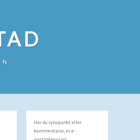
TAD
IN
Har du synspunkt eller
kommentarar, er e-
postadressa mi