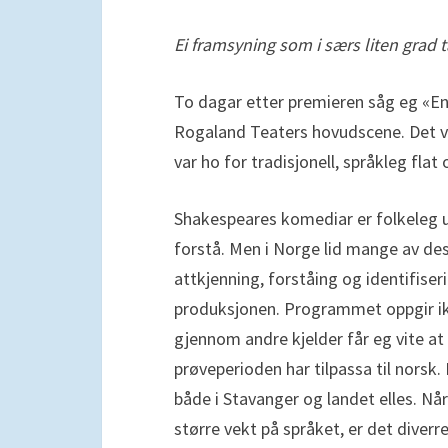
Ei framsyning som i særs liten grad t
To dagar etter premieren såg eg «
Rogaland Teaters hovudscene. Det var
var ho for tradisjonell, språkleg flat
Shakespeares komediar er folkeleg u
forstå. Men i Norge lid mange av de
attkjenning, forståing og identifise
produksjonen. Programmet oppgir ik
gjennom andre kjelder får eg vite a
prøveperioden har tilpassa til norsk. 
både i Stavanger og landet elles. Nå
større vekt på språket, er det diverr