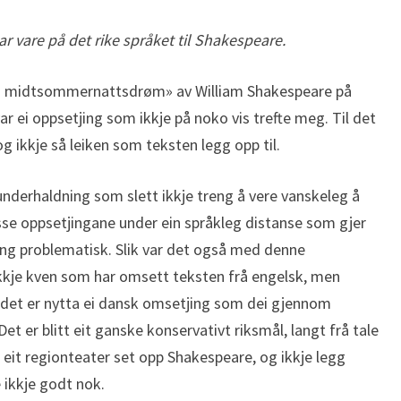
ar vare på det rike språket til Shakespeare.
En midtsommernattsdrøm» av William Shakespeare på
 ei oppsetjing som ikkje på noko vis trefte meg. Til det
 og ikkje så leiken som teksten legg opp til.
nderhaldning som slett ikkje treng å vere vanskeleg å
sse oppsetjingane under ein språkleg distanse som gjer
ring problematisk. Slik var det også med denne
kje kven som har omsett teksten frå engelsk, men
t det er nytta ei dansk omsetjing som dei gjennom
Det er blitt eit ganske konservativt riksmål, langt frå tale
r eit regionteater set opp Shakespeare, og ikkje legg
e ikkje godt nok.