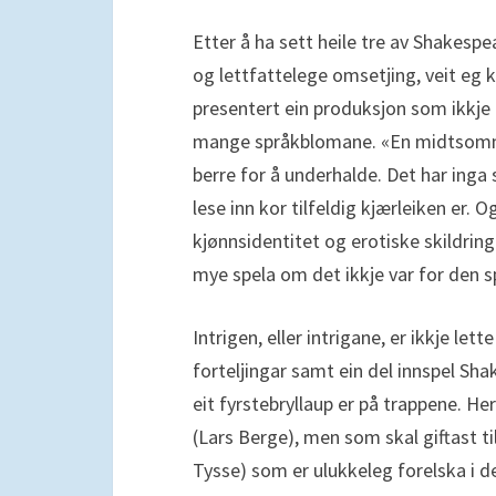
Etter å ha sett heile tre av Shakes
og lettfattelege omsetjing, veit eg k
presentert ein produksjon som ikkje
mange språkblomane. «En midtsommer
berre for å underhalde. Det har inga s
lese inn kor tilfeldig kjærleiken e
kjønnsidentitet og erotiske skildring
mye spela om det ikkje var for den 
Intrigen, eller intrigane, er ikkje lette 
forteljingar samt ein del innspel Sha
eit fyrstebryllaup er på trappene. H
(Lars Berge), men som skal giftast t
Tysse) som er ulukkeleg forelska i