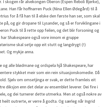
. I skogen rår alvekongen Oberon (Espen Reboli Bjerke),
kane. Han får hoffnarren Puck (Nina Ellen Ødegård) til å
ius for å få han til å elske den første han ser, som skal
te på, og gir dropane til Lysander, og så er forviklingane i
on Puck til å rette opp feilen, og det blir forsoning og
dit har Shakespeare også vore innom ei gruppe
ørisme skal setje opp eit stutt og langdrygt (!)
pet. Og mykje anna.
ge og alle blødmane og ordspela hjå Shakespeare, har
entere stykket meir som ein rein situasjonskomedie. Då
old. Sjølv om omsetjinga er svak, er dette framleis eit
e diksjon enn det delar av ensemblet leverer. Dei fire i
ele, og dei turnerer dette utmerka. Men at også nokre av
t heilt outrerte, er verre å godta. Og særleg når Ingrid