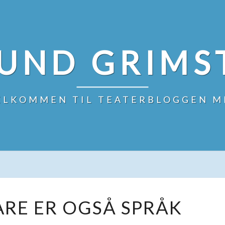
UND GRIMS
ELKOMMEN TIL TEATERBLOGGEN M
SHAKESPEARE
RE ER OGSÅ SPRÅK
ER
OGSÅ