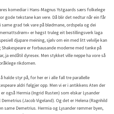
peares komediar i Hans-Magnus Ystgaards særs folkelege
or gode tekstane kan vere. Då blir det nedtur når ein får
 i same grad tek vare på blødmane, ordspela og dei
nattsdrøm» er høgst truleg eit bestillingsverk laga
pesiell djupare meining, sjølv om ein med litt velvilje kan
r. Og Shakespeare er forbausande moderne med tanke på
ar, ja endåtil dyresex. Men stykket ville neppe ha vore så
språklege rikdomen.
å halde styr på, for her er i alle fall tre parallelle
kespeare aldri følgjer opp. Men vi er i antikkens Aten der
er er også Hermia (Ingrid Rusten) som elskar Lysander
il Demetrius (Jacob Vigeland). Og det er Helena (Ragnhild
 den same Demetrius. Hermia og Lysander rømmer byen,