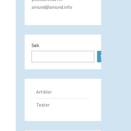
amund@amund.info
Søk
Søk
Artikler
Teater