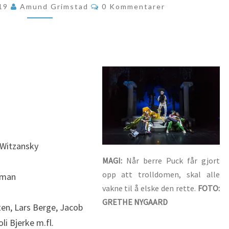
Kommentarer
019
Amund Grimstad
0 Kommentarer
SPRÅK
 Witzansky
MAGI:
Når berre Puck får gjort
opp att trolldomen, skal alle
tman
vakne til å elske den rette.
FOTO:
GRETHE NYGAARD
ten, Lars Berge, Jacob
li Bjerke m.fl.