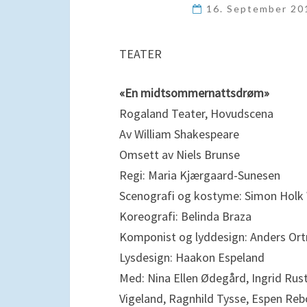
16. September 2
TEATER
«En midtsommernattsdrøm»
Rogaland Teater, Hovudscena
Av William Shakespeare
Omsett av Niels Brunse
Regi: Maria Kjærgaard-Sunesen
Scenografi og kostyme: Simon Holk
Koreografi: Belinda Braza
Komponist og lyddesign: Anders Or
Lysdesign: Haakon Espeland
Med: Nina Ellen Ødegård, Ingrid Rus
Vigeland, Ragnhild Tysse, Espen Rebo