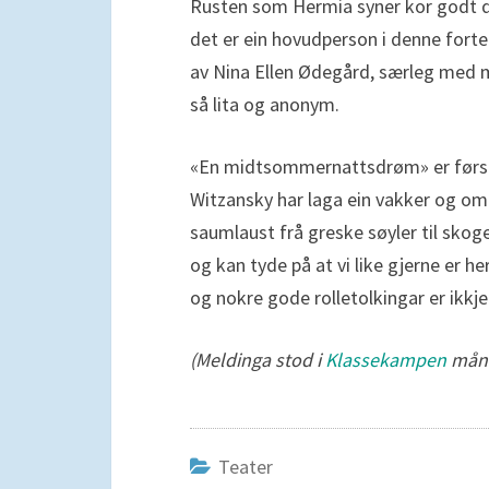
Rusten som Hermia syner kor godt det
det er ein hovudperson i denne fortel
av Nina Ellen Ødegård, særleg med m
så lita og anonym.
«En midtsommernattsdrøm» er først o
Witzansky har laga ein vakker og omf
saumlaust frå greske søyler til skog
og kan tyde på at vi like gjerne er h
og nokre gode rolletolkingar er ikkje 
(Meldinga stod i
Klassekampen
månd
Teater