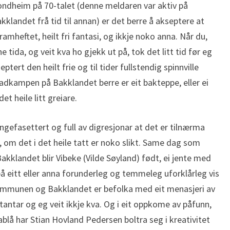
ndheim på 70-talet (denne meldaren var aktiv på
landet frå tid til annan) er det berre å akseptere at
ramheftet, heilt fri fantasi, og ikkje noko anna. Når du,
 tida, og veit kva ho gjekk ut på, tok det litt tid før eg
ert den heilt frie og til tider fullstendig spinnville
adkampen på Bakklandet berre er eit bakteppe, eller ei
et heile litt greiare.
mangefasettert og full av digresjonar at det er tilnærma
, om det i det heile tatt er noko slikt. Same dag som
klandet blir Vibeke (Vilde Søyland) født, ei jente med
på eitt eller anna forunderleg og temmeleg uforklårleg vis
Kommunen og Bakklandet er befolka med eit menasjeri av
mutantar og eg veit ikkje kva. Og i eit oppkome av påfunn,
ablå har Stian Hovland Pedersen boltra seg i kreativitet