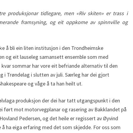
re produksjonar tidlegare, men «Riv skiten» er trass i
merande framsyning, og eit oppkome av spinnville og
e å bli ein liten institusjon i den Trondheimske
rnen og eit lauseleg samansett ensemble som med
kvar sommar har vore eit befriande alternativ til den
 i Trøndelag i slutten av juli. Særleg har dei gjort
hakespeare og våge å ta han heilt ut.
sjølvlaga produksjon der dei har tatt utgangspunkt i den
ei ført mot motorvegplanar og rasering av Bakklandet på
 Hovland Pedersen, og det heile er regissert av Øyvind
ve å ha eiga erfaring med det som skjedde. For oss som