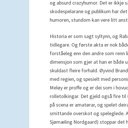
og absurd crazyhumor. Det er ikkje s
skodespelarane og publikum har det ar
humoren, stundom kan vere litt anst
Historia er som sagt syltynn, og Rab
tidlegare. Og første akta er nok bå
forståeleg enn den andre som renn lit
dimensjon som gjer at han er både 
skuldast fleire forhald. Øyvind Bran
med regien, og spesielt med person
Meløy er proffe og er dei som i hov
rolletolkingar. Det gjeld også fire t
på scena er amatørar, og spelet deira
smittande overskot og speleglede. A
Sjømæling Nordgaard) stoppar det heile