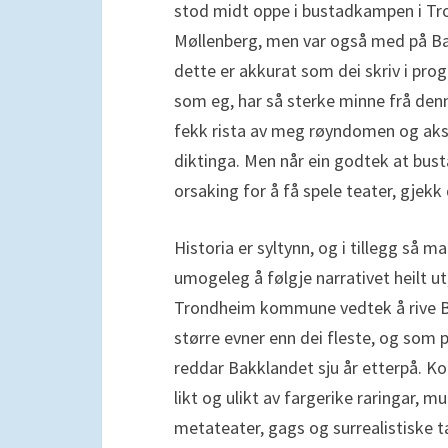
stod midt oppe i bustadkampen i Tro
Møllenberg, men var også med på Bakk
dette er akkurat som dei skriv i prog
som eg, har så sterke minne frå denne
fekk rista av meg røyndomen og aksept
diktinga. Men når ein godtek at bust
orsaking for å få spele teater, gjekk d
Historia er syltynn, og i tillegg så 
umogeleg å følgje narrativet heilt ut
Trondheim kommune vedtek å rive Bak
større evner enn dei fleste, og som 
reddar Bakklandet sju år etterpå. 
likt og ulikt av fargerike raringar, 
metateater, gags og surrealistiske t