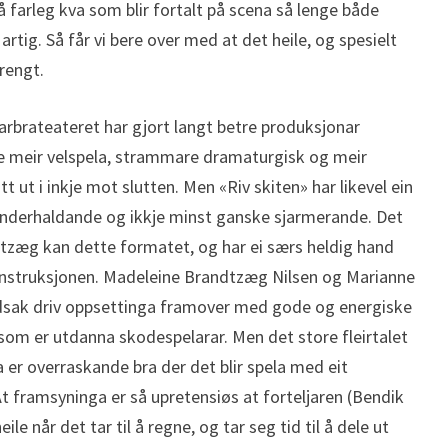
å farleg kva som blir fortalt på scena så lenge både
tig. Så får vi bere over med at det heile, og spesielt
rengt.
arbrateateret har gjort langt betre produksjonar
de meir velspela, strammare dramaturgisk og meir
t ut i inkje mot slutten. Men «Riv skiten» har likevel ein
underhaldande og ikkje minst ganske sjarmerande. Det
dtzæg kan dette formatet, og har ei særs heldig hand
instruksjonen. Madeleine Brandtzæg Nilsen og Marianne
udsak driv oppsettinga framover med gode og energiske
il som er utdanna skodespelarar. Men det store fleirtalet
 er overraskande bra der det blir spela med eit
t framsyninga er så upretensiøs at forteljaren (Bendik
 når det tar til å regne, og tar seg tid til å dele ut