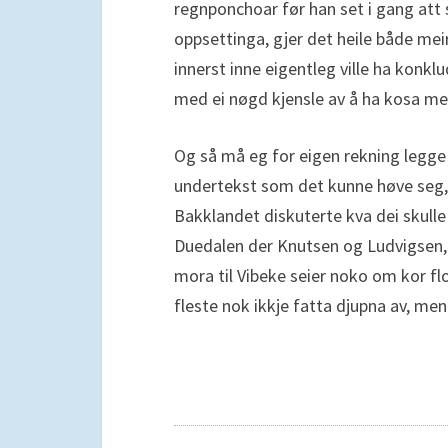
regnponchoar før han set i gang att s
oppsettinga, gjer det heile både me
innerst inne eigentleg ville ha konklu
med ei nøgd kjensle av å ha kosa me
Og så må eg for eigen rekning legge t
undertekst som det kunne høve seg, m
Bakklandet diskuterte kva dei skulle 
Duedalen der Knutsen og Ludvigsen,
mora til Vibeke seier noko om kor fl
fleste nok ikkje fatta djupna av, m