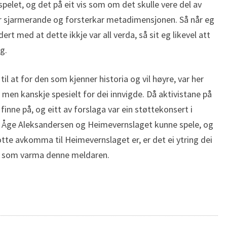
pelet, og det på eit vis som om det skulle vere del av
ir sjarmerande og forsterkar metadimensjonen. Så når eg
dert med at dette ikkje var all verda, så sit eg likevel att
g.
il at for den som kjenner historia og vil høyre, var her
en kanskje spesielt for dei innvigde. Då aktivistane på
finne på, og eitt av forslaga var ein støttekonsert i
 Åge Aleksandersen og Heimevernslaget kunne spele, og
otte avkomma til Heimevernslaget er, er det ei ytring dei
en som varma denne meldaren.