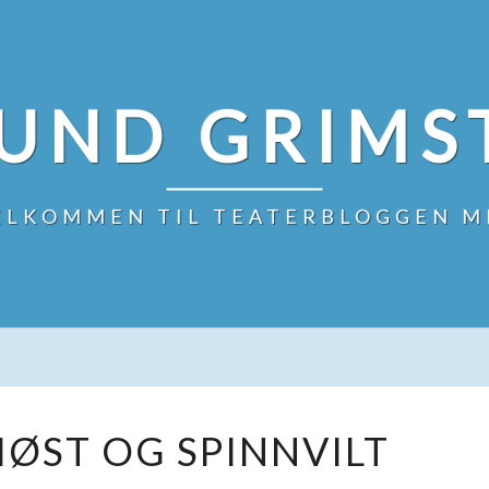
UND GRIMS
ELKOMMEN TIL TEATERBLOGGEN M
UPRETENSIØST
ØST OG SPINNVILT
OG
SPINNVILT