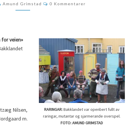
Kommentarer
Amund Grimstad
0 Kommentarer
 for veien»
Bakklandet
tzæg Nilsen,
RARINGAR:
Bakklandet var openbert fullt av
raringar, mutantar og sjarmerande overspel.
Nordgaard m.
FOTO: AMUND GRIMSTAD