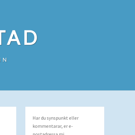
TAD
IN
Har du synspunkt eller
kommentarar, er e-
postadressa mi