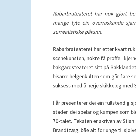
Rabarbrateateret har nok gjort bet
mange lyte ein overraskande sjar
surrealistiske påfunn.
Rabarbrateateret har etter kvart rukk
scenekunsten, nokre få proffe i kje
bakgardsteateret sitt på Bakklandet 
bisarre helgenkulten som går føre seg
suksess med å herje skikkeleg med S
I år presenterer dei ein fullstendig 
staden dei spelar og kampen som bl
70-talet. Teksten er skriven av Stian
Brandtzæg, båe alt for unge til sjøl