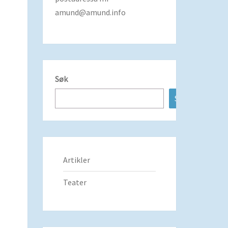
amund@amund.info
Søk
Søk
Artikler
Teater