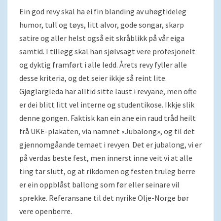
Ein god revy skal ha ei fin blanding av uhøgtideleg
humor, tull og tøys, litt alvor, gode songar, skarp
satire og aller helst også eit skråblikk på vår eiga
samtid. I tillegg skal han sjølvsagt vere profesjonelt
og dyktig framført i alle ledd. Årets revy fyller alle
desse kriteria, og det seier ikkje så reint lite.
Gjøglargleda har alltid sitte laust i revyane, men ofte
er dei blitt litt vel interne og studentikose. Ikkje slik
denne gongen. Faktisk kan ein ane ein raud tråd heilt
frå UKE-plakaten, via namnet «Jubalong», og til det
gjennomgåande temaet i revyen. Det er jubalong, vi er
på verdas beste fest, men innerst inne veit vi at alle
ting tar slutt, og at rikdomen og festen truleg berre
er ein oppblåst ballong som før eller seinare vil
sprekke. Referansane til det nyrike Olje-Norge bør
vere openberre.