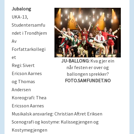
Jubalong
UKA-13,
Studentersamfu
ndet i Trondhjem
Av
Forfattarkollegi
et
JU-BALLONG:
Kva gjer ein
Regi: Sivert
når festen er over og
Ericson Aarnes
ballongen sprekker?
FOTO.SAMFUNDET.NO
og Thomas
Andersen
Koreografi: Thea
Ericsson Aarnes
Musikalsk ansvarleg: Christian Aftret Eriksen
Scenografi og kostyme: Kulissegjengen og
Kostymegjengen