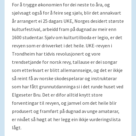
For å trygge økonomien for dei neste to åra, og
sjølvsagt også for å feire seg sjølv, blir det annakvart
år arrangert ei 25 dagars UKE, Norges desidert største
kulturfestival, arbeidd fram på dugnad av meir enn
1600 studentar. Sjølv om kulturtilboda er legio, er det
revyen som er drivverket i det heile. UKE-revyen i
Trondheim har tidvis revolusjonert og vore
trendsetjande for norsk revy, tallause er dei songar
som etterkvart er blitt allemannseige, og det er ikkje
så reint få av norske skodespelarar og instruktørar
som har fått grunnutdanninga si i det runde huset ved
Elgeseter Bru. Det er difor alltid knytt store
forventingar til revyen, og jamvel om det heile blir
produsert og framført på dugnad av unge amatørar,
er nivået så høgt at her legg ein ikkje vurderingslista
lågt.