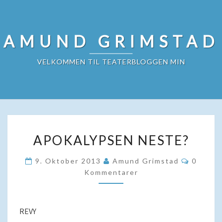
Skip
to
content
AMUND GRIMSTAD
VELKOMMEN TIL TEATERBLOGGEN MIN
APOKALYPSEN
APOKALYPSEN NESTE?
NESTE?
Kommen
9. Oktober 2013
Amund Grimstad
0
Kommentarer
REVY