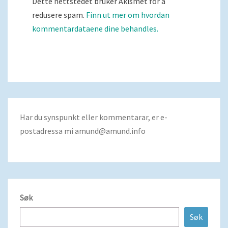
Dette nettstedet bruker Akismet for å
redusere spam.
Finn ut mer om hvordan
kommentardataene dine behandles.
Har du synspunkt eller kommentarar, er e-
postadressa mi
amund@amund.info
Søk
Søk