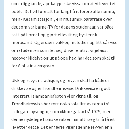
underliggjande, apokalyptiske vissa om at vi lever i ei
boble. Det vil føre alt for langt å referere alle numra,
men «Kesam stasjon», ein muslimsk parafrase over
det som var barne-TV for dagens studentar, var både
tatt på kornet og gjort ellevilt og hysterisk
morosamt. Og ei særs vakker, melodiøs og litt sår vise
om studenten som let seg drive relativt viljelaust
nedover Nidelva og ut på ope hav, har det som skal til
for å bli ein evergreen.
UKE og revy er tradisjon, og revyen skal ha både ei
drikkevise og ei Trondheimsvise. Drikkevisa er godt
integrert i sjampanjefesten vi er vitne til, og
Trondheimsvisa har rett nok stole litt av tema frå
tidlegare bysongar, som «Munkgata» frå 1975, men
denne nydelege franske valsen har alt i seg til å få eit
liv etter dette. Det er færre viser i denne revyen enn