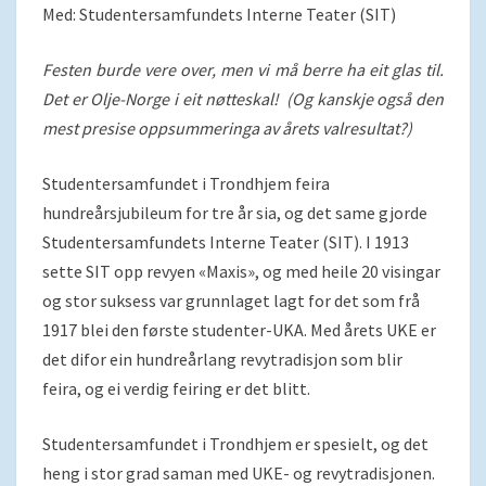
Med: Studentersamfundets Interne Teater (SIT)
Festen burde vere over, men vi må berre ha eit glas til.
Det er Olje-Norge i eit nøtteskal! (Og kanskje også den
mest presise oppsummeringa av årets valresultat?)
Studentersamfundet i Trondhjem feira
hundreårsjubileum for tre år sia, og det same gjorde
Studentersamfundets Interne Teater (SIT). I 1913
sette SIT opp revyen «Maxis», og med heile 20 visingar
og stor suksess var grunnlaget lagt for det som frå
1917 blei den første studenter-UKA. Med årets UKE er
det difor ein hundreårlang revytradisjon som blir
feira, og ei verdig feiring er det blitt.
Studentersamfundet i Trondhjem er spesielt, og det
heng i stor grad saman med UKE- og revytradisjonen.