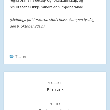
regissørane ha detalj- og lokalkunnskap, og
resultatet er ikkje mindre enn imponerande.
(Meldinga (litt forkorta) stod i Klassekampen tysdag
den 8. oktober 2013.)
Teater
Navigering
blant
FORRIGE
innlegg
Kilen Leik
NESTE