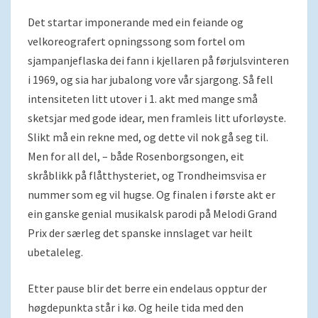
Det startar imponerande med ein feiande og
velkoreografert opningssong som fortel om
sjampanjeflaska dei fann i kjellaren på førjulsvinteren
i 1969, og sia har jubalong vore vår sjargong. Så fell
intensiteten litt utover i 1. akt med mange små
sketsjar med gode idear, men framleis litt uforløyste.
Slikt må ein rekne med, og dette vil nok gå seg til.
Men for all del, – både Rosenborgsongen, eit
skråblikk på flåtthysteriet, og Trondheimsvisa er
nummer som eg vil hugse. Og finalen i første akt er
ein ganske genial musikalsk parodi på Melodi Grand
Prix der særleg det spanske innslaget var heilt
ubetaleleg.
Etter pause blir det berre ein endelaus opptur der
høgdepunkta står i kø. Og heile tida med den