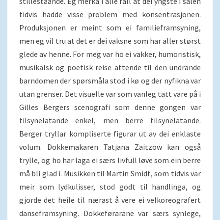
stilleståande. Eg merka i alle fall at dei yngste i salen
tidvis hadde visse problem med konsentrasjonen.
Produksjonen er meint som ei familieframsyning,
men eg vil tru at det er dei vaksne som har aller størst
glede av henne. For meg var ho ei vakker, humoristisk,
musikalsk og poetisk reise attende til den undrande
barndomen der spørsmåla stod i kø og der nyfikna var
utan grenser. Det visuelle var som vanleg tatt vare på i
Gilles Bergers scenografi som denne gongen var
tilsynelatande enkel, men berre tilsynelatande.
Berger tryllar kompliserte figurar ut av dei enklaste
volum. Dokkemakaren Tatjana Zaitzow kan også
trylle, og ho har laga ei særs livfull løve som ein berre
må bli glad i. Musikken til Martin Smidt, som tidvis var
meir som lydkulisser, stod godt til handlinga, og
gjorde det heile til nærast å vere ei velkoreografert
danseframsyning. Dokkeførarane var særs synlege,