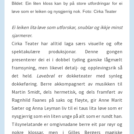
Bildet: Ein liten kloss kan by på store utfordringar for ei
løve som er leiken og nysgjerrig nok. Foto: Cirka Teater
Ei leiken lita løve som utforskar, snublar og ikkje minst
sjarmerer.
Cirka Teater har alltid laga særs visuelle og ofte
spektakulære produksjonar. Denne gongen
presenterer dei ei i dobbel tyding ganske lågmælt
framsyning, men likevel detalj- og opplevingsrik så
det held.
Løvebrøl
er dokketeater med synleg
dokkeføring. Berre akkompagnert av musikken til
Martin Smidt, dels hermetisk, og dels framført av
Ragnhild Faanes på saks og fløyte, gir Anne Marit
Sæter og Anna Leyman liv til ei taus lita løve som er
nysgjerrig som ein liten unge på alt som er rundt han.
Tilsynelatande er omgivnadane berre eit par røyr og
nokre klossar, men i Gilles Bergers magiske