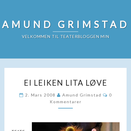
Skip
to
content
AMUND GRIMSTAD
VELKOMMEN TIL TEATERBLOGGEN MIN
EI
EI LEIKEN LITA LØVE
LEIKEN
LITA
Kommenta
2. Mars 2008
Amund Grimstad
0
LØVE
Kommentarer