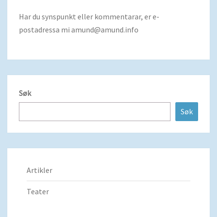
Har du synspunkt eller kommentarar, er e-
postadressa mi
amund@amund.info
Søk
Søk
Artikler
Teater